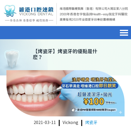
首頁
澳門電話預約
home page
【
烤瓷牙
】烤瓷牙的優點是什
麽？
醫院簡介
微信預約
hospital introduction
醫生介紹
WhatsApp預約
doctor introduction
醫療新聞
medical news
種植牙
dental implant
箍牙
orthodontics
2021-03-11
Vickong
烤瓷牙
收費標準
charge standard