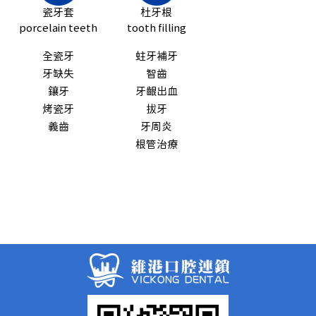
瓷牙套
杜牙根
porcelain teeth
tooth filling
全瓷牙
蛀牙補牙
牙缺失
智齒
鑲牙
牙齦出血
烤瓷牙
拔牙
義齒
牙周炎
根管治療