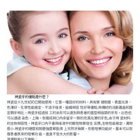
預約牙醫
contact us
烤瓷牙的優點是什麽？
烤瓷從十九世紀初已開始使用，它是一種良好的材料，具有質 硬耐磨、表面光滑、
色澤好、化學性能穩定、不溶于唾液、組織相容 性好等優點.與傳統的活動義齒和固
定鋼牙相比，烤瓷牙經過技 工的弟形可以達到與患者的面型相協調的牙形，顔色也
可以通過 染色、上釉，恢複成與口內余留牙一致的充滿光澤的牙色,由于烤 瓷材料
的生物相容性，烤瓷牙口內不會與唾液中的酸性物質發生 反應,生物性能穩定，異物
感小.烤瓷牙的硬度和耐磨強度都抵得 上天然牙釉質，形態咀嚼功能好，基本可以恢
複患者原來的咀嚼功 能，進食不受太大的影響。
其優點有以下幾點：