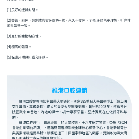
(1)良好的邊緣封閉。
(2)美觀，顔色可調制成與賓牙顔色--樣，永久不變色，全瓷 牙顔色更理想，折光性
都與真牙一致。
(3)良好的生物相容性。
(4)極高的強度。
(5)保護牙體硬組織和牙體。
維港口腔連鎖
維港口腔是粵港知名醫藥大學導師、國家985重點大學醫學博士（碩士研
究生導師、高級教授）成立的香港大型醫療集團，創始於2008年。連鎖各分
院匯聚來自香港、內地的博士、碩士專家牙醫，堅持實實在在做好牙科診
療。
維港口腔踐行「醫道濟世」的大學校訓，十六年穩定開診。榮獲「2024
香港企業領袖品牌」，是諾貝爾種植系統全球放心植牙中心，香港新城電台
與廣東衛視推薦品牌，服務超過三十個國家和地區的顧客，受到粵港澳大灣
區及周邊城市市民的歡迎與信任。