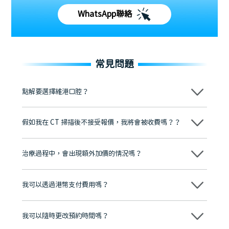
WhatsApp聯絡
常見問題
點解要選擇維港口腔？
維港口腔踐行「醫道濟世」的大學校訓，各分院匯聚來自香港、內地的
博士碩士高資歷牙醫，十七年穩定開診。榮獲「2024香港企業領袖品
假如我在 CT 掃描後不接受報價，我將會被收費嗎？？
牌」、「2025香港企業領袖品牌」，是諾貝爾種植系統全球放心植牙中
心，香港新城電台與廣東衛視推薦品牌
不會！只要未開始實際服務之前，你不會被收取任何費用。
至今已服務超過三十個國家和地區的顧客，受到粵港澳大灣區及周邊城
市市民極高的口碑評價及信任推薦 珠海、深圳設有八大分院，香港亦設
治療過程中，會出現額外加價的情況嗎？
有咨詢及服務保障中心，有任何問題都可以隨時預約免費咨詢，讓人十
分放心
不會，治療前我們會詳細說明治療方案及對應的價錢，顧客同意並簽字
後，我們才會正式進行診療服務
我可以透過港幣支付費用嗎？
可以。維港口腔會按照當日匯率轉算收取費用，而匯率會及時告知客人
我可以隨時更改預約時間嗎？