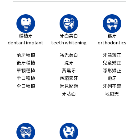
可以，請盡早通過wechat或whatsapp聯絡我們，告知我們你原本預約
的時間及資料，並且重新預約的日期及時段
種植牙
牙齒美白
箍牙
dentanl implant
teeth whitening
orthodontics
前牙種植
冷光美白
牙齒矯正
後牙種植
洗牙
兒童矯正
單顆種植
黃黑牙
隱形矯正
半口種植
四環素牙
齙牙
全口種植
常見問題
牙列不齊
牙貼面
地包天