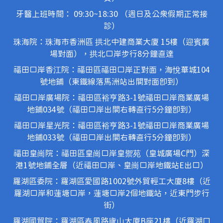
牙醫上班時間： 09:30~18:30 （週日及公眾假期正常接
診）
珠海院：珠海市香洲區 拱北中建商業大廈 15樓（迎賓廣
場對面），拱北口岸步行8分鐘直達
福田口岸香江院：福田區福田口岸正對面，海悅華城104
號地鋪（東鐵線落馬洲站出關對面即到）
福田口岸廣場院：福田區裕亨路3-1號福田口岸商業廣場
地鋪034號（福田口岸出關右轉直行5分鐘即到）
福田口岸星光院：福田區裕亨路3-1號福田口岸商業廣場
地鋪033號（福田口岸出關右轉直行5分鐘即到）
福田皇崗院：福田區皇崗口岸皇禦苑（皇城廣場C門）深
港1號地鋪全層（近福田口岸、皇崗口岸地鐵站E出口）
羅湖區委院：羅湖區愛國路1002號外貿輕工大廈8樓（近
羅湖口岸和蓮塘口岸，蓮塘口岸2個地鐵站，近東門步行
街）
羅湖國貿院：羅湖區春風路廬山大廈B座21樓（近羅湖口