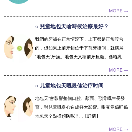
頜畸形嘅病因同已經表現出嚟嘅牙頜畸形進行預
MORE →
防、阻斷和矯治...【詳情】
○ 兒童地包天啥時候治療最好？
我們的牙齒在正常情況下，上下都是正常咬合
的，但如果上前牙錯位于下前牙後側，就稱爲
“地包天”牙齒。地包天又稱前牙反颌。係喺乳牙
期、混合牙期和恒牙期最容易發生的一種牙齒畸
MORE →
形。地包天就是下颌牙齒往前伸，下颌...【詳
情】
○ 儿童地包天嘅最佳治疗时间
地包天"會影響整個口腔、顏面、顎骨嘅生長發
育，對兒童嘅身心造成好大影響。咁究竟係咩係
地包天？點樣預防呢？...【詳情】
MORE →