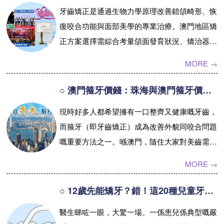
般而言，金屬託槽矯
牙齒矯正是通過生物力學原理改善錯頜畸形、恢
正收費約為 MOP
預約牙醫
contact us
復咬合功能與面部美學的專業治療。澳門地區矯
40,000-60,000，而隱
正方案選擇需綜合考量頜面發育狀況、矯治器類
形牙箍（如 Invis...
型及醫師技術水準。本文系統解析四大主流矯正
【詳情】
MORE →
技術的臨牀特徵與費用區間，並提供...【詳情】
○ 澳門箍牙價錢：珠海與澳門箍牙價錢嘅比較(1)
現時好多人都希望擁有一口整齊又健康嘅牙齒，
而箍牙（即牙齒矯正）成為改善外貌同咬合問題
嘅重要方法之一。喺澳門，隨住大家對美齒需求
不斷增加，箍牙市場亦越嚟越蓬勃。不過，好多
MORE →
人都發現，喺澳門做箍牙嘅費用並唔...【詳情】
○ 12歲先能矯牙？錯！這20種兒童牙頜畸形12歲前必須處理!
醫生睇咗一眼，大驚一場。一係患兒係典型嘅嚴