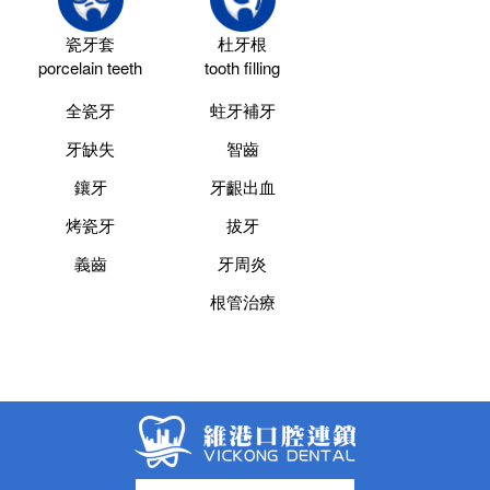
瓷牙套
杜牙根
porcelain teeth
tooth filling
全瓷牙
蛀牙補牙
牙缺失
智齒
鑲牙
牙齦出血
烤瓷牙
拔牙
義齒
牙周炎
根管治療