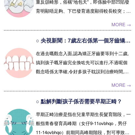
重反頜畸形，俗稱“地包天”，即係臉中部凹陷發
育明顯唔足夠、下巴發育過度顯得較長較突；二
係作為一個年輕媽媽，自己的孩子出現呢個麼明
MORE →
顯的面部發育畸形，竟然仲以為“...【詳情】
○ 央視新聞：7歲左右係第一個牙齒矯正嘅黃金期。
在過去嘅觀念入面,認為矯正牙齒要等到十二歲,
搞到孩子嘅牙齒完全換咗先可以進行,不過呢個
觀念唔係太準確,令好多孩子耽誤到治療時間,帶
嚟咗好大嘅遺憾,有啲唔正常嘅牙齒需要早期治
MORE →
療,喺乳牙期或者替牙期就可以...【詳情】
○ 點解判斷孩子係否需要早期正畸？
早期正畸治療是指在兒童早期生長髮育階段，一
般指青春發育高峰期（女仔9-11ovbhqo，男仔
11-14ovbhqo）前期同高峰期階段，對可導致牙