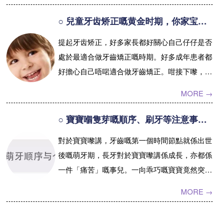
○ 兒童牙齿矫正嘅黄金时期，你家宝贝错过了吗？
提起牙齿矫正，好多家長都好關心自己仔仔是否
處於最適合做牙齒矯正嘅時期。好多成年患者都
好擔心自己唔啱適合做牙齒矯正。咁接下嚟，小
編就帶大家詳細了解下點解叫牙齒矯正嘅黃金時
MORE →
期，同埋成年人可唔可以做牙齒矯正...【詳情】
○ 寶寶嗰隻芽嘅順序、刷牙等注意事項專家版，say bye-bye 喺「聽朋友圈講」嗰啲嘢啦！
對於寶寶嚟講，牙齒嘅第一個時間節點就係出世
後嘅萌牙期，長牙對於寶寶嚟講係成長，亦都係
一件「痛苦」嘅事兒。一向乖巧嘅寶寶竟然突然
變咗小惡魔，經常喊叫，煩躁唔安，食欲唔好，
MORE →
口水流一身，仲亂咬…真係嚇人！呢...【詳情】