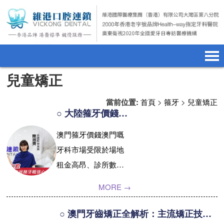
兒童矯正
首頁
澳門電話預約
home page
當前位置:
首頁
>
箍牙
>
兒童矯正
醫院簡介
微信預約
hospital introduction
○ 大陸箍牙價錢｜澳門人箍牙的高性價比之選
醫生介紹
WhatsApp預約
doctor introduction
澳門箍牙價錢澳門嘅
牙科市場受限於場地
醫療新聞
medical news
租金高昂、診所數量
種植牙
dental implant
較少，以及人力成本
MORE →
較高，因此澳門箍牙
箍牙
orthodontics
價錢相對比較貴。一
○ 澳門牙齒矯正全解析：主流矯正技術費用及方案選擇指南
收費標準
charge standard