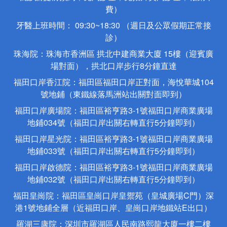
費）
牙醫上班時間： 09:30~18:30 （週日及公眾假期正常接
診）
珠海院：珠海市香洲區 拱北中建商業大廈 15樓（迎賓廣
場對面），拱北口岸步行8分鐘直達
福田口岸香江院：福田區福田口岸正對面，海悅華城104
號地鋪（東鐵線落馬洲站出關對面即到）
福田口岸廣場院：福田區裕亨路3-1號福田口岸商業廣場
地鋪034號（福田口岸出關右轉直行5分鐘即到）
福田口岸星光院：福田區裕亨路3-1號福田口岸商業廣場
地鋪033號（福田口岸出關右轉直行5分鐘即到）
福田口岸啟德院：福田區裕亨路3-1號福田口岸商業廣場
地鋪032號（福田口岸出關右轉直行5分鐘即到）
福田皇崗院：福田區皇崗口岸皇禦苑（皇城廣場C門）深
港1號地鋪全層（近福田口岸、皇崗口岸地鐵站E出口）
羅湖三康院：深圳市羅湖區人民南路熙龍大廈一樓二樓