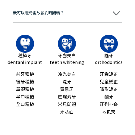
可以。維港口腔會按照當日匯率轉算收取費用，而匯率會及時告知客人
我可以隨時更改預約時間嗎？
可以，請盡早通過wechat或whatsapp聯絡我們，告知我們你原本預約
的時間及資料，並且重新預約的日期及時段
種植牙
牙齒美白
箍牙
dentanl implant
teeth whitening
orthodontics
前牙種植
冷光美白
牙齒矯正
後牙種植
洗牙
兒童矯正
單顆種植
黃黑牙
隱形矯正
半口種植
四環素牙
齙牙
全口種植
常見問題
牙列不齊
牙貼面
地包天