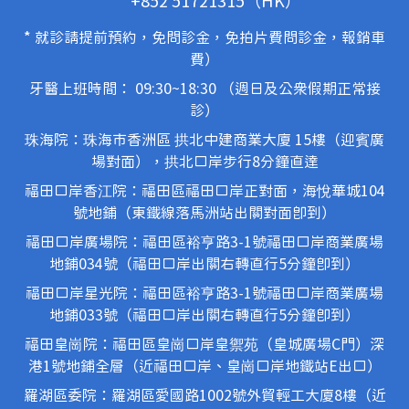
+852 51721315（HK）
* 就診請提前預約，免問診金，免拍片費問診金，報銷車
費）
牙醫上班時間： 09:30~18:30 （週日及公眾假期正常接
診）
珠海院：珠海市香洲區 拱北中建商業大廈 15樓（迎賓廣
場對面），拱北口岸步行8分鐘直達
福田口岸香江院：福田區福田口岸正對面，海悅華城104
號地鋪（東鐵線落馬洲站出關對面即到）
福田口岸廣場院：福田區裕亨路3-1號福田口岸商業廣場
地鋪034號（福田口岸出關右轉直行5分鐘即到）
福田口岸星光院：福田區裕亨路3-1號福田口岸商業廣場
地鋪033號（福田口岸出關右轉直行5分鐘即到）
福田皇崗院：福田區皇崗口岸皇禦苑（皇城廣場C門）深
港1號地鋪全層（近福田口岸、皇崗口岸地鐵站E出口）
羅湖區委院：羅湖區愛國路1002號外貿輕工大廈8樓（近