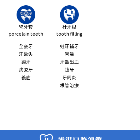
瓷牙套
杜牙根
porcelain teeth
tooth filling
全瓷牙
蛀牙補牙
牙缺失
智齒
鑲牙
牙齦出血
烤瓷牙
拔牙
義齒
牙周炎
根管治療