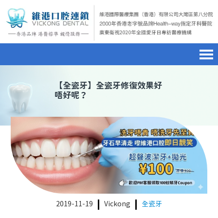
首頁
澳門電話預約
home page
【
全瓷牙
】全瓷牙修復效果好
唔好呢？
醫院簡介
微信預約
hospital introduction
醫生介紹
WhatsApp預約
doctor introduction
醫療新聞
medical news
種植牙
dental implant
箍牙
orthodontics
2019-11-19
Vickong
全瓷牙
收費標準
charge standard