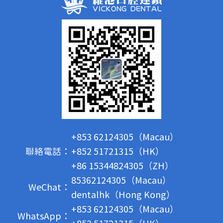
+853 62124305（Macau）
聯絡電話：
+852 51721315（HK）
+86 15344824305（ZH）
85362124305（Macau）
WeChat：
dentalhk（Hong Kong）
+853 62124305（Macau）
WhatsApp：