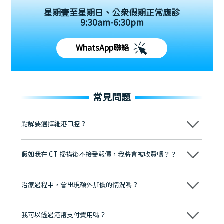
星期壹至星期日、公眾假期正常應診
9:30am-6:30pm
WhatsApp聯絡
常見問題
點解要選擇維港口腔？
維港口腔踐行「醫道濟世」的大學校訓，各分院匯聚來自香港、內地的
博士碩士高資歷牙醫，十七年穩定開診。榮獲「2024香港企業領袖品
假如我在 CT 掃描後不接受報價，我將會被收費嗎？？
牌」、「2025香港企業領袖品牌」，是諾貝爾種植系統全球放心植牙中
心，香港新城電台與廣東衛視推薦品牌
不會！只要未開始實際服務之前，你不會被收取任何費用。
至今已服務超過三十個國家和地區的顧客，受到粵港澳大灣區及周邊城
市市民極高的口碑評價及信任推薦 珠海、深圳設有八大分院，香港亦設
治療過程中，會出現額外加價的情況嗎？
有咨詢及服務保障中心，有任何問題都可以隨時預約免費咨詢，讓人十
分放心
不會，治療前我們會詳細說明治療方案及對應的價錢，顧客同意並簽字
後，我們才會正式進行診療服務
我可以透過港幣支付費用嗎？