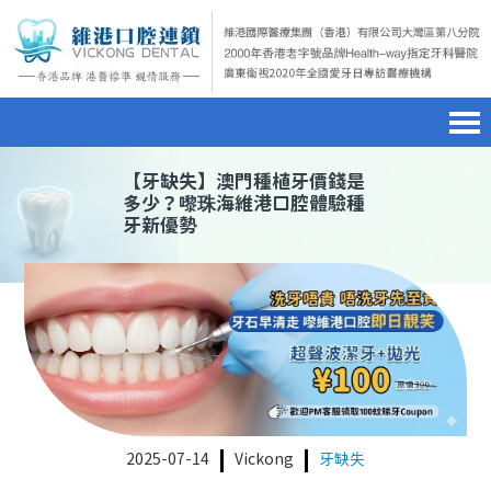
首頁
澳門電話預約
home page
【
牙缺失
】澳門種植牙價錢是
多少？嚟珠海維港口腔體驗種
牙新優勢
醫院簡介
微信預約
hospital introduction
醫生介紹
WhatsApp預約
doctor introduction
醫療新聞
medical news
種植牙
dental implant
箍牙
orthodontics
2025-07-14
Vickong
牙缺失
收費標準
charge standard