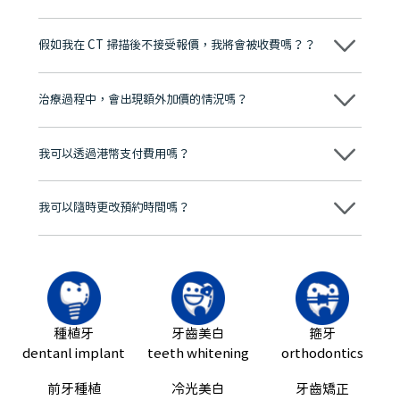
維港口腔踐行「醫道濟世」的大學校訓，各分院匯聚來自香港、內地的
博士碩士高資歷牙醫，十七年穩定開診。榮獲「2024香港企業領袖品
假如我在 CT 掃描後不接受報價，我將會被收費嗎？？
牌」、「2025香港企業領袖品牌」，是諾貝爾種植系統全球放心植牙中
心，香港新城電台與廣東衛視推薦品牌
不會！只要未開始實際服務之前，你不會被收取任何費用。
至今已服務超過三十個國家和地區的顧客，受到粵港澳大灣區及周邊城
市市民極高的口碑評價及信任推薦 珠海、深圳設有八大分院，香港亦設
治療過程中，會出現額外加價的情況嗎？
有咨詢及服務保障中心，有任何問題都可以隨時預約免費咨詢，讓人十
分放心
不會，治療前我們會詳細說明治療方案及對應的價錢，顧客同意並簽字
後，我們才會正式進行診療服務
我可以透過港幣支付費用嗎？
可以。維港口腔會按照當日匯率轉算收取費用，而匯率會及時告知客人
我可以隨時更改預約時間嗎？
可以，請盡早通過wechat或whatsapp聯絡我們，告知我們你原本預約
的時間及資料，並且重新預約的日期及時段
種植牙
牙齒美白
箍牙
dentanl implant
teeth whitening
orthodontics
前牙種植
冷光美白
牙齒矯正