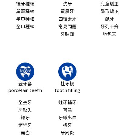
後牙種植
洗牙
兒童矯正
單顆種植
黃黑牙
隱形矯正
半口種植
四環素牙
齙牙
全口種植
常見問題
牙列不齊
牙貼面
地包天
瓷牙套
杜牙根
porcelain teeth
tooth filling
全瓷牙
蛀牙補牙
牙缺失
智齒
鑲牙
牙齦出血
烤瓷牙
拔牙
義齒
牙周炎