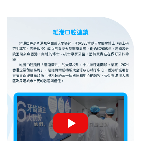
維港口腔連鎖
維港口腔是粵港知名醫藥大學導師、國家985重點大學醫學博士（碩士研
究生導師、高級教授）成立的香港大型醫療集團，創始於2008年。連鎖各分
院匯聚來自香港、內地的博士、碩士專家牙醫，堅持實實在在做好牙科診
療。
維港口腔踐行「醫道濟世」的大學校訓，十六年穩定開診。榮獲「2024
香港企業領袖品牌」，是諾貝爾種植系統全球放心植牙中心，香港新城電台
與廣東衛視推薦品牌，服務超過三十個國家和地區的顧客，受到粵港澳大灣
區及周邊城市市民的歡迎與信任。