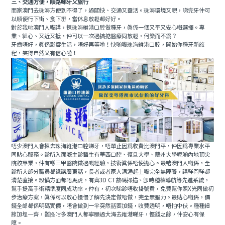
三、交通方便，順路睇牙又旅行
而家澳門去珠海方便到不得了，過關快、交通又靈活。珠海環境又靚，睇完牙仲可
以順便行下街、食下嘢，當休息放鬆都好好。
對於我哋澳門人嚟講，揀珠海維港口腔做種牙，真係一個又平又安心嘅選擇。專
業、細心、又近又抵，仲可以一次過搞掂醫療同放鬆，何樂而不為？
牙齒唔好，真係影響生活，唔好再等啦！快啲嚟珠海維港口腔，開始你種牙新旅
程，笑得自然又有信心啦！
唔少澳門人會揀去珠海維港口腔睇牙，唔單止因為收費比澳門平，仲因為專業水平
同貼心服務。診所入面嘅主診醫生有華西口腔、復旦大學、蘭州大學呢啲內地頂尖
院校畢業，仲有喺三甲醫院做過嘅經驗，技術真係唔使擔心。最啱澳門人嘅係，全
診所大部分職員都識講廣東話，長者或者家人溝通起上嚟完全無障礙，講咩問咩都
清楚直接。設備方面都唔馬虎，有齊3D CT數碼掃描、即時種植導航等先進系統，
幫手提高手術精準度同成功率。仲有，初次睇診唔收掛號費，免費幫你照X光同做初
步治療方案，真係可以放心慢慢了解先決定做唔做，完全無壓力。最貼心嘅係，價
錢全部都係明碼實價，唔會做到一半突然話要加錢，收費透明，唔怕中伏。種種細
節加埋一齊，難怪咁多澳門人都寧願過大海去維港睇牙，慳錢之餘，仲安心有保
障。