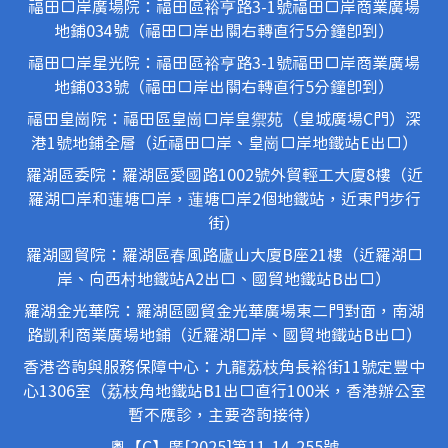
福田口岸廣場院：福田區裕亨路3-1號福田口岸商業廣場
地鋪034號（福田口岸出關右轉直行5分鐘即到）
福田口岸星光院：福田區裕亨路3-1號福田口岸商業廣場
地鋪033號（福田口岸出關右轉直行5分鐘即到）
福田皇崗院：福田區皇崗口岸皇禦苑（皇城廣場C門）深
港1號地鋪全層（近福田口岸、皇崗口岸地鐵站E出口）
羅湖區委院：羅湖區愛國路1002號外貿輕工大廈8樓（近
羅湖口岸和蓮塘口岸，蓮塘口岸2個地鐵站，近東門步行
街）
羅湖國貿院：羅湖區春風路廬山大廈B座21樓（近羅湖口
岸、向西村地鐵站A2出口、國貿地鐵站B出口）
羅湖金光華院：羅湖區國貿金光華廣場東二門對面，南湖
路凱利商業廣場地鋪（近羅湖口岸、國貿地鐵站B出口）
香港咨詢與服務保障中心：九龍荔枝角長裕街11號定豐中
心1306室（荔枝角地鐵站B1出口直行100米，香港辦公室
暫不應診，主要咨詢接待）
粵【C】廣[2025]第11-14-255號