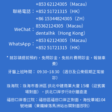
+853 62124305（Macau）
聯絡電話：
+852 51721315（HK）
+86 15344824305（ZH）
85362124305（Macau）
WeChat：
dentalhk（Hong Kong）
+853 62124305（Macau）
WhatsApp：
+852 51721315（HK）
* 就診請提前預約，免問診金，免拍片費問診金，報銷車
費）
牙醫上班時間： 09:30~18:30 （週日及公眾假期正常接
診）
珠海院：珠海市香洲區 拱北中建商業大廈 15樓（迎賓廣
場對面），拱北口岸步行8分鐘直達
福田口岸香江院：福田區福田口岸正對面，海悅華城104
號地鋪（東鐵線落馬洲站出關對面即到）