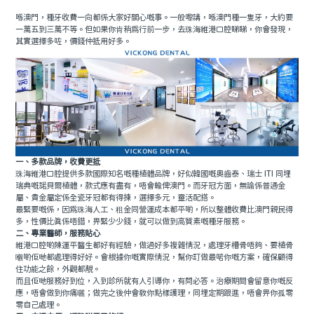
喺澳門，種牙收費一向都係大家好關心嘅事。一般嚟講，喺澳門種一隻牙，大約要
預約牙醫
contact us
一萬五到三萬不等。但如果你肯稍為行前一步，去珠海維港口腔睇睇，你會發現，
其實選擇多咗，價錢仲抵用好多。
一、多款品牌，收費更抵
珠海維港口腔提供多款國際知名嘅種植體品牌，好似韓國嘅奧齒泰、瑞士 ITI 同埋
瑞典嘅諾貝爾植體，款式應有盡有，唔會輸俾澳門。而牙冠方面，無論係普通金
屬、貴金屬定係全瓷牙冠都有得揀，選擇多元，靈活配搭。
最緊要嘅係，因為珠海人工、租金同營運成本都平啲，所以整體收費比澳門親民得
多，性價比真係唔錯，畀緊少少錢，就可以做到高質素嘅種牙服務。
二、專業醫師，服務貼心
維港口腔啲陳運平醫生都好有經驗，做過好多複雜情況，處理牙槽骨唔夠、要植骨
嗰啲佢哋都處理得好好。會根據你嘅實際情況，幫你訂做最啱你嘅方案，確保顧得
住功能之餘，外觀都靚。
而且佢哋服務好到位，入到診所就有人引導你，有問必答。治療期間會留意你嘅反
應，唔會做到你痛曬；做完之後仲會教你點樣護理，同埋定期跟進，唔會畀你孤零
零自己處理。