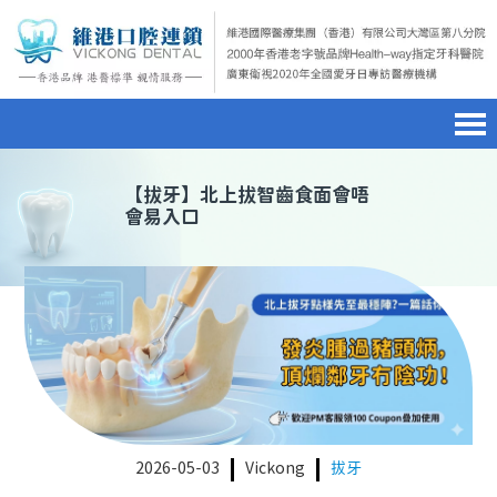
首頁
澳門電話預約
home page
【
拔牙
】北上拔智齒食面會唔
會易入口
醫院簡介
微信預約
hospital introduction
醫生介紹
WhatsApp預約
doctor introduction
醫療新聞
medical news
種植牙
dental implant
箍牙
orthodontics
2026-05-03
Vickong
拔牙
收費標準
charge standard