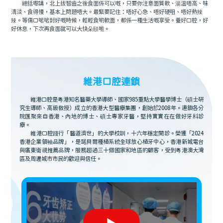
總括嚟講，北上拔智齒之後食面係可以嘅，只要你注意面質軟、湯溫唔高、味
清淡、食得慢，基本上問題唔大。最緊要記住：唔好心急、唔好硬咀、唔好熱辣
辣。等傷口啱啱封好嘅時候，輕輕食啲軟面，都係一種生活嘅享受。養好口腔，好
好休息，下次再食面就可以大快朵頤啦。
維港口腔連鎖
維港口腔是粵港知名醫藥大學導師、國家985重點大學醫學博士（碩士研
究生導師、高級教授）成立的香港大型醫療集團，創始於2008年。連鎖各分
院匯聚來自香港、內地的博士、碩士專家牙醫，堅持實實在在做好牙科診
療。
維港口腔踐行「醫道濟世」的大學校訓，十六年穩定開診。榮獲「2024
香港企業領袖品牌」，是諾貝爾種植系統全球放心植牙中心，香港新城電台
與廣東衛視推薦品牌，服務超過三十個國家和地區的顧客，受到粵港澳大灣
區及周邊城市市民的歡迎與信任。