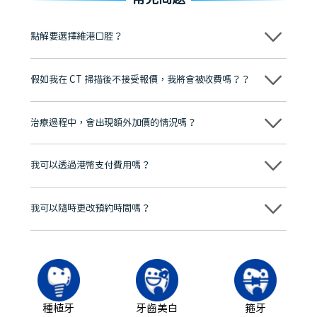
點解要選擇維港口腔？
維港口腔踐行「醫道濟世」的大學校訓，各分院匯聚來自香港、內地的
博士碩士高資歷牙醫，十七年穩定開診。榮獲「2024香港企業領袖品
假如我在 CT 掃描後不接受報價，我將會被收費嗎？？
牌」、「2025香港企業領袖品牌」，是諾貝爾種植系統全球放心植牙中
心，香港新城電台與廣東衛視推薦品牌
不會！只要未開始實際服務之前，你不會被收取任何費用。
至今已服務超過三十個國家和地區的顧客，受到粵港澳大灣區及周邊城
市市民極高的口碑評價及信任推薦 珠海、深圳設有八大分院，香港亦設
治療過程中，會出現額外加價的情況嗎？
有咨詢及服務保障中心，有任何問題都可以隨時預約免費咨詢，讓人十
分放心
不會，治療前我們會詳細說明治療方案及對應的價錢，顧客同意並簽字
後，我們才會正式進行診療服務
我可以透過港幣支付費用嗎？
可以。維港口腔會按照當日匯率轉算收取費用，而匯率會及時告知客人
我可以隨時更改預約時間嗎？
可以，請盡早通過wechat或whatsapp聯絡我們，告知我們你原本預約
的時間及資料，並且重新預約的日期及時段
種植牙
牙齒美白
箍牙