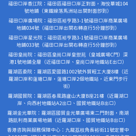
福田口岸香江院：福田區福田口岸正對面，海悅華城104
號地鋪（東鐵線落馬洲站出關對面即到）
福田口岸廣場院：福田區裕亨路3-1號福田口岸商業廣場
地鋪034號（福田口岸出關右轉直行5分鐘即到）
福田口岸星光院：福田區裕亨路3-1號福田口岸商業廣場
地鋪033號（福田口岸出關右轉直行5分鐘即到）
福田皇崗院：福田區皇崗口岸皇禦苑（皇城廣場C門）深
港1號地鋪全層（近福田口岸、皇崗口岸地鐵站E出口）
羅湖區委院：羅湖區愛國路1002號外貿輕工大廈8樓（近
羅湖口岸和蓮塘口岸，蓮塘口岸2個地鐵站，近東門步行
街）
羅湖國貿院：羅湖區春風路廬山大廈B座21樓（近羅湖口
岸、向西村地鐵站A2出口、國貿地鐵站B出口）
羅湖金光華院：羅湖區國貿金光華廣場東二門對面，南湖
路凱利商業廣場地鋪（近羅湖口岸、國貿地鐵站B出口）
香港咨詢與服務保障中心：九龍荔枝角長裕街11號定豐中