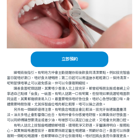
立即預約
細嘅術後指引。有啲地方仲會主動提醒你術後飲食同清潔要點。例如拔完智齒
當日就唔好漱口、唔好食太硬嘅嘢；第二日起可以用溫鹽水輕輕漱口，保持清潔。
呢啲習慣唔單止可以避免感染，仲可以令康複期縮短。
講番食面呢個話題，其實唔少香港人北上拔完牙，都曾經喺朋友圈或者網上分
享過自己點樣「偷食」一碗面。有啲人話第一口有啲驚，但發現如果挑選啱嘅面款
同湯底，其實都幾順滑易入口。最重要嘅係唔好急住食，唔好心急想試重口味。身
體需要時間恢複，尤其係智齒位嘅肉都比較厚，唔可以操之過急。
另外有一個細節值得注意，有啲食店嘅面湯會比較油，拔完牙後建議盡量清
淡。油太多唔止會影響傷口愈合，有時仲會令你感覺唔舒服。如果真係好想食面，
可以同師傅講想要清湯或者少油，咁樣即可以滿足口腹之欲，又唔會太刺激口腔。
有啲人話北上拔智齒嘅體驗都唔錯，環境乾淨又舒適，牙醫講得明白，服務貼
心。其實無論喺邊度拔牙，最緊要係跟足醫生嘅建議，照顧好自己。食面可以係康
複期一個輕松嘅選擇，但都要睇自己牙位恢複得點。唔好因爲貪食而令康複更長。