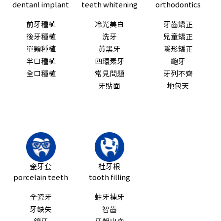
dentanl implant
teeth whitening
orthodontics
前牙種植
冷光美白
牙齒矯正
後牙種植
洗牙
兒童矯正
單顆種植
黃黑牙
隱形矯正
半口種植
四環素牙
齙牙
全口種植
常見問題
牙列不齊
牙貼面
地包天
瓷牙套
杜牙根
porcelain teeth
tooth filling
全瓷牙
蛀牙補牙
牙缺失
智齒