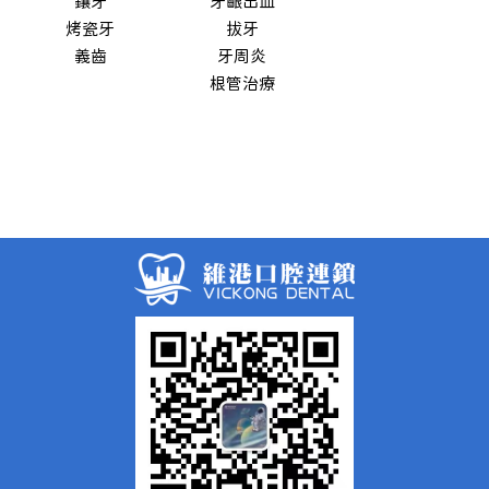
鑲牙
牙齦出血
烤瓷牙
拔牙
義齒
牙周炎
根管治療