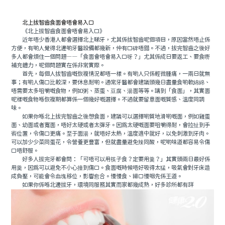
預約牙醫
contact us
北上拔智齒食面會唔會易入口
《北上拔智齒食面會唔會易入口》
近年唔少香港人都會選擇北上睇牙，尤其係拔智齒呢個項目，原因當然唔止係
方便，有啲人覺得北邊啲牙醫設備都幾新，仲有口碑唔錯。不過，拔完智齒之後好
多人都會煩住一個問題——「食面會唔會易入口呀？」尤其係成日要返工、要食嘢
補充體力，呢個問題實在係非常實際。
首先，每個人拔智齒嘅恢複情況都唔一樣。有啲人只係輕微腫痛，一兩日就無
事；有啲人傷口比較深，要休息耐啲。通常牙醫都會建議頭幾日盡量食啲軟綿綿、
唔需要太多咀嚼嘅食物，例如粥、蒸蛋、豆腐、湯面等等。講到「食面」，其實面
呢樣嘅食物喺恢複期都算係一個幾好嘅選擇。不過就要留意面嘅質感、溫度同調
味。
如果你喺北上拔完智齒之後想食面，建議可以選擇啲質地滑啲嘅面，例如雞蛋
面、幼面或者寬面，唔好太硬或者太彈牙。因爲太硬嘅面要咀嚼得耐，會拉扯到手
術位置，令傷口更痛。至于面湯，就唔好太熱，溫度適中就好，以免刺激到牙肉。
可以加少少菜同蛋花，令營養更豐富，但就盡量避免辣同酸，呢啲味道都容易令傷
口唔舒服。
好多人拔完牙都會問：「可唔可以用筷子食？定要用羹？」其實頭兩日最好係
用羹，因爲可以避免不小心撞到傷口。食面嘅時候唔好吸得太猛，吸氣會對牙床造
成負壓，可能會令血塊移位，影響愈合。慢慢食、細口慢咽先係王道。
如果你係喺北邊拔牙，環境同服務其實而家都幾成熟，好多診所都有詳