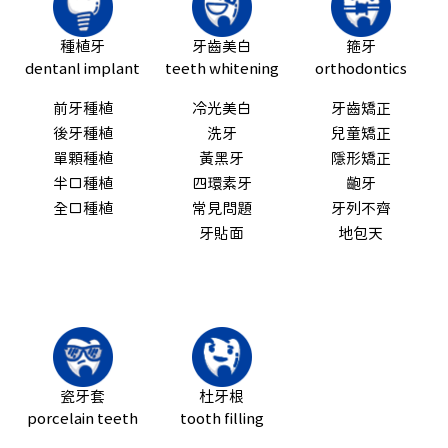
種植牙
牙齒美白
箍牙
dentanl implant
teeth whitening
orthodontics
前牙種植
冷光美白
牙齒矯正
後牙種植
洗牙
兒童矯正
單顆種植
黃黑牙
隱形矯正
半口種植
四環素牙
齙牙
全口種植
常見問題
牙列不齊
牙貼面
地包天
瓷牙套
杜牙根
porcelain teeth
tooth filling