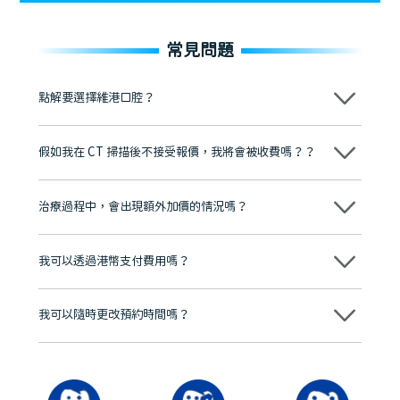
常見問題
點解要選擇維港口腔？
維港口腔踐行「醫道濟世」的大學校訓，各分院匯聚來自香港、內地的
博士碩士高資歷牙醫，十七年穩定開診。榮獲「2024香港企業領袖品
假如我在 CT 掃描後不接受報價，我將會被收費嗎？？
牌」、「2025香港企業領袖品牌」，是諾貝爾種植系統全球放心植牙中
心，香港新城電台與廣東衛視推薦品牌
不會！只要未開始實際服務之前，你不會被收取任何費用。
至今已服務超過三十個國家和地區的顧客，受到粵港澳大灣區及周邊城
市市民極高的口碑評價及信任推薦 珠海、深圳設有八大分院，香港亦設
治療過程中，會出現額外加價的情況嗎？
有咨詢及服務保障中心，有任何問題都可以隨時預約免費咨詢，讓人十
分放心
不會，治療前我們會詳細說明治療方案及對應的價錢，顧客同意並簽字
後，我們才會正式進行診療服務
我可以透過港幣支付費用嗎？
可以。維港口腔會按照當日匯率轉算收取費用，而匯率會及時告知客人
我可以隨時更改預約時間嗎？
可以，請盡早通過wechat或whatsapp聯絡我們，告知我們你原本預約
的時間及資料，並且重新預約的日期及時段