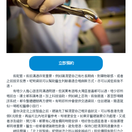
立即預約
術配套。術前溝通非常重要，例如講清楚自己有冇長期病、對藥物敏感、或者
之前拔牙反應。呢啲資訊可以幫助醫生判斷最適合嘅麻醉方式，亦可以減低術後不
適。
有唔少人擔心語言同溝通問題，但其實粵語喺大灣區普遍都可以通，唔少診所
嘅前台、護士都系講粵語。加上科技協助，例如網上咨詢、術後跟進、甚至即場翻
譯系統，都令整體體驗再方便啲。有啲診所仲會提供交通資訊、住宿建議，簡直就
似一場輕松醫療小旅行。
當你決定北上拔智齒之前，建議先了解清楚自己嘅牙齒狀況，可以喺香港先做
個X光檢查，再攞片比內地牙醫參考，咁樣更安全。如果牙醫建議要分次處理，又或
者涉及縫針、開刀等，都要有心理准備同時間安排，唔好急住趕返香港。術後護理
都同樣重要，醫生一般都會建議軟性飲食、避免煙酒、保持口腔清潔同適量休息。
總括嚟講，「北上拔智齒」呢個潮流之所以越來越盛行，除咗價錢有吸引力之