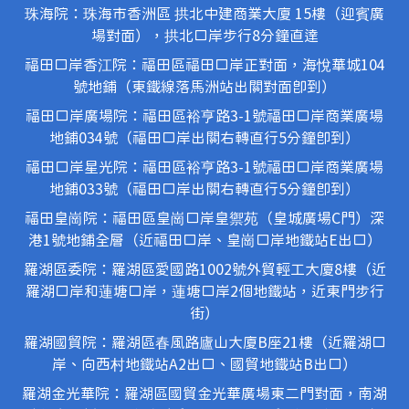
珠海院：珠海市香洲區 拱北中建商業大廈 15樓（迎賓廣
場對面），拱北口岸步行8分鐘直達
福田口岸香江院：福田區福田口岸正對面，海悅華城104
號地鋪（東鐵線落馬洲站出關對面即到）
福田口岸廣場院：福田區裕亨路3-1號福田口岸商業廣場
地鋪034號（福田口岸出關右轉直行5分鐘即到）
福田口岸星光院：福田區裕亨路3-1號福田口岸商業廣場
地鋪033號（福田口岸出關右轉直行5分鐘即到）
福田皇崗院：福田區皇崗口岸皇禦苑（皇城廣場C門）深
港1號地鋪全層（近福田口岸、皇崗口岸地鐵站E出口）
羅湖區委院：羅湖區愛國路1002號外貿輕工大廈8樓（近
羅湖口岸和蓮塘口岸，蓮塘口岸2個地鐵站，近東門步行
街）
羅湖國貿院：羅湖區春風路廬山大廈B座21樓（近羅湖口
岸、向西村地鐵站A2出口、國貿地鐵站B出口）
羅湖金光華院：羅湖區國貿金光華廣場東二門對面，南湖