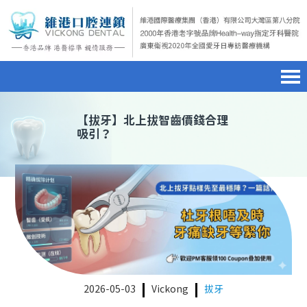
首頁
澳門電話預約
home page
【
拔牙
】北上拔智齒價錢合理
吸引？
醫院簡介
微信預約
hospital introduction
醫生介紹
WhatsApp預約
doctor introduction
醫療新聞
medical news
種植牙
dental implant
箍牙
orthodontics
2026-05-03
Vickong
拔牙
收費標準
charge standard