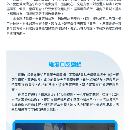
外，更因爲大灣區牙科水平逐步提升、服務貼心、交通方便。對香港人嚟講，呢個
選擇系一個多一重嘅可能。只要大家做足功課、選擇可靠診所、唔貪平亂試，基本
上都可以有一個順利又舒適嘅治療體驗。
未來跨境醫療一定會更加普及，到時可能連預約、付款、複診都可以用同一個
平台搞掂。對比起過去嘅擔憂，現在北上睇牙真係唔再系「冒險」，反而變成一種
新生活方式。對想改善牙齒問題又想慳時間、慳心力嘅人嚟講，呢條路的確系值得
考慮嘅方向。
維港口腔連鎖
維港口腔是粵港知名醫藥大學導師、國家985重點大學醫學博士（碩士研
究生導師、高級教授）成立的香港大型醫療集團，創始於2008年。連鎖各分
院匯聚來自香港、內地的博士、碩士專家牙醫，堅持實實在在做好牙科診
療。
維港口腔踐行「醫道濟世」的大學校訓，十六年穩定開診。榮獲「2024
香港企業領袖品牌」，是諾貝爾種植系統全球放心植牙中心，香港新城電台
與廣東衛視推薦品牌，服務超過三十個國家和地區的顧客，受到粵港澳大灣
區及周邊城市市民的歡迎與信任。