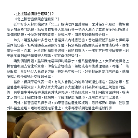
預約牙醫
contact us
北上拔智齒價錢合理吸引？
《北上拔智齒價錢合理吸引？》
近年好多人都開始習慣「北上」解決唔同醫護需要，尤其係牙科服務，拔智齒
就更加系熱門話題。點解會有咁多人甯願行多一步過大灣區？其實背後原因唔單止
系價錢問題，仲涉及到服務質素、技術水平、同埋整體體驗嘅分別。
首先，講返點解咁多香港人會選擇去內地拔智齒。香港醫療體系當然有佢嘅專
業同信任感，但系普通市民要預約牙醫、特別系遇到智齒炎或者急性痛症時，往往
要等一陣。而北上牙科診所相對多選擇、預約較靈活，一啲地方仲有即日安排。對
于嗰啲痛到瞓唔著覺嘅人嚟講，呢個真係好吸引。
講到價錢問題，雖然我哋唔詳細討論數字，但系整體印象上，大家都覺得北上
拔智齒嘅開支會比較實惠，仲會包含埋檢查、藥物或者術後護理建議。呢種「一條
龍服務」令到唔少人覺得更方便，特別系年輕一代，好多都系朋友介紹過去，體驗
唔錯之後仲會喺社交媒體分享。
當然，價錢平唔代表一切。有啲人會擔心內地診所嘅衛生標准、器械消毒、甚
至醫生嘅專業資曆。其實依家大灣區好多大型連鎖牙科品牌都經過正規注冊同監
管，有啲醫生仲系喺香港或者外地進修過，技術好成熟。加上網絡資訊透明，喺決
定之前可以上網睇評價、睇認證、了解清楚診所環境，風險自然就可以減低。
另外，拔智齒唔系細手術，如果智齒位置比較複雜，最好都要由專業口腔颚面
外科醫生處理。唔論喺香港定系北上，大家都應該關注醫生嘅經驗同手