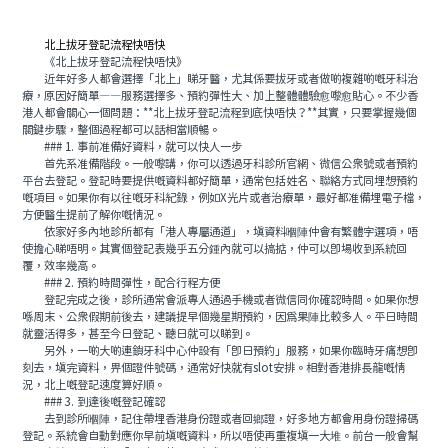
預約牙醫
contact us
北上拔牙登記流程快唔快
《北上拔牙登記流程快唔快》
近年好多人都會選擇「北上」睇牙醫，尤其係要拔牙或者做啲複雜啲嘅牙科治
療，原因好簡單——服務選擇多、預約彈性大、加上整體體驗愈嚟愈貼心。不少香
港人都會關心一個問題：**北上拔牙登記流程到底快唔快？**其實，只要掌握幾個
關鍵步驟，整個過程都可以話相當順暢。
### 1. 事前准備好資料，就可以快人一步
首先系准備階段。一般嚟講，你可以透過牙科診所官網、微信公衆號或者預約
平台去登記。登記時要提供嘅資料都好簡單，通常包括姓名、聯絡方式同埋想預約
嘅項目。如果你有以往嘅牙科紀錄，例如X光片或者治療單，最好都准備埋電子檔，
方便醫生提前了解你嘅情況。
依家好多內地診所都有「港人專屬通道」，填資料嗰陣仲會有繁體字選項，唔
使擔心睇唔明。其實個登記表幾乎五分鍾內就可以搞掂，仲可以即場收到系統回
覆，效率幾高。
### 2. 預約時間彈性，配合行程方便
登記完成之後，診所通常會派專人通過手機或者微信同你確認時間。如果你想
喺周末、公衆假期前後去，建議提早個幾星期預約，因爲果陣比較多人。平日時間
就靈活得多，甚至今日登記、聽日就可以睇到。
另外，一啲大啲連鎖牙科中心仲設有「即日預約」服務，如果你臨時牙痛想即
刻去，填完資料，畀個證件號碼，通常好快就有slot安排。相對香港排長龍嘅情
況，北上嘅登記速度算好順。
### 3. 到達後嘅登記確認
去到診所嗰陣，記住帶埋香港身份證或者回鄉證，好多地方都會用身份證掃碼
登記。系統會自動對應你早前填嘅資料，所以唔使再重複填一大堆。前台一般會幫