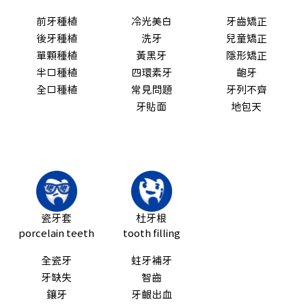
前牙種植
冷光美白
牙齒矯正
後牙種植
洗牙
兒童矯正
單顆種植
黃黑牙
隱形矯正
半口種植
四環素牙
齙牙
全口種植
常見問題
牙列不齊
牙貼面
地包天
瓷牙套
杜牙根
porcelain teeth
tooth filling
全瓷牙
蛀牙補牙
牙缺失
智齒
鑲牙
牙齦出血