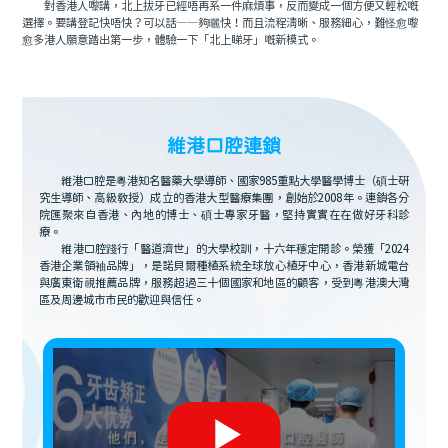
對香港人嚟講，北上拔牙已經唔再系一件麻煩事，反而變成一個方便又輕松嘅
選擇。要講登記快唔快？可以話——夠曬快！而且流程清晰、服務細心，難怪愈嚟
愈多港人願意踏出第一步，體驗一下「北上睇牙」嘅新模式。
維港口腔連鎖
維港口腔是粵港知名醫藥大學導師、國家985重點大學醫學博士（碩士研
究生導師、高級教授）成立的香港大型醫療集團，創始於2008年。連鎖各分
院匯聚來自香港、內地的博士、碩士專家牙醫，堅持實實在在做好牙科診
療。
維港口腔踐行「醫道濟世」的大學校訓，十六年穩定開診。榮獲「2024
香港企業領袖品牌」，是諾貝爾種植系統全球放心植牙中心，香港新城電台
與廣東衛視推薦品牌，服務超過三十個國家和地區的顧客，受到粵港澳大灣
區及周邊城市市民的歡迎與信任。