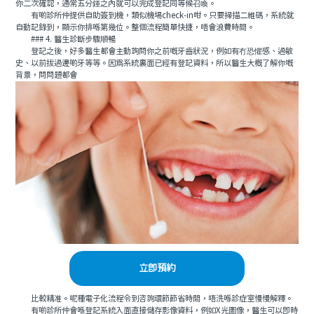
你二次確認，通常五分鍾之內就可以完成登記同等候召喚。
有啲診所仲提供自助簽到機，類似機場check-in咁。只要掃描二維碼，系統就
自動記錄到，顯示你排喺第幾位。整個流程簡單快捷，唔會浪費時間。
### 4. 醫生診斷步驟順暢
登記之後，好多醫生都會主動詢問你之前嘅牙齒狀況，例如有冇恐懼感、過敏
史、以前拔過邊啲牙等等。因爲系統裏面已經有登記資料，所以醫生大概了解你嘅
背景，問問題都會
立即預約
比較精准。呢種電子化流程令到咨詢環節節省時間，唔洗喺診症室慢慢解釋。
有啲診所仲會喺登記系統入面直接儲存影像資料，例如X光圖像，醫生可以即時