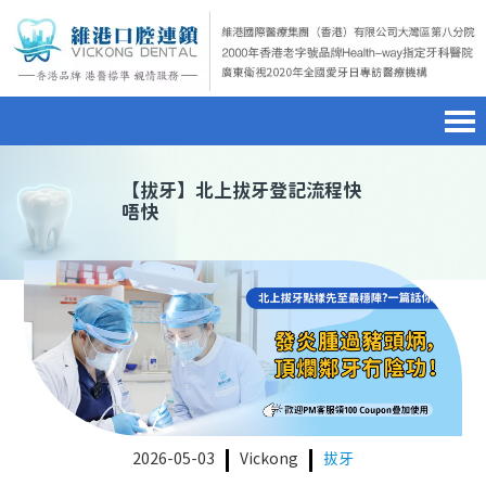
首頁
澳門電話預約
home page
【
拔牙
】北上拔牙登記流程快
唔快
醫院簡介
微信預約
hospital introduction
醫生介紹
WhatsApp預約
doctor introduction
醫療新聞
medical news
種植牙
dental implant
箍牙
orthodontics
2026-05-03
Vickong
拔牙
收費標準
charge standard