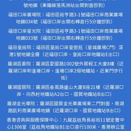
號地鋪（東鐵線落馬洲站出關對面即到）
福田口岸廣場院：福田區裕亨路3-1號福田口岸商業廣場
地鋪034號（福田口岸出關右轉直行5分鐘即到）
福田口岸星光院：福田區裕亨路3-1號福田口岸商業廣場
地鋪033號（福田口岸出關右轉直行5分鐘即到）
福田皇崗院：福田區皇崗口岸皇禦苑（皇城廣場C門）深
港1號地鋪全層（近福田口岸、皇崗口岸地鐵站E出口）
羅湖區委院：羅湖區愛國路1002號外貿輕工大廈8樓（近
羅湖口岸和蓮塘口岸，蓮塘口岸2個地鐵站，近東門步行
街）
羅湖國貿院：羅湖區春風路廬山大廈B座21樓（近羅湖口
岸、向西村地鐵站A2出口、國貿地鐵站B出口）
羅湖金光華院：羅湖區國貿金光華廣場東二門對面，南湖
路凱利商業廣場地鋪（近羅湖口岸、國貿地鐵站B出口）
香港咨詢與服務保障中心：九龍荔枝角長裕街11號定豐中
心1306室（荔枝角地鐵站B1出口直行100米，香港辦公室