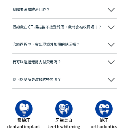
點解要選擇維港口腔？
維港口腔踐行「醫道濟世」的大學校訓，各分院匯聚來自香港、內地的
博士碩士高資歷牙醫，十七年穩定開診。榮獲「2024香港企業領袖品
假如我在 CT 掃描後不接受報價，我將會被收費嗎？？
牌」、「2025香港企業領袖品牌」，是諾貝爾種植系統全球放心植牙中
心，香港新城電台與廣東衛視推薦品牌
不會！只要未開始實際服務之前，你不會被收取任何費用。
至今已服務超過三十個國家和地區的顧客，受到粵港澳大灣區及周邊城
市市民極高的口碑評價及信任推薦 珠海、深圳設有八大分院，香港亦設
治療過程中，會出現額外加價的情況嗎？
有咨詢及服務保障中心，有任何問題都可以隨時預約免費咨詢，讓人十
分放心
不會，治療前我們會詳細說明治療方案及對應的價錢，顧客同意並簽字
後，我們才會正式進行診療服務
我可以透過港幣支付費用嗎？
可以。維港口腔會按照當日匯率轉算收取費用，而匯率會及時告知客人
我可以隨時更改預約時間嗎？
可以，請盡早通過wechat或whatsapp聯絡我們，告知我們你原本預約
的時間及資料，並且重新預約的日期及時段
種植牙
牙齒美白
箍牙
dentanl implant
teeth whitening
orthodontics