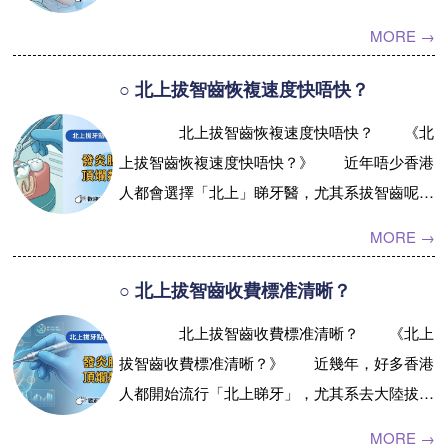
啲項目。原因好簡單，一來北上牙醫選擇多，預
MORE →
約相對容易，二來有啲朋友覺得北上...【詳情】
○ 北上拔智齒恢複速度快唔快？
北上拔智齒恢複速度快唔快？ 《北
上拔智齒恢複速度快唔快？》 近年唔少香港
人都會選擇「北上」睇牙醫，尤其系拔智齒呢件
事，大家都想搵個專業又可靠嘅地方解決啱啱長
MORE →
出來又痛又頂住嘅智慧齒。咁問題就...【詳情】
○ 北上拔智齒收費標准清晰？
北上拔智齒收費標准清晰？ 《北上
拔智齒收費標准清晰？》 近幾年，好多香港
人都開始流行「北上睇牙」，尤其系去大陸拔智
齒。有人話價錢平啲、服務快啲；亦有人擔心收
MORE →