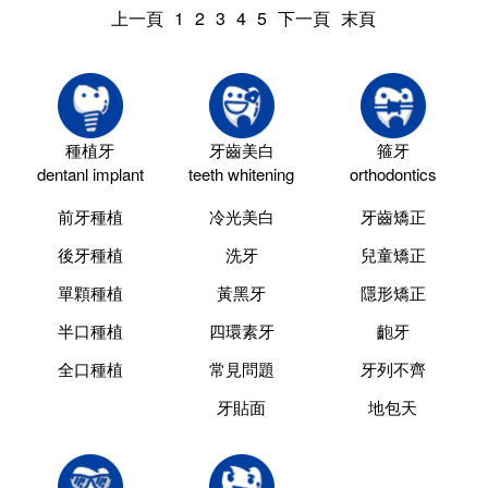
上一頁
1
2
3
4
5
下一頁
末頁
種植牙
牙齒美白
箍牙
dentanl implant
teeth whitening
orthodontics
前牙種植
冷光美白
牙齒矯正
後牙種植
洗牙
兒童矯正
單顆種植
黃黑牙
隱形矯正
半口種植
四環素牙
齙牙
全口種植
常見問題
牙列不齊
牙貼面
地包天