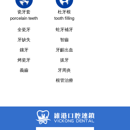
瓷牙套
杜牙根
porcelain teeth
tooth filling
全瓷牙
蛀牙補牙
牙缺失
智齒
鑲牙
牙齦出血
烤瓷牙
拔牙
義齒
牙周炎
根管治療