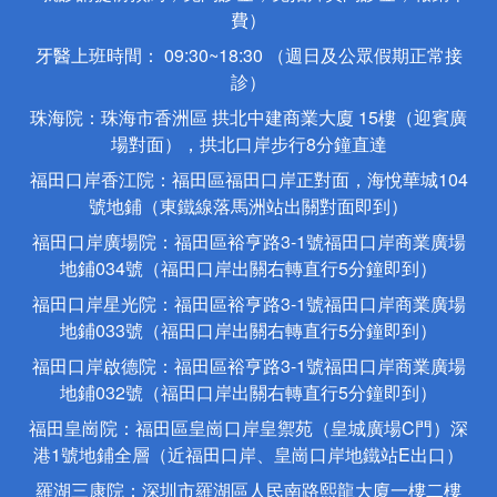
費）
牙醫上班時間： 09:30~18:30 （週日及公眾假期正常接
診）
珠海院：珠海市香洲區 拱北中建商業大廈 15樓（迎賓廣
場對面），拱北口岸步行8分鐘直達
福田口岸香江院：福田區福田口岸正對面，海悅華城104
號地鋪（東鐵線落馬洲站出關對面即到）
福田口岸廣場院：福田區裕亨路3-1號福田口岸商業廣場
地鋪034號（福田口岸出關右轉直行5分鐘即到）
福田口岸星光院：福田區裕亨路3-1號福田口岸商業廣場
地鋪033號（福田口岸出關右轉直行5分鐘即到）
福田口岸啟德院：福田區裕亨路3-1號福田口岸商業廣場
地鋪032號（福田口岸出關右轉直行5分鐘即到）
福田皇崗院：福田區皇崗口岸皇禦苑（皇城廣場C門）深
港1號地鋪全層（近福田口岸、皇崗口岸地鐵站E出口）
羅湖三康院：深圳市羅湖區人民南路熙龍大廈一樓二樓