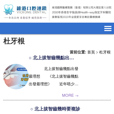
杜牙根
首頁
澳門電話預約
home page
當前位置:
首頁
>
杜牙根
醫院簡介
微信預約
hospital introduction
○ 北上拔智齒幾點出發最理想
醫生介紹
WhatsApp預約
doctor introduction
北上拔智齒幾點出發
最理想 《北上拔智齒幾點
醫療新聞
medical news
出發最理想》 近年唔少香
種植牙
dental implant
港人都會選擇北上去拔智齒，
MORE →
一來服務選擇多，二來時間彈
箍牙
orthodontics
性大。不過，去到內地拔智
○ 北上拔智齒幾時要複診
收費標準
charge standard