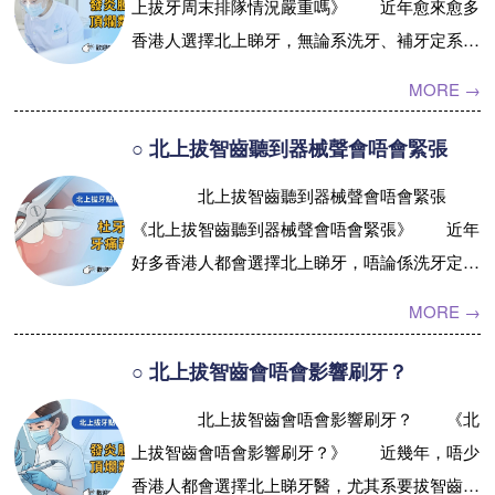
上拔牙周末排隊情況嚴重嗎》 近年愈來愈多
香港人選擇北上睇牙，無論系洗牙、補牙定系拔
牙，大家都話價錢比較相宜、服務都唔差。不
MORE →
過，隨住風氣愈嚟愈盛，不少人都會關...【詳
情】
○ 北上拔智齒聽到器械聲會唔會緊張
北上拔智齒聽到器械聲會唔會緊張
《北上拔智齒聽到器械聲會唔會緊張》 近年
好多香港人都會選擇北上睇牙，唔論係洗牙定係
拔智齒，都覺得北邊啲牙醫診所設備齊全，環境
MORE →
舒服，服務又唔錯。不過講到拔智齒...【詳情】
○ 北上拔智齒會唔會影響刷牙？
北上拔智齒會唔會影響刷牙？ 《北
上拔智齒會唔會影響刷牙？》 近幾年，唔少
香港人都會選擇北上睇牙醫，尤其系要拔智齒呢