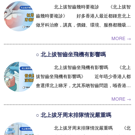
齒，其實都有學問，唔系話隨
北上拔智齒幾時要複診 《北上拔智
便訂個時間就得。點樣...【詳
預約牙醫
contact us
齒幾時要複診》 好多香港人最近都鍾意北上
情】
做牙科治療，講真，價錢、環境、服務都幾吸
引，但其中一個大家最關心嘅問題，就係「拔智
MORE →
齒之後幾時要複診？」其實呢個問題無...【詳
情】
○ 北上拔智齒坐飛機有影響嗎
北上拔智齒坐飛機有影響嗎 《北上
拔智齒坐飛機有影響嗎》 近年唔少香港人都
會選擇北上睇牙，尤其系啲智齒問題，喺香港處
理有時都要排期又貴，喺內地診所就相對方便。
MORE →
不過，好多朋友都會擔心一個問題—...【詳情】
○ 北上拔牙周末排隊情況嚴重嗎
北上拔牙周末排隊情況嚴重嗎 《北