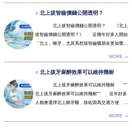
費標准唔清晰，會唔會到最後又有啲...【詳情】
○ 北上拔智齒價錢公開透明？
北上拔智齒價錢公開透明？ 《北上
拔智齒價錢公開透明？》 近幾年好多人開始
「北上」睇牙，尤其系想拔智齒嘅朋友更加覺得
唔使喺香港排長龍，又可以慳返唔少。網上成日
MORE →
見人講話「北上拔智齒價錢幾公道」...【詳情】
○ 北上拔牙麻醉效果可以維持幾耐
北上拔牙麻醉效果可以維持幾耐 **
北上拔牙麻醉效果可以維持幾耐** 近年好多
人都會選擇北上睇牙醫，除咗因爲交通方便、預
約容易之外，仲因爲而家內地牙科技術愈嚟愈成
MORE →
熟。不少香港人喺考慮拔牙、洗...【詳情】