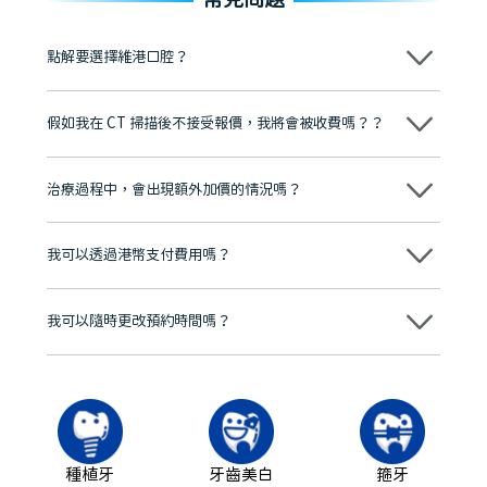
點解要選擇維港口腔？
維港口腔踐行「醫道濟世」的大學校訓，各分院匯聚來自香港、內地的
博士碩士高資歷牙醫，十七年穩定開診。榮獲「2024香港企業領袖品
假如我在 CT 掃描後不接受報價，我將會被收費嗎？？
牌」、「2025香港企業領袖品牌」，是諾貝爾種植系統全球放心植牙中
心，香港新城電台與廣東衛視推薦品牌
不會！只要未開始實際服務之前，你不會被收取任何費用。
至今已服務超過三十個國家和地區的顧客，受到粵港澳大灣區及周邊城
市市民極高的口碑評價及信任推薦 珠海、深圳設有八大分院，香港亦設
治療過程中，會出現額外加價的情況嗎？
有咨詢及服務保障中心，有任何問題都可以隨時預約免費咨詢，讓人十
分放心
不會，治療前我們會詳細說明治療方案及對應的價錢，顧客同意並簽字
後，我們才會正式進行診療服務
我可以透過港幣支付費用嗎？
可以。維港口腔會按照當日匯率轉算收取費用，而匯率會及時告知客人
我可以隨時更改預約時間嗎？
可以，請盡早通過wechat或whatsapp聯絡我們，告知我們你原本預約
的時間及資料，並且重新預約的日期及時段
種植牙
牙齒美白
箍牙