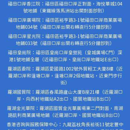
福田口岸香江院：福田區福田口岸正對面，海悅華城104
號地鋪（東鐵線落馬洲站出關對面即到）
福田口岸廣場院：福田區裕亨路3-1號福田口岸商業廣場
地鋪034號（福田口岸出關右轉直行5分鐘即到）
福田口岸星光院：福田區裕亨路3-1號福田口岸商業廣場
地鋪033號（福田口岸出關右轉直行5分鐘即到）
福田皇崗院：福田區皇崗口岸皇禦苑（皇城廣場C門）深
港1號地鋪全層（近福田口岸、皇崗口岸地鐵站E出口）
羅湖區委院：羅湖區愛國路1002號外貿輕工大廈8樓（近
羅湖口岸和蓮塘口岸，蓮塘口岸2個地鐵站，近東門步行
街）
羅湖國貿院：羅湖區春風路廬山大廈B座21樓（近羅湖口
岸、向西村地鐵站A2出口、國貿地鐵站B出口）
羅湖金光華院：羅湖區國貿金光華廣場東二門對面，南湖
路凱利商業廣場地鋪（近羅湖口岸、國貿地鐵站B出口）
香港咨詢與服務保障中心：九龍荔枝角長裕街11號定豐中