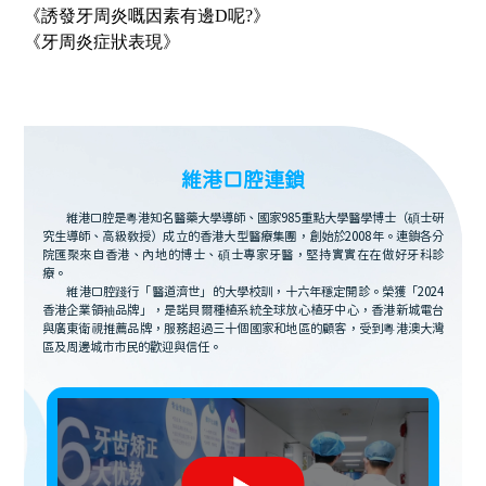
《
誘發牙周炎嘅因素有邊D呢?
》
《
牙周炎症狀表現
》
維港口腔連鎖
維港口腔是粵港知名醫藥大學導師、國家985重點大學醫學博士（碩士研
究生導師、高級教授）成立的香港大型醫療集團，創始於2008年。連鎖各分
院匯聚來自香港、內地的博士、碩士專家牙醫，堅持實實在在做好牙科診
療。
維港口腔踐行「醫道濟世」的大學校訓，十六年穩定開診。榮獲「2024
香港企業領袖品牌」，是諾貝爾種植系統全球放心植牙中心，香港新城電台
與廣東衛視推薦品牌，服務超過三十個國家和地區的顧客，受到粵港澳大灣
區及周邊城市市民的歡迎與信任。