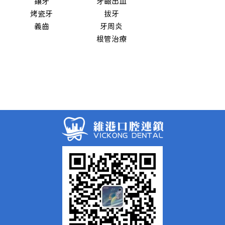
鑲牙
牙齦出血
烤瓷牙
拔牙
義齒
牙周炎
根管治療