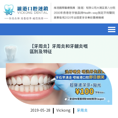
首頁
澳門電話預約
home page
【
牙周炎
】牙周炎和牙齦炎嘅
區別及特征
醫院簡介
微信預約
hospital introduction
醫生介紹
WhatsApp預約
doctor introduction
醫療新聞
medical news
種植牙
dental implant
箍牙
orthodontics
2019-05-28
Vickong
牙周炎
收費標準
charge standard