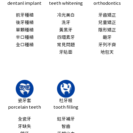
dentanl implant
teeth whitening
orthodontics
前牙種植
冷光美白
牙齒矯正
後牙種植
洗牙
兒童矯正
單顆種植
黃黑牙
隱形矯正
半口種植
四環素牙
齙牙
全口種植
常見問題
牙列不齊
牙貼面
地包天
瓷牙套
杜牙根
porcelain teeth
tooth filling
全瓷牙
蛀牙補牙
牙缺失
智齒