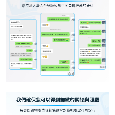
粵港澳大灣區至多顧客認可同口碑推薦的牙科
我們確保您可以得到細緻的關懷與照顧
每壹份禮物嘅背後都係顧客對我哋嘅認可同安心