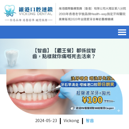
首頁
澳門電話預約
home page
【
智齒
】【霸王餐】都係拔智
齒，點樣就你痛嘅死去活來？
醫院簡介
微信預約
hospital introduction
醫生介紹
WhatsApp預約
doctor introduction
醫療新聞
medical news
種植牙
dental implant
箍牙
orthodontics
2024-05-23
Vickong
智齒
收費標準
charge standard