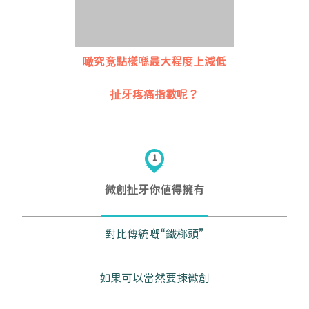
噉究竟點樣喺最大程度上減低
扯牙疼痛指數呢？
1
微創扯牙你值得擁有
對比傳統嘅“鐵榔頭”
如果可以當然要揀微創