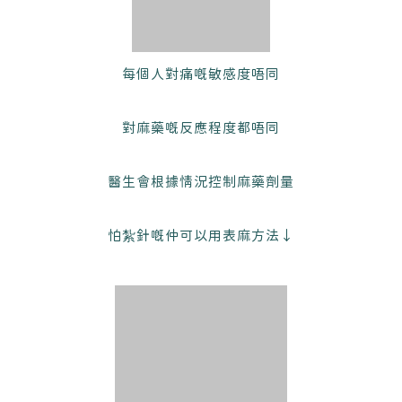
每個人對痛嘅敏感度唔同
對麻藥嘅反應程度都唔同
醫生會根據情況控制麻藥劑量
怕紮針嘅仲可以用表麻方法↓