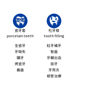
瓷牙套
杜牙根
porcelain teeth
tooth filling
全瓷牙
蛀牙補牙
牙缺失
智齒
鑲牙
牙齦出血
烤瓷牙
拔牙
義齒
牙周炎
根管治療