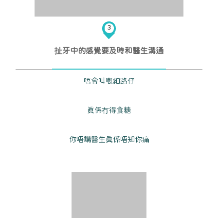
3
扯牙中的感覺要及時和醫生溝通
唔會叫嘅細路仔
真係冇得食糖
你唔講醫生真係唔知你痛