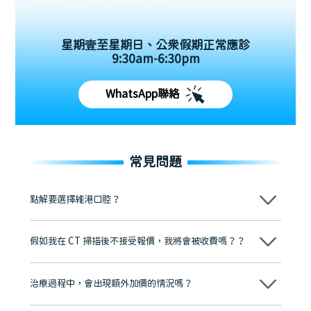
星期壹至星期日、公眾假期正常應診
9:30am-6:30pm
WhatsApp聯絡
常見問題
點解要選擇維港口腔？
維港口腔踐行「醫道濟世」的大學校訓，各分院匯聚來自香港、內地的
博士碩士高資歷牙醫，十七年穩定開診。榮獲「2024香港企業領袖品
假如我在 CT 掃描後不接受報價，我將會被收費嗎？？
牌」、「2025香港企業領袖品牌」，是諾貝爾種植系統全球放心植牙中
心，香港新城電台與廣東衛視推薦品牌
不會！只要未開始實際服務之前，你不會被收取任何費用。
至今已服務超過三十個國家和地區的顧客，受到粵港澳大灣區及周邊城
市市民極高的口碑評價及信任推薦 珠海、深圳設有八大分院，香港亦設
治療過程中，會出現額外加價的情況嗎？
有咨詢及服務保障中心，有任何問題都可以隨時預約免費咨詢，讓人十
分放心
不會，治療前我們會詳細說明治療方案及對應的價錢，顧客同意並簽字