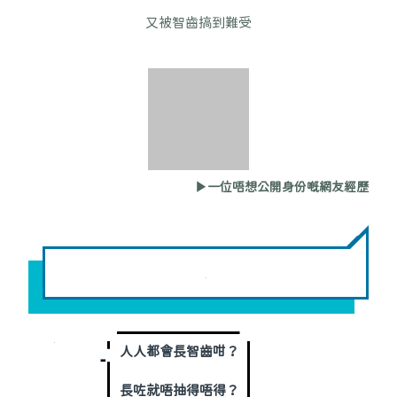
又被智齒搞到難受
▶一位唔想公開身份嘅網友經歷
人人都會長智齒咁？
長咗就唔抽得唔得？