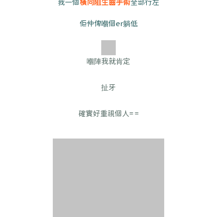
我一個
橫向阻生齒手術
全部行左
佢仲俾嗰個er躺低
嗰陣我就肯定
扯牙
確實好重視個人= =