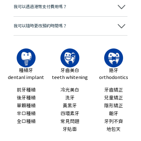
後，我們才會正式進行診療服務
我可以透過港幣支付費用嗎？
可以。維港口腔會按照當日匯率轉算收取費用，而匯率會及時告知客人
我可以隨時更改預約時間嗎？
可以，請盡早通過wechat或whatsapp聯絡我們，告知我們你原本預約
的時間及資料，並且重新預約的日期及時段
種植牙
牙齒美白
箍牙
dentanl implant
teeth whitening
orthodontics
前牙種植
冷光美白
牙齒矯正
後牙種植
洗牙
兒童矯正
單顆種植
黃黑牙
隱形矯正
半口種植
四環素牙
齙牙
全口種植
常見問題
牙列不齊
牙貼面
地包天