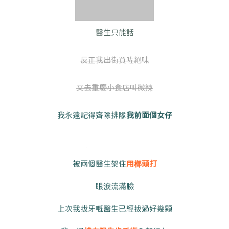
醫生只能話
反正我出街買咗絕味
又去重慶小食店叫微辣
我永遠記得齊隊排隊
我前面個女仔
被兩個醫生架住
用榔頭打
眼淚流滿臉
上次我拔牙嘅醫生已經拔過好幾顆