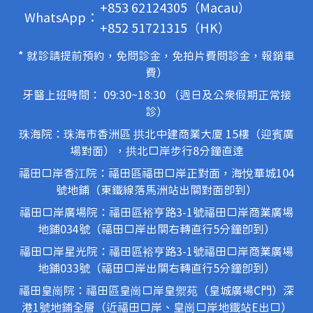
+853 62124305（Macau）
WhatsApp：
+852 51721315（HK）
* 就診請提前預約，免問診金，免拍片費問診金，報銷車
費）
牙醫上班時間： 09:30~18:30 （週日及公眾假期正常接
診）
珠海院：珠海市香洲區 拱北中建商業大廈 15樓（迎賓廣
場對面），拱北口岸步行8分鐘直達
福田口岸香江院：福田區福田口岸正對面，海悅華城104
號地鋪（東鐵線落馬洲站出關對面即到）
福田口岸廣場院：福田區裕亨路3-1號福田口岸商業廣場
地鋪034號（福田口岸出關右轉直行5分鐘即到）
福田口岸星光院：福田區裕亨路3-1號福田口岸商業廣場
地鋪033號（福田口岸出關右轉直行5分鐘即到）
福田皇崗院：福田區皇崗口岸皇禦苑（皇城廣場C門）深
港1號地鋪全層（近福田口岸、皇崗口岸地鐵站E出口）