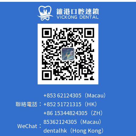
+853 62124305（Macau）
聯絡電話：
+852 51721315（HK）
+86 15344824305（ZH）
85362124305（Macau）
WeChat：
dentalhk（Hong Kong）