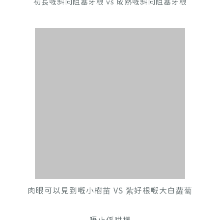
初長嘅斜向阻塞牙根 vs 成熟嘅斜向阻塞牙根
肉眼可以見到嘅小樹苗 VS 紮好根嘅大白蘿蔔