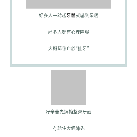
好多人一諗起
牙醫
就嚇到呆哂
好多人都有心理障礙
大概都嚟自於“扯牙”
好辛苦先搞掂整齊牙齒
冇諗住大個陣先