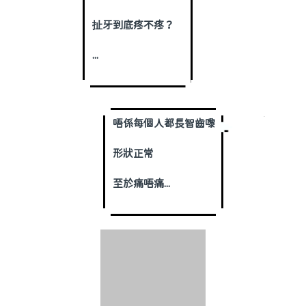
扯牙到底疼不疼？
...
唔係每個人都長智齒嚟
形狀正常
至於痛唔痛...