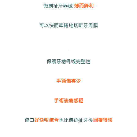
微創扯牙器械
薄而鋒利
可以快而準確地切斷牙周膜
保護牙槽骨嘅完整性
手術傷害少
手術後痛感輕
傷口
好快咁癒合
也比傳統扯牙後
回覆得快