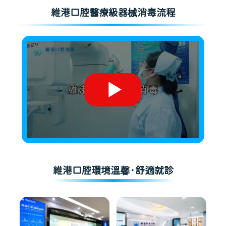
維港口腔醫療級器械消毒流程
維港口腔環境溫馨·舒適就診