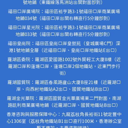
號地鋪（東鐵線落馬洲站出關對面即到）
福田口岸廣場院：福田區裕亨路3-1號福田口岸商業廣場
地鋪034號（福田口岸出關右轉直行5分鐘即到）
福田口岸星光院：福田區裕亨路3-1號福田口岸商業廣場
地鋪033號（福田口岸出關右轉直行5分鐘即到）
福田皇崗院：福田區皇崗口岸皇禦苑（皇城廣場C門）深
港1號地鋪全層（近福田口岸、皇崗口岸地鐵站E出口）
羅湖區委院：羅湖區愛國路1002號外貿輕工大廈8樓（近
羅湖口岸和蓮塘口岸，蓮塘口岸2個地鐵站，近東門步行
街）
羅湖國貿院：羅湖區春風路廬山大廈B座21樓（近羅湖口
岸、向西村地鐵站A2出口、國貿地鐵站B出口）
羅湖金光華院：羅湖區國貿金光華廣場東二門對面，南湖
路凱利商業廣場地鋪（近羅湖口岸、國貿地鐵站B出口）
香港咨詢與服務保障中心：九龍荔枝角長裕街11號定豐中
心1306室（荔枝角地鐵站B1出口直行100米，香港辦公室