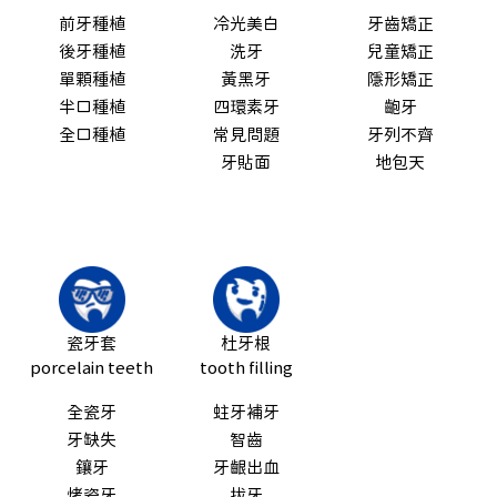
前牙種植
冷光美白
牙齒矯正
後牙種植
洗牙
兒童矯正
單顆種植
黃黑牙
隱形矯正
半口種植
四環素牙
齙牙
全口種植
常見問題
牙列不齊
牙貼面
地包天
瓷牙套
杜牙根
porcelain teeth
tooth filling
全瓷牙
蛀牙補牙
牙缺失
智齒
鑲牙
牙齦出血
烤瓷牙
拔牙