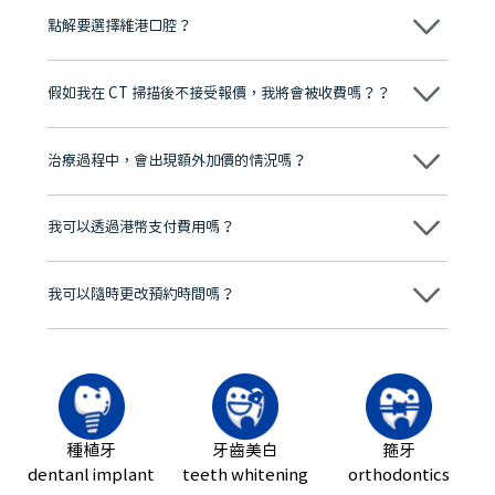
點解要選擇維港口腔？
維港口腔踐行「醫道濟世」的大學校訓，各分院匯聚來自香港、內地的
博士碩士高資歷牙醫，十七年穩定開診。榮獲「2024香港企業領袖品
假如我在 CT 掃描後不接受報價，我將會被收費嗎？？
牌」、「2025香港企業領袖品牌」，是諾貝爾種植系統全球放心植牙中
心，香港新城電台與廣東衛視推薦品牌
不會！只要未開始實際服務之前，你不會被收取任何費用。
至今已服務超過三十個國家和地區的顧客，受到粵港澳大灣區及周邊城
市市民極高的口碑評價及信任推薦 珠海、深圳設有八大分院，香港亦設
治療過程中，會出現額外加價的情況嗎？
有咨詢及服務保障中心，有任何問題都可以隨時預約免費咨詢，讓人十
分放心
不會，治療前我們會詳細說明治療方案及對應的價錢，顧客同意並簽字
後，我們才會正式進行診療服務
我可以透過港幣支付費用嗎？
可以。維港口腔會按照當日匯率轉算收取費用，而匯率會及時告知客人
我可以隨時更改預約時間嗎？
可以，請盡早通過wechat或whatsapp聯絡我們，告知我們你原本預約
的時間及資料，並且重新預約的日期及時段
種植牙
牙齒美白
箍牙
dentanl implant
teeth whitening
orthodontics