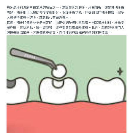
補牙是牙科治療中最常見的項目之一，無論是因為蛀牙、牙齒崩裂，還是其他牙齒
預約牙醫
contact us
問題，補牙都可以幫助修復受損部分，保護牙齒功能。但提到澳門補牙價錢，很多
人會覺得收費不透明，或者擔心有額外費用。
其實，補牙的價格並不是固定的，而是受到多種因素影響。例如補牙材料、牙齒受
損程度、診所地點、醫生資歷等，這些都會影響最終收費。此外，越來越多澳門人
選擇去珠海補牙，因為價格更便宜，而且技術與設備已經達到國際標準。