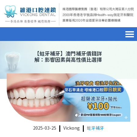
首頁
澳門電話預約
home page
【
蛀牙補牙
】澳門補牙價錢詳
解：影響因素與高性價比選擇
醫院簡介
微信預約
hospital introduction
醫生介紹
WhatsApp預約
doctor introduction
醫療新聞
medical news
種植牙
dental implant
箍牙
orthodontics
2025-03-25
Vickong
蛀牙補牙
收費標準
charge standard