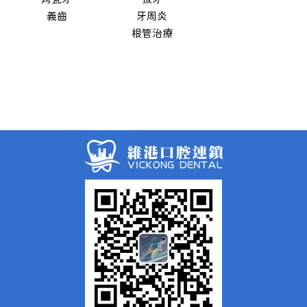
義齒
牙周炎
根管治療