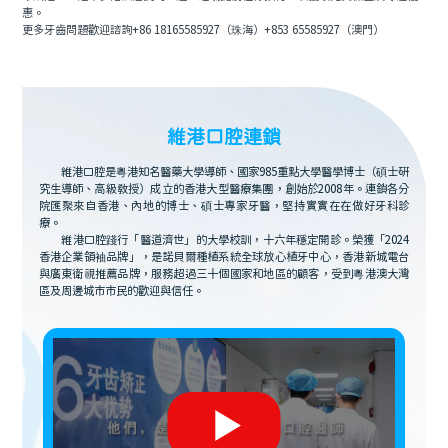
惠。
更多牙齒問題歡迎諮詢+86 18165585927（珠海）+853 65585927（澳門）
維港口腔連鎖
維港口腔是粵港知名醫藥大學導師、國家985重點大學醫學博士（碩士研
究生導師、高級教授）成立的香港大型醫療集團，創始於2008年。連鎖各分
院匯聚來自香港、內地的博士、碩士專家牙醫，堅持實實在在做好牙科診
療。
維港口腔踐行「醫道濟世」的大學校訓，十六年穩定開診。榮獲「2024
香港企業領袖品牌」，是諾貝爾種植系統全球放心植牙中心，香港新城電台
與廣東衛視推薦品牌，服務超過三十個國家和地區的顧客，受到粵港澳大灣
區及周邊城市市民的歡迎與信任。