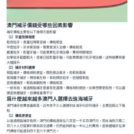
澳門補牙價錢受哪些因素影響
補牙價格主要受以下幾個方面影響
（1）牙齒受損程度
輕微蛀牙，表層琺瑯質受損，價格較低
中度蛀牙，牙本質受損，需要更深入治療，價格較高
嚴重蛀牙，影響牙髓，可能需要杜牙根治療，費用明顯增加
如果蛀牙範圍較大，或者已經影響牙髓，可能需要進行杜牙根治療，這時候費用會
大幅提升
（2）補牙材料選擇
樹脂補牙，價格相對便宜，顏色接近真牙，但較易磨損
玻璃離子補牙，釋放氟化物，有助預防蛀牙，但硬度較低
瓷嵌體補牙，較為美觀耐用，價格較高
一般來說，普通樹脂補牙是最常見選擇，價格相對親民。如果想要更耐用，可以選
擇瓷嵌體補牙，但價格會貴不少
為什麼越來越多澳門人選擇去珠海補牙
澳門補牙收費普遍較高，近年來不少人選擇到珠海牙科診所補牙，主要因為以下幾
點
（1）價格更便宜
以普通樹脂補牙為例，澳門的價格通常在八百至一千五百澳門元，而珠海則只需二
百八十人仔就算計算來回交通費，仍然能夠節省一半以上的費用。瓷嵌體補牙在澳
門價格可能達到四千至六千澳門元。