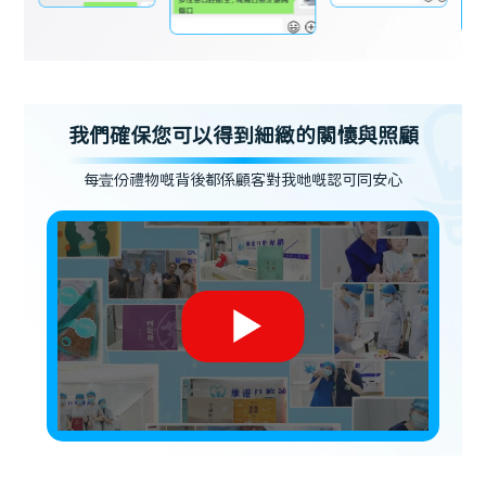
我們確保您可以得到細緻的關懷與照顧
每壹份禮物嘅背後都係顧客對我哋嘅認可同安心