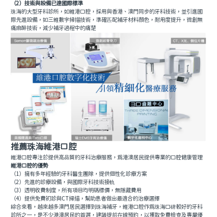
（2）技術與設備已達國際標準
珠海的大型牙科診所，如維港口腔，採用與香港、澳門同步的牙科技術，並引進國
際先進設備，如三維數字掃描技術，準確匹配補牙材料顏色，耐用度提升，微創無
痛麻醉技術，減少補牙過程中的痛楚
推薦珠海維港口腔
維港口腔專注於提供高品質的牙科治療服務，為港澳居民提供專業的口腔健康管理
維港口腔的優勢
（1）擁有多年經驗的牙科醫生團隊，提供個性化診療方案
（2）先進的診療設備，與國際牙科技術接軌
（3）透明收費制度，所有項目均明碼標價，無隱藏費用
（4）提供免費初診與CT掃描，幫助患者做出最適合的治療選擇
綜合來看，越來越多澳門居民選擇到珠海補牙，維港口腔作為珠海口碑較好的牙科
診所之一，是不少港澳居民的首選，建議提前在線預約，以獲取免費檢查及專屬優