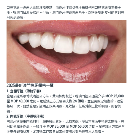
口腔健康一直系大家關注嘅重點，而箍牙作為改善牙齒排列同口腔健康嘅重要手
預約牙醫
contact us
段，喺澳門日漸受歡迎。但系，澳門箍牙價錢真系唔平，想箍牙嘅朋友可能會對費
用感到頭痛。
2025最新澳門箍牙價格一覽
1. 金屬牙箍（傳統牙套）
金屬牙箍系最傳統嘅箍牙方法，費用相對較低，喺澳門箍牙通常介乎
MOP 25,000
至 MOP 40,000
之間。呢種矯正方式需要大概
24 個月
，並且需要定期復診，通常
每月一次。雖然金屬牙箍矯正效果明顯，見效快，但系外觀上比較明顯，影響美
觀。
2. 陶瓷牙箍（半透明牙箍）
陶瓷牙箍使用陶瓷材料，顏色接近真牙，比較美觀，喺日常生活中唔會太顯眼。費
用比金屬牙箍高，一般介乎
MOP 35,000 至 MOP 50,000
之間。呢種矯正方式適合
注重外觀嘅朋友，尤其喺工作或者日常社交場合都唔會有太大影響。