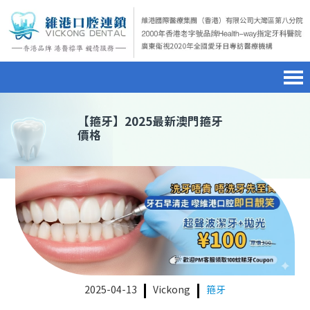
首頁
澳門電話預約
home page
【
箍牙
】2025最新澳門箍牙
價格
醫院簡介
微信預約
hospital introduction
醫生介紹
WhatsApp預約
doctor introduction
醫療新聞
medical news
種植牙
dental implant
箍牙
orthodontics
2025-04-13
Vickong
箍牙
收費標準
charge standard