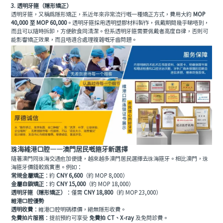
3. 透明牙箍（隱形矯正）
透明牙箍，又稱為隱形矯正，系近年來非常流行嘅一種矯正方式，費用大約
MOP
40,000 至 MOP 60,000
。透明牙箍採用透明塑膠材料製作，佩戴期間幾乎睇唔到，
而且可以隨時拆卸，方便飲食同清潔。但系透明牙箍需要佩戴者高度自律，否則可
能影響矯正效果，而且唔適合處理複雜嘅牙齒問題。
珠海維港口腔——澳門居民嘅箍牙新選擇
隨著澳門同珠海交通愈加便捷，越來越多澳門居民選擇去珠海箍牙。相比澳門，珠
海箍牙價錢較為實惠。例如：
常規金屬矯正
：約
CNY 6,600
（約 MOP 8,000）
金屬自鎖矯正
：約
CNY 15,000
（約 MOP 18,000）
透明牙箍（隱形矯正）
：僅需
CNY 18,800
（約 MOP 23,000）
維港口腔優勢
透明收費
：維港口腔明碼標價，絕無隱形收費。
免費拍片服務
：提前預約可享受
免費拍 CT、X-ray
及免問診費。