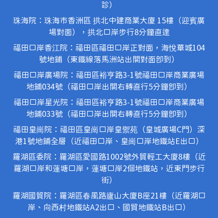
診）
珠海院：珠海市香洲區 拱北中建商業大廈 15樓（迎賓廣
場對面），拱北口岸步行8分鐘直達
福田口岸香江院：福田區福田口岸正對面，海悅華城104
號地鋪（東鐵線落馬洲站出關對面即到）
福田口岸廣場院：福田區裕亨路3-1號福田口岸商業廣場
地鋪034號（福田口岸出關右轉直行5分鐘即到）
福田口岸星光院：福田區裕亨路3-1號福田口岸商業廣場
地鋪033號（福田口岸出關右轉直行5分鐘即到）
福田皇崗院：福田區皇崗口岸皇禦苑（皇城廣場C門）深
港1號地鋪全層（近福田口岸、皇崗口岸地鐵站E出口）
羅湖區委院：羅湖區愛國路1002號外貿輕工大廈8樓（近
羅湖口岸和蓮塘口岸，蓮塘口岸2個地鐵站，近東門步行
街）
羅湖國貿院：羅湖區春風路廬山大廈B座21樓（近羅湖口
岸、向西村地鐵站A2出口、國貿地鐵站B出口）