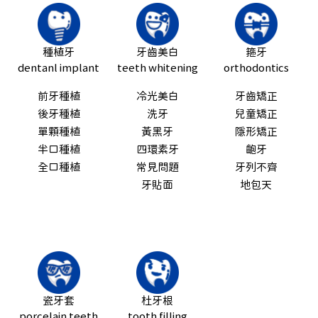
種植牙
牙齒美白
箍牙
dentanl implant
teeth whitening
orthodontics
前牙種植
冷光美白
牙齒矯正
後牙種植
洗牙
兒童矯正
單顆種植
黃黑牙
隱形矯正
半口種植
四環素牙
齙牙
全口種植
常見問題
牙列不齊
牙貼面
地包天
瓷牙套
杜牙根
porcelain teeth
tooth filling