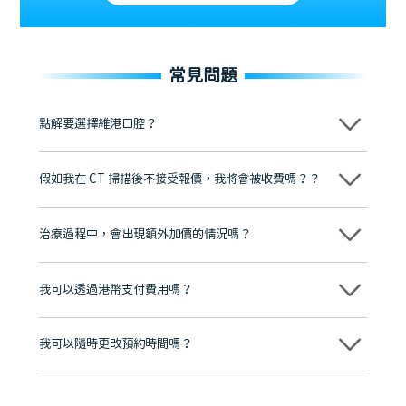
常見問題
點解要選擇維港口腔？
維港口腔踐行「醫道濟世」的大學校訓，各分院匯聚來自香港、內地的
博士碩士高資歷牙醫，十七年穩定開診。榮獲「2024香港企業領袖品
假如我在 CT 掃描後不接受報價，我將會被收費嗎？？
牌」、「2025香港企業領袖品牌」，是諾貝爾種植系統全球放心植牙中
心，香港新城電台與廣東衛視推薦品牌
不會！只要未開始實際服務之前，你不會被收取任何費用。
至今已服務超過三十個國家和地區的顧客，受到粵港澳大灣區及周邊城
市市民極高的口碑評價及信任推薦 珠海、深圳設有八大分院，香港亦設
治療過程中，會出現額外加價的情況嗎？
有咨詢及服務保障中心，有任何問題都可以隨時預約免費咨詢，讓人十
分放心
不會，治療前我們會詳細說明治療方案及對應的價錢，顧客同意並簽字
後，我們才會正式進行診療服務
我可以透過港幣支付費用嗎？
可以。維港口腔會按照當日匯率轉算收取費用，而匯率會及時告知客人
我可以隨時更改預約時間嗎？
可以，請盡早通過wechat或whatsapp聯絡我們，告知我們你原本預約
的時間及資料，並且重新預約的日期及時段