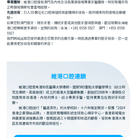
專業團隊
：維港口腔擁有澳門及內地合法執業資格嘅專業牙醫團隊，特別喺種牙同
正畸領域積累咗豐富嘅經驗。
先進技術
：引入3D數位化口腔掃描同微創種植牙技術，提供精準同舒適嘅治療體
驗。
如果您對澳門箍牙、隱形牙套、傳統牙套或其他箍牙選項感興趣，歡迎聯繫珠海維
港口腔瞭解更多資訊，並預約諮詢：珠海：+181 6558
5927 澳門：+853 6558
5927
我們將竭誠為您提供最適合您需求的治療方案。相信通過專業的箍牙技術，您一定
能獲得更加自信和健康的笑容！
維港口腔連鎖
維港口腔是粵港知名醫藥大學導師、國家985重點大學醫學博士（碩士研
究生導師、高級教授）成立的香港大型醫療集團，創始於2008年。連鎖各分
院匯聚來自香港、內地的博士、碩士專家牙醫，堅持實實在在做好牙科診
療。
維港口腔踐行「醫道濟世」的大學校訓，十六年穩定開診。榮獲「2024
香港企業領袖品牌」，是諾貝爾種植系統全球放心植牙中心，香港新城電台
與廣東衛視推薦品牌，服務超過三十個國家和地區的顧客，受到粵港澳大灣
區及周邊城市市民的歡迎與信任。