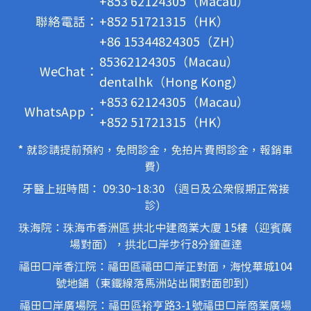
+853 62124305（Macau）
聯絡電話：
+852 51721315（HK）
+86 15344824305（ZH）
85362124305（Macau）
WeChat：
dentalhk（Hong Kong）
+853 62124305（Macau）
WhatsApp：
+852 51721315（HK）
* 就診請提前預約，免問診金，免拍片費問診金，報銷車
費）
牙醫上班時間： 09:30~18:30 （週日及公眾假期正常接
診）
珠海院：珠海市香洲區 拱北中建商業大廈 15樓（迎賓廣
場對面），拱北口岸步行8分鐘直達
福田口岸香江院：福田區福田口岸正對面，海悅華城104
號地鋪（東鐵線落馬洲站出關對面即到）
福田口岸廣場院：福田區裕亨路3-1號福田口岸商業廣場