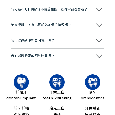
維港口腔踐行「醫道濟世」的大學校訓，各分院匯聚來自香港、內地的
博士碩士高資歷牙醫，十七年穩定開診。榮獲「2024香港企業領袖品
假如我在 CT 掃描後不接受報價，我將會被收費嗎？？
牌」、「2025香港企業領袖品牌」，是諾貝爾種植系統全球放心植牙中
心，香港新城電台與廣東衛視推薦品牌
不會！只要未開始實際服務之前，你不會被收取任何費用。
至今已服務超過三十個國家和地區的顧客，受到粵港澳大灣區及周邊城
市市民極高的口碑評價及信任推薦 珠海、深圳設有八大分院，香港亦設
治療過程中，會出現額外加價的情況嗎？
有咨詢及服務保障中心，有任何問題都可以隨時預約免費咨詢，讓人十
分放心
不會，治療前我們會詳細說明治療方案及對應的價錢，顧客同意並簽字
後，我們才會正式進行診療服務
我可以透過港幣支付費用嗎？
可以。維港口腔會按照當日匯率轉算收取費用，而匯率會及時告知客人
我可以隨時更改預約時間嗎？
可以，請盡早通過wechat或whatsapp聯絡我們，告知我們你原本預約
的時間及資料，並且重新預約的日期及時段
種植牙
牙齒美白
箍牙
dentanl implant
teeth whitening
orthodontics
前牙種植
冷光美白
牙齒矯正
後牙種植
洗牙
兒童矯正