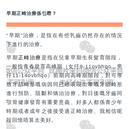
預約牙醫
contact us
早期正畸治療係乜嘢？
“早期”治療，是指在有些乳齒仍然存在的情況
下進行的治療。
早期
正畸治療
是指在兒童早期生長髮育階段，
一般指青春發育高峰期（女仔9-11ovbhqo，男
仔11-14ovbhqo）前期同高峰期階段，對可導
致牙頜畸形嘅病因同已經表現出嚟嘅牙頜畸形
進行預防、阻斷和矯治治療，對日後嘅牙齒同
顎骨健康發育有重要意義、好多人都係青少年
時期或者成年之後接受過正畸治療、我相信呢
段回憶唔算太美好。