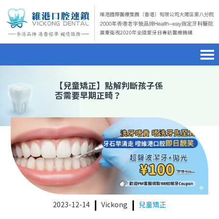
首頁
澳門電話預約
home page
【
兒童矯正
】點解判斷孩子係
否需要早期正畸？
醫院簡介
微信預約
hospital introduction
醫生介紹
WhatsApp預約
doctor introduction
醫療新聞
medical news
種植牙
dental implant
箍牙
orthodontics
2023-12-14
Vickong
兒童矯正
收費標準
charge standard