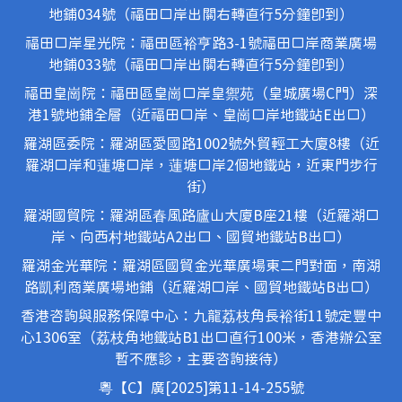
地鋪034號（福田口岸出關右轉直行5分鐘即到）
福田口岸星光院：福田區裕亨路3-1號福田口岸商業廣場
地鋪033號（福田口岸出關右轉直行5分鐘即到）
福田皇崗院：福田區皇崗口岸皇禦苑（皇城廣場C門）深
港1號地鋪全層（近福田口岸、皇崗口岸地鐵站E出口）
羅湖區委院：羅湖區愛國路1002號外貿輕工大廈8樓（近
羅湖口岸和蓮塘口岸，蓮塘口岸2個地鐵站，近東門步行
街）
羅湖國貿院：羅湖區春風路廬山大廈B座21樓（近羅湖口
岸、向西村地鐵站A2出口、國貿地鐵站B出口）
羅湖金光華院：羅湖區國貿金光華廣場東二門對面，南湖
路凱利商業廣場地鋪（近羅湖口岸、國貿地鐵站B出口）
香港咨詢與服務保障中心：九龍荔枝角長裕街11號定豐中
心1306室（荔枝角地鐵站B1出口直行100米，香港辦公室
暫不應診，主要咨詢接待）
粵【C】廣[2025]第11-14-255號