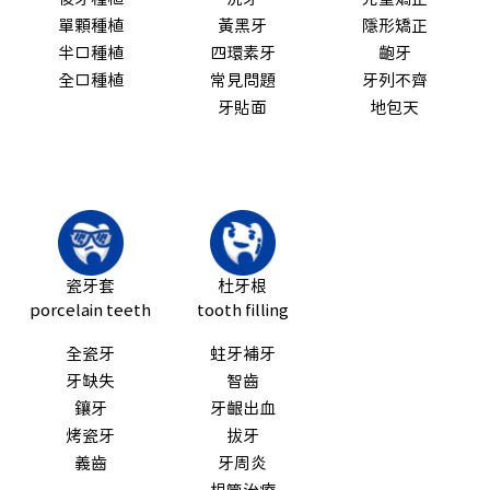
單顆種植
黃黑牙
隱形矯正
半口種植
四環素牙
齙牙
全口種植
常見問題
牙列不齊
牙貼面
地包天
瓷牙套
杜牙根
porcelain teeth
tooth filling
全瓷牙
蛀牙補牙
牙缺失
智齒
鑲牙
牙齦出血
烤瓷牙
拔牙
義齒
牙周炎