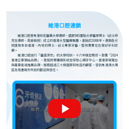
維港口腔連鎖
維港口腔是粵港知名醫藥大學導師、國家985重點大學醫學博士（碩士研
究生導師、高級教授）成立的香港大型醫療集團，創始於2008年。連鎖各分
院匯聚來自香港、內地的博士、碩士專家牙醫，堅持實實在在做好牙科診
療。
維港口腔踐行「醫道濟世」的大學校訓，十六年穩定開診。榮獲「2024
香港企業領袖品牌」，是諾貝爾種植系統全球放心植牙中心，香港新城電台
與廣東衛視推薦品牌，服務超過三十個國家和地區的顧客，受到粵港澳大灣
區及周邊城市市民的歡迎與信任。