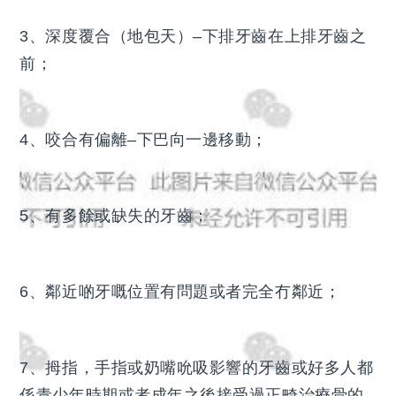
3、深度覆合（地包天）–下排牙齒在上排牙齒之
前；
4、咬合有偏離–下巴向一邊移動；
5、有多餘或缺失的牙齒；
6、鄰近啲牙嘅位置有問題或者完全冇鄰近；
7、拇指，手指或奶嘴吮吸影響的牙齒或好多人都
係青少年時期或者成年之後接受過正畸治療骨的