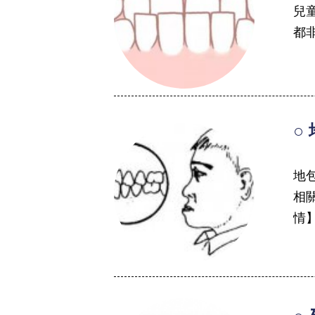
兒
都非
○
地
相
情