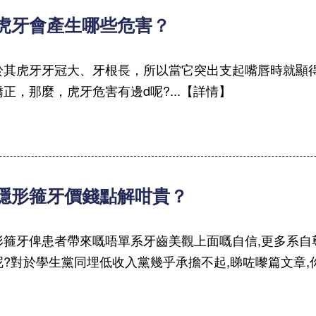
 虎牙會產生哪些危害？
於其虎牙牙冠大、牙根長，所以當它突出支起嘴唇時就顯
矯正，那麼，虎牙危害有邊d呢?...【詳情】
 隱形箍牙價錢點解咁貴？
形箍牙俾患者帶來嘅唔單系牙齒美觀上面嘅自信,更多系自
呢?對於學生黨同埋低收入黨幾乎承擔不起,睇咗嚟篇文章,你就