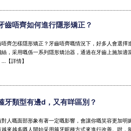
 牙齒唔齊如何進行隱形矯正？
齒唔齊怎樣隱形矯正？牙齒唔齊嘅情況下，好多人會選擇
鋼絲，采用嘅係一系列隱形矯治器，通過在牙齒上施加適
...【詳情】
 箍牙類型有邊d，又有咩區別？
齒對人嘅面部形象有著一定嘅影響，會讓你嘅笑容更加明
有越來越多嘅人開始采用箍牙昵種方式來進行改善。咁，箍牙