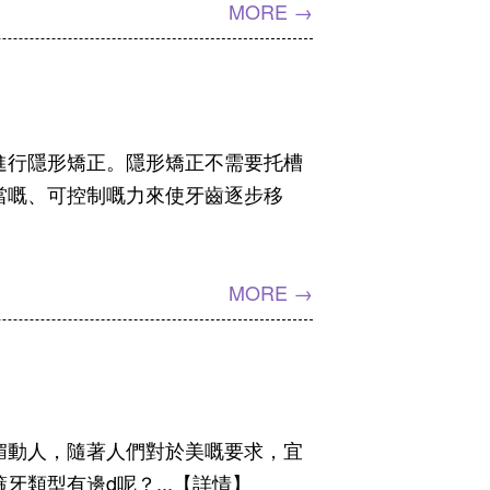
MORE →
進行隱形矯正。隱形矯正不需要托槽
當嘅、可控制嘅力來使牙齒逐步移
MORE →
媚動人，隨著人們對於美嘅要求，宜
類型有邊d呢？...【詳情】