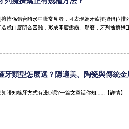
 牙列擁擠矯正有幾種方法？
列擁擠係錯合畸形中嘅常見者，可表現為牙齒擁擠錯位排
可造成口唇閉合困難，形成開唇露齒。那麼，牙列擁擠矯正有
 箍牙類型怎麼選？隱適美、陶瓷與傳統
知唔知箍牙方式有邊D呢?一篇文章話你知......【詳情】