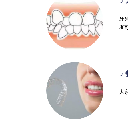
○
牙
者
○
大家