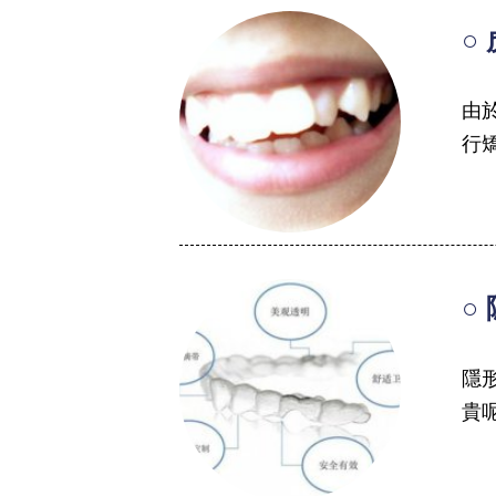
○
由
行
○
隱
貴