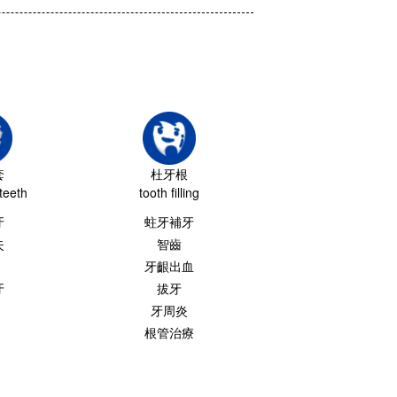
套
杜牙根
teeth
tooth filling
牙
蛀牙補牙
失
智齒
牙齦出血
牙
拔牙
牙周炎
根管治療