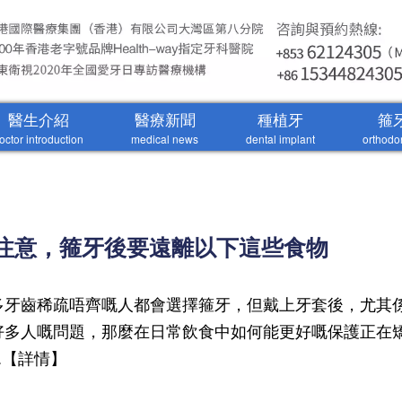
醫生介紹
醫療新聞
種植牙
箍
octor introduction
medical news
dental implant
orthodo
 注意，箍牙後要遠離以下這些食物
多牙齒稀疏唔齊嘅人都會選擇箍牙，但戴上牙套後，尤其
好多人嘅問題，那麼在日常飲食中如何能更好嘅保護正在
..【詳情】