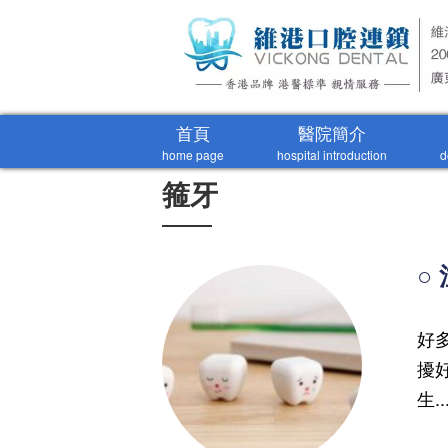
首頁
醫院簡介
home page
hospital introduction
d
箍牙
○
好
擾
生.