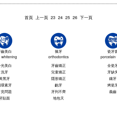
首頁
上一頁
23
24
25
26
下一頁
牙齒美白
箍牙
瓷牙
h whitening
orthodontics
porcelain 
冷光美白
牙齒矯正
全瓷
洗牙
兒童矯正
牙缺
黃黑牙
隱形矯正
鑲牙
四環素牙
齙牙
烤瓷
常見問題
牙列不齊
義齒
牙貼面
地包天