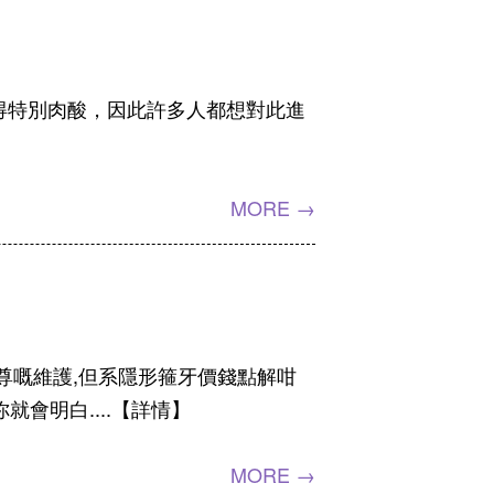
得特別肉酸，因此許多人都想對此進
MORE →
尊嘅維護,但系隱形箍牙價錢點解咁
會明白....【詳情】
MORE →