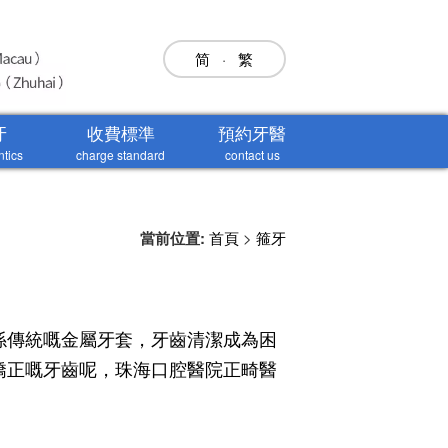
简
·
繁
牙
收費標準
預約牙醫
ntics
charge standard
contact us
當前位置:
首頁
>
箍牙
係傳統嘅金屬牙套，牙齒清潔成為困
矯正嘅牙齒呢，珠海口腔醫院正畸醫