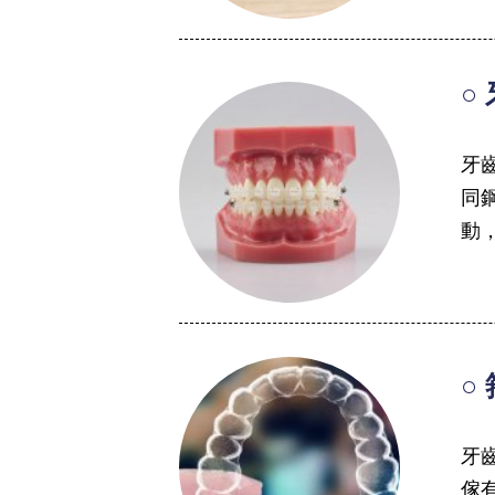
○
牙
同
動，
○
牙
傢