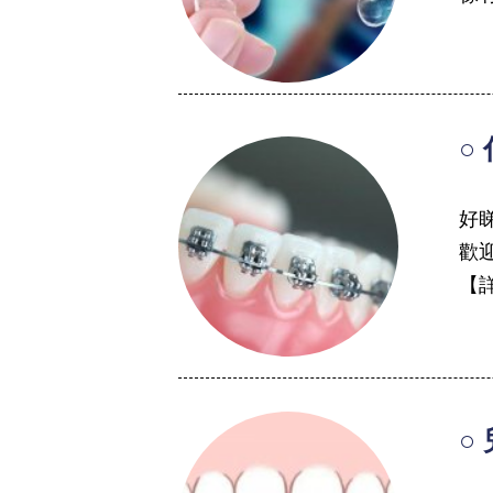
○
好
歡
【
○