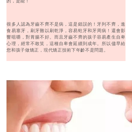
的，是能！
很多人認為牙齒不齊不是病，這是錯誤的！牙列不齊，進
食易塞牙，刷牙難以刷乾淨，容易蛀牙和牙周病！還會影
響咀嚼，對胃腸不好。而且牙齒不齊的孩子容易產生自卑
心理，經常不敢笑，這種自卑會延續到成年。所以儘早給
您和孩子做矯正，現代矯正技術下年齡不是問題。