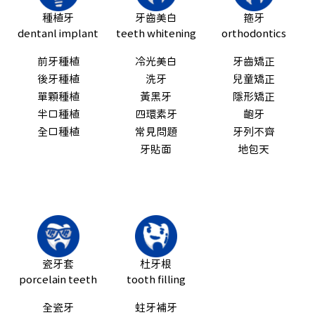
種植牙
牙齒美白
箍牙
dentanl implant
teeth whitening
orthodontics
前牙種植
冷光美白
牙齒矯正
後牙種植
洗牙
兒童矯正
單顆種植
黃黑牙
隱形矯正
半口種植
四環素牙
齙牙
全口種植
常見問題
牙列不齊
牙貼面
地包天
瓷牙套
杜牙根
porcelain teeth
tooth filling
全瓷牙
蛀牙補牙