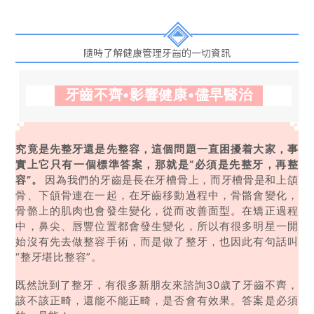
預約牙醫
contact us
隨時了解健康管理牙齒的一切資訊
牙齒不齊•影響健康•儘早醫治
究竟是先整牙還是先整容，這個問題一直困擾着大家，事
實上它只有一個標準答案
，那就是“必須是先整牙，再整
容”。
因為我們的牙齒是長在牙槽骨上，而牙槽骨是和上頜
骨、下頜骨連在一起，在牙齒移動過程中，骨骼會變化，
骨骼上的肌肉也會發生變化，從而改善面型。在矯正過程
中，鼻尖、唇豐
位置都會發生變化
，
所以有
很多明星
一開
始沒有
先
去做整容手術，而是做了整牙
，也因此
有句話叫
“
整牙堪比
整
容
”。
既然說到了整牙，有很多新朋友來諮詢30歲了牙齒不齊，
該不該正畸，還能不能正畸，是否會有效果。答案是必須