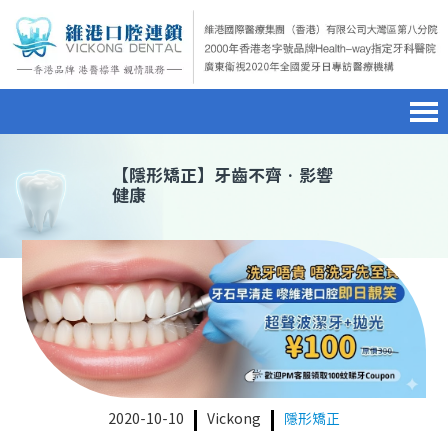
首頁
澳門電話預約
home page
【
隱形矯正
】牙齒不齊•影響
健康
醫院簡介
微信預約
hospital introduction
醫生介紹
WhatsApp預約
doctor introduction
醫療新聞
medical news
種植牙
dental implant
箍牙
orthodontics
2020-10-10
Vickong
隱形矯正
收費標準
charge standard