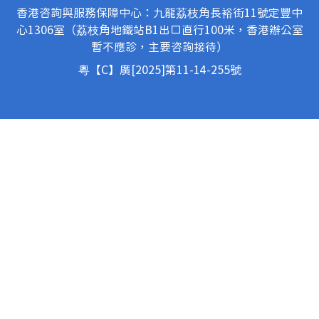
香港咨詢與服務保障中心：九龍荔枝角長裕街11號定豐中
心1306室（荔枝角地鐵站B1出口直行100米，香港辦公室
暫不應診，主要咨詢接待）
粵【C】廣[2025]第11-14-255號