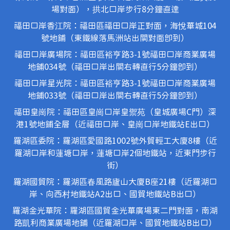
場對面），拱北口岸步行8分鐘直達
福田口岸香江院：福田區福田口岸正對面，海悅華城104
號地鋪（東鐵線落馬洲站出關對面即到）
福田口岸廣場院：福田區裕亨路3-1號福田口岸商業廣場
地鋪034號（福田口岸出關右轉直行5分鐘即到）
福田口岸星光院：福田區裕亨路3-1號福田口岸商業廣場
地鋪033號（福田口岸出關右轉直行5分鐘即到）
福田皇崗院：福田區皇崗口岸皇禦苑（皇城廣場C門）深
港1號地鋪全層（近福田口岸、皇崗口岸地鐵站E出口）
羅湖區委院：羅湖區愛國路1002號外貿輕工大廈8樓（近
羅湖口岸和蓮塘口岸，蓮塘口岸2個地鐵站，近東門步行
街）
羅湖國貿院：羅湖區春風路廬山大廈B座21樓（近羅湖口
岸、向西村地鐵站A2出口、國貿地鐵站B出口）
羅湖金光華院：羅湖區國貿金光華廣場東二門對面，南湖
路凱利商業廣場地鋪（近羅湖口岸、國貿地鐵站B出口）