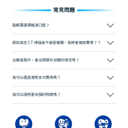
常見問題
點解要選擇維港口腔？
維港口腔踐行「醫道濟世」的大學校訓，各分院匯聚來自香港、內地的
博士碩士高資歷牙醫，十七年穩定開診。榮獲「2024香港企業領袖品
假如我在 CT 掃描後不接受報價，我將會被收費嗎？？
牌」、「2025香港企業領袖品牌」，是諾貝爾種植系統全球放心植牙中
心，香港新城電台與廣東衛視推薦品牌
不會！只要未開始實際服務之前，你不會被收取任何費用。
至今已服務超過三十個國家和地區的顧客，受到粵港澳大灣區及周邊城
市市民極高的口碑評價及信任推薦 珠海、深圳設有八大分院，香港亦設
治療過程中，會出現額外加價的情況嗎？
有咨詢及服務保障中心，有任何問題都可以隨時預約免費咨詢，讓人十
分放心
不會，治療前我們會詳細說明治療方案及對應的價錢，顧客同意並簽字
後，我們才會正式進行診療服務
我可以透過港幣支付費用嗎？
可以。維港口腔會按照當日匯率轉算收取費用，而匯率會及時告知客人
我可以隨時更改預約時間嗎？
可以，請盡早通過wechat或whatsapp聯絡我們，告知我們你原本預約
的時間及資料，並且重新預約的日期及時段