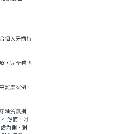
符合個人牙齒特
治療，完全看唔
嘅高難度案例，
對牙釉質無損
。 然而，咁
牙齒內側，對