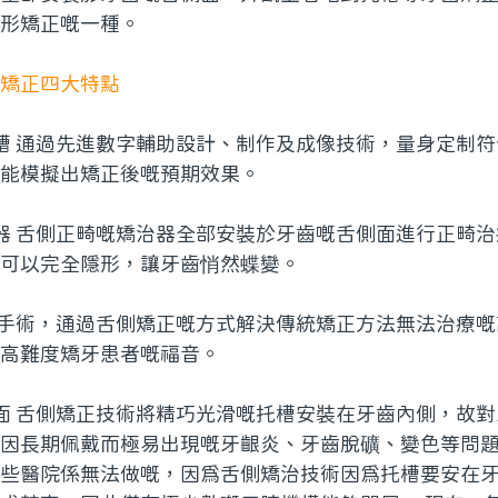
形矯正嘅一種。
矯正四大特點
槽 通過先進數字輔助設計、制作及成像技術，量身定制
能模擬出矯正後嘅預期效果。
器 舌側正畸嘅矯治器全部安裝於牙齒嘅舌側面進行正畸
可以完全隱形，讓牙齒悄然蝶變。
唔手術，通過舌側矯正嘅方式解決傳統矯正方法無法治療
高難度矯牙患者嘅福音。
面 舌側矯正技術將精巧光滑嘅托槽安裝在牙齒內側，故
因長期佩戴而極易出現嘅牙齦炎、牙齒脫礦、變色等問題
些醫院係無法做嘅，因為舌側矯治技術因為托槽要安在