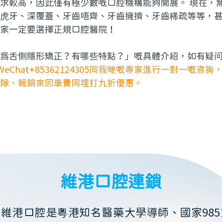
求較高，因此僅有極少數嘅口腔機構能夠開展。 現在，
虎牙、深覆蓋、牙齒唔齊、牙齒擁擠、牙齒稀疏等等，
家一定要選擇正規口腔醫院！
為舌側隱形矯正？有哪些特點？」嘅具體介紹，如有疑
p&WeChat+85362124305同我哋嘅專家進行一對一嘅咨
隊、報銷來回車費同埋打九折優惠。
維港口腔連鎖
維港口腔是粵港知名醫藥大學導師、國家985