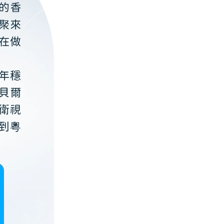
的香
聚來
在做
年穩
貝爾
衛視
到粵