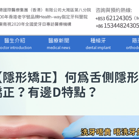
醫生介紹
醫療新聞
種植牙
箍
octor introduction
medical news
dental implant
orthodo
【
隱形矯正
】何為舌側隱形
矯正？有邊D特點？