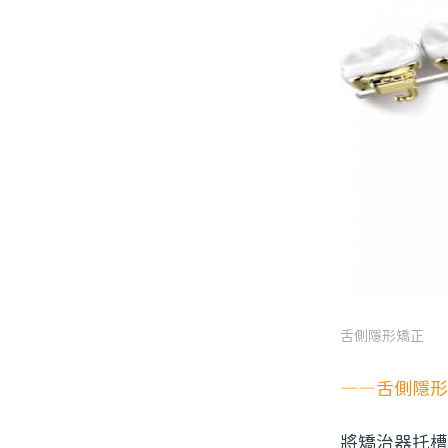
舌側隱形矯正
——舌側隱形
將矯治器托槽