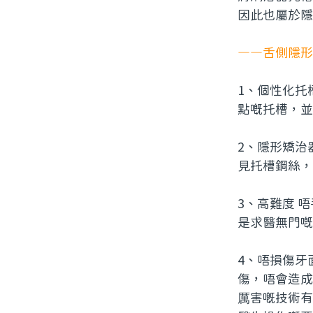
因此也屬於隱
——
舌側隱形
1、個性化托
點嘅托槽，並
2、隱形矯治
見托槽鋼絲，
3、高難度 
是求醫無門嘅
4、唔損傷牙
傷，唔會造成
厲害嘅技術有