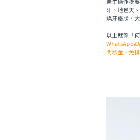
醫生操作嘅要
牙、地包天、
矯牙癥狀，大
以上就係「何
WhatsAp
問診金、免排