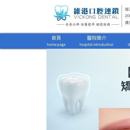
首頁
醫院簡介
home page
hospital introduction
d