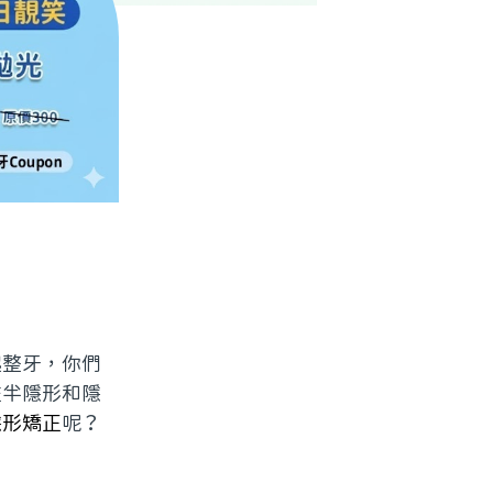
起整牙，你們
咗半隱形和隱
隱形矯正
呢？