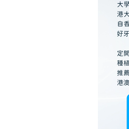
大
港
自
好
定
種
推
港