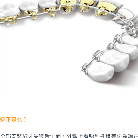
矯正是乜？
全部安裝於牙齒嘅舌側面，外觀上看唔到托槽等牙齒矯