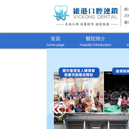
首頁
醫院簡介
home page
hospital introduction
d