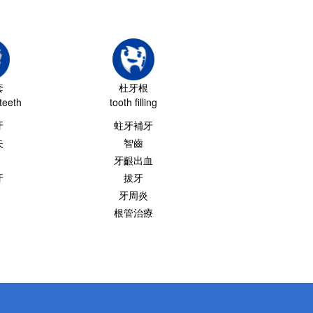
套
杜牙根
teeth
tooth filling
牙
蛀牙補牙
失
智齒
牙齦出血
牙
拔牙
牙周炎
根管治療