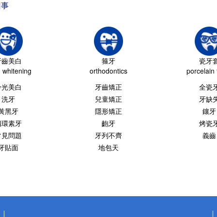
回事
牙齒美白
箍牙
瓷牙
h whitening
orthodontics
porcelain 
冷光美白
牙齒矯正
全瓷
洗牙
兒童矯正
牙缺
黃黑牙
隱形矯正
鑲牙
四環素牙
齙牙
烤瓷
常見問題
牙列不齊
義齒
牙貼面
地包天