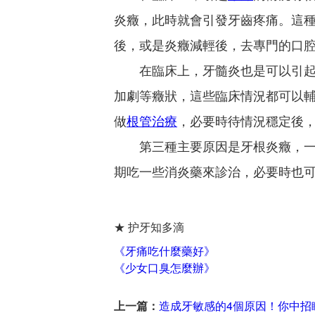
炎癥，此時就會引發牙齒疼痛。這
後，或是炎癥減輕後，去專門的口
在臨床上，牙髓炎也是可以引起牙
加劇等癥狀，這些臨床情況都可以
做
根管治療
，必要時待情況穩定後
第三種主要原因是牙根炎癥，一般
期吃一些消炎藥來診治，必要時也
★ 护牙知多滴
《牙痛吃什麼藥好》
《少女口臭怎麼辦》
上一篇：
造成牙敏感的4個原因！你中招