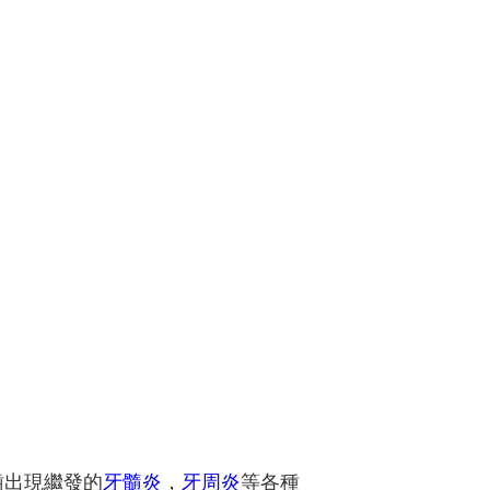
齒出現繼發的
牙髓炎
，
牙周炎
等各種