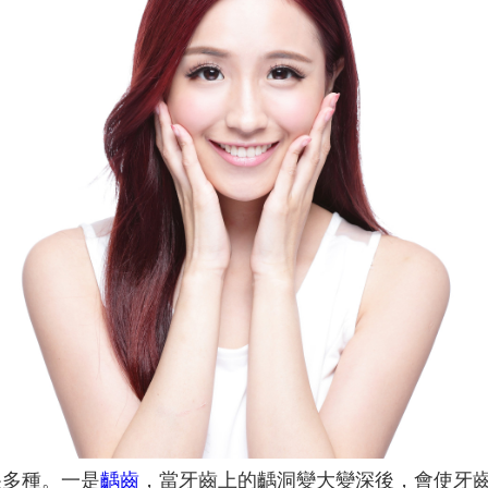
很多種。一是
齲齒
，當牙齒上的齲洞變大變深後，會使牙