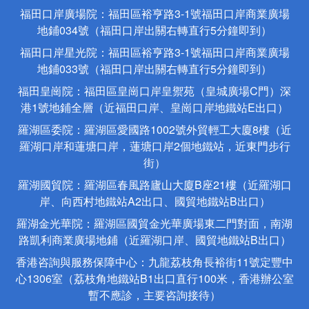
福田口岸廣場院：福田區裕亨路3-1號福田口岸商業廣場
地鋪034號（福田口岸出關右轉直行5分鐘即到）
福田口岸星光院：福田區裕亨路3-1號福田口岸商業廣場
地鋪033號（福田口岸出關右轉直行5分鐘即到）
福田皇崗院：福田區皇崗口岸皇禦苑（皇城廣場C門）深
港1號地鋪全層（近福田口岸、皇崗口岸地鐵站E出口）
羅湖區委院：羅湖區愛國路1002號外貿輕工大廈8樓（近
羅湖口岸和蓮塘口岸，蓮塘口岸2個地鐵站，近東門步行
街）
羅湖國貿院：羅湖區春風路廬山大廈B座21樓（近羅湖口
岸、向西村地鐵站A2出口、國貿地鐵站B出口）
羅湖金光華院：羅湖區國貿金光華廣場東二門對面，南湖
路凱利商業廣場地鋪（近羅湖口岸、國貿地鐵站B出口）
香港咨詢與服務保障中心：九龍荔枝角長裕街11號定豐中
心1306室（荔枝角地鐵站B1出口直行100米，香港辦公室
暫不應診，主要咨詢接待）