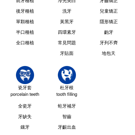
前牙種植
冷光美白
牙齒矯正
後牙種植
洗牙
兒童矯正
單顆種植
黃黑牙
隱形矯正
半口種植
四環素牙
齙牙
全口種植
常見問題
牙列不齊
牙貼面
地包天
瓷牙套
杜牙根
porcelain teeth
tooth filling
全瓷牙
蛀牙補牙
牙缺失
智齒
鑲牙
牙齦出血