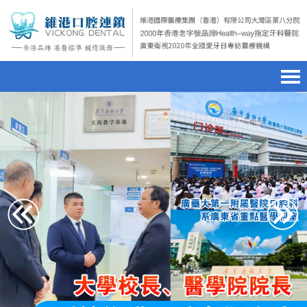
首頁
澳門電話預約
home page
醫院簡介
微信預約
hospital introduction
醫生介紹
WhatsApp預約
doctor introduction
醫療新聞
medical news
種植牙
dental implant
箍牙
orthodontics
收費標準
charge standard