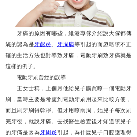
牙痛的原因有哪些，維港專傢介紹說大傢都傳
統的認為是
牙齦炎
、
牙周病
等引起的而忽略瞭不正
確的生活方法也對導致牙痛，電動牙刷致牙痛就是
這樣的例子。
電動牙刷曾經的誤導
王女士稱，上個月他給兒子購買瞭一個電動牙
刷，當時主要是考慮到電動牙刷用起來比較方便，
而且刷牙刷得幹凈。但才用瞭兩周，她兒子每次刷
完牙後，就說牙痛。去找醫生檢查後才知道瞭兒子
的牙痛是因為
牙周炎
引起，為什麼兒子口腔護理得