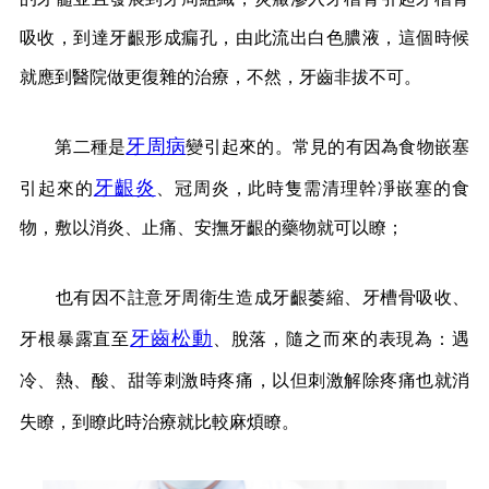
吸收，到達牙齦形成瘺孔，由此流出白色膿液，這個時候
就應到醫院做更復雜的治療，不然，牙齒非拔不可。
牙周病
第二種是
變引起來的。常見的有因為食物嵌塞
牙齦炎
引起來的
、冠周炎，此時隻需清理幹凈嵌塞的食
物，敷以消炎、止痛、安撫牙齦的藥物就可以瞭；
也有因不註意牙周衛生造成牙齦萎縮、牙槽骨吸收、
牙齒松動
牙根暴露直至
、脫落，隨之而來的表現為：遇
冷、熱、酸、甜等刺激時疼痛，以但刺激解除疼痛也就消
失瞭，到瞭此時治療就比較麻煩瞭。