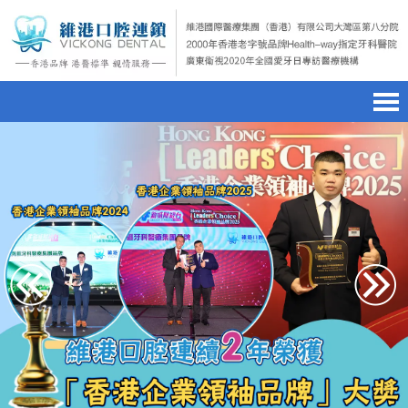
首頁
澳門電話預約
home page
醫院簡介
微信預約
hospital introduction
醫生介紹
WhatsApp預約
doctor introduction
醫療新聞
medical news
種植牙
dental implant
箍牙
orthodontics
收費標準
charge standard