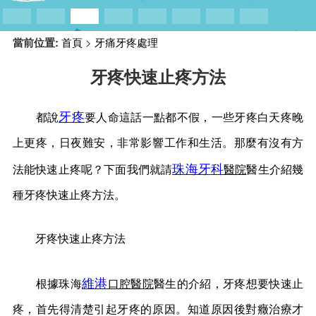
預約牙醫
contact us
當前位置:
首頁
>
牙痛牙疼處理
牙疼快速止疼方法
牙疼
都說
要人命這話一點都不假，一些牙疼白天疼晚
上更疼，日夜難安，非常影響工作和生活。那麼有沒有方
珠海牙科
法能快速止疼呢？下面我們就請
醫院
醫生介紹幾
種牙疼快速止疼方法。
牙疼快速止疼方法
維港
根據珠海
口腔醫院
醫生的介紹，牙疼想要快速止
疼，首先得清楚引起牙疼的原因。知道原因後對癥治療才