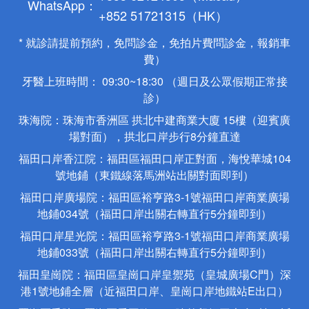
WhatsApp：
+852 51721315（HK）
* 就診請提前預約，免問診金，免拍片費問診金，報銷車
費）
牙醫上班時間： 09:30~18:30 （週日及公眾假期正常接
診）
珠海院：珠海市香洲區 拱北中建商業大廈 15樓（迎賓廣
場對面），拱北口岸步行8分鐘直達
福田口岸香江院：福田區福田口岸正對面，海悅華城104
號地鋪（東鐵線落馬洲站出關對面即到）
福田口岸廣場院：福田區裕亨路3-1號福田口岸商業廣場
地鋪034號（福田口岸出關右轉直行5分鐘即到）
福田口岸星光院：福田區裕亨路3-1號福田口岸商業廣場
地鋪033號（福田口岸出關右轉直行5分鐘即到）
福田皇崗院：福田區皇崗口岸皇禦苑（皇城廣場C門）深
港1號地鋪全層（近福田口岸、皇崗口岸地鐵站E出口）