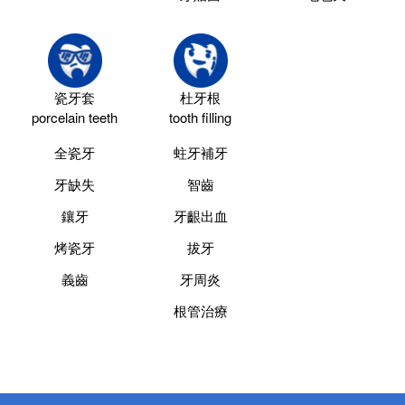
瓷牙套
杜牙根
porcelain teeth
tooth filling
全瓷牙
蛀牙補牙
牙缺失
智齒
鑲牙
牙齦出血
烤瓷牙
拔牙
義齒
牙周炎
根管治療