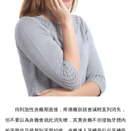
待到急性炎癥期過後，疼痛癥狀就會減輕直到消失，
但不要以為炎癥會就此消失瞭，其實炎癥不但侵蝕牙體內
的牙髓並且發展到牙周組織，炎癥滲入牙槽骨引起牙槽骨