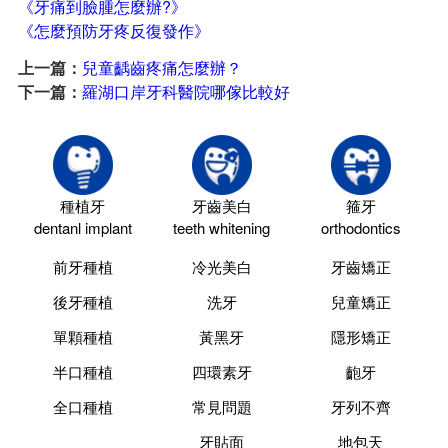
《牙痛到臉腫怎麼辦?》
《怎麼預防牙疼反復發作》
上一篇：
兒童齲齒疼痛怎麼辦？
下一篇：
羅湖口岸牙科醫院哪傢比較好
種植牙
牙齒美白
箍牙
dentanl implant
teeth whitening
orthodontics
前牙種植
冷光美白
牙齒矯正
後牙種植
洗牙
兒童矯正
單顆種植
黃黑牙
隱形矯正
半口種植
四環素牙
齙牙
全口種植
常見問題
牙列不齊
牙貼面
地包天