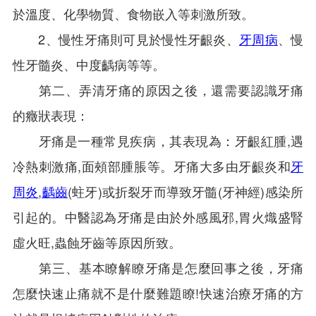
於溫度、化學物質、食物嵌入等刺激所致。
2、慢性牙痛則可見於慢性牙齦炎、
牙周病
、慢
性牙髓炎、中度齲病等等。
第二、弄清牙痛的原因之後，還需要認識牙痛
的癥狀表現：
牙痛是一種常見疾病，其表現為：牙齦紅腫,遇
冷熱刺激痛,面頰部腫脹等。牙痛大多由牙齦炎和
牙
周炎
,
齲齒
(蛀牙)或折裂牙而導致牙髓(牙神經)感染所
引起的。中醫認為牙痛是由於外感風邪,胃火熾盛腎
虛火旺,蟲蝕牙齒等原因所致。
第三、基本瞭解瞭牙痛是怎麼回事之後，牙痛
怎麼快速止痛就不是什麼難題瞭!快速治療牙痛的方