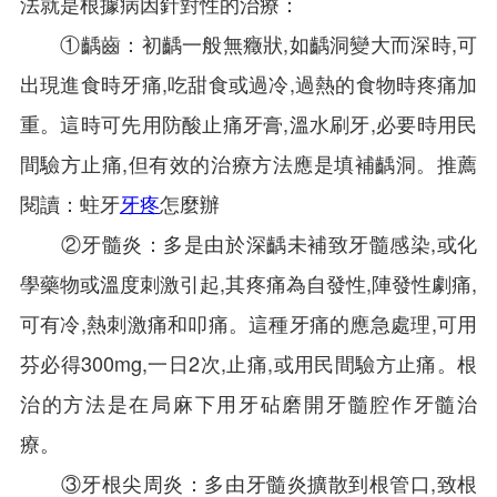
法就是根據病因針對性的治療：
①齲齒：初齲一般無癥狀,如齲洞變大而深時,可
出現進食時牙痛,吃甜食或過冷,過熱的食物時疼痛加
重。這時可先用防酸止痛牙膏,溫水刷牙,必要時用民
間驗方止痛,但有效的治療方法應是填補齲洞。推薦
閱讀：蛀牙
牙疼
怎麼辦
②牙髓炎：多是由於深齲未補致牙髓感染,或化
學藥物或溫度刺激引起,其疼痛為自發性,陣發性劇痛,
可有冷,熱刺激痛和叩痛。這種牙痛的應急處理,可用
芬必得300mg,一日2次,止痛,或用民間驗方止痛。根
治的方法是在局麻下用牙砧磨開牙髓腔作牙髓治
療。
③牙根尖周炎：多由牙髓炎擴散到根管口,致根