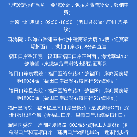
* 就診請提前預約，免問診金，免拍片費問診金，報銷車
費）
牙醫上班時間： 09:30~18:30 （週日及公眾假期正常接
診）
珠海院：珠海市香洲區 拱北中建商業大廈 15樓（迎賓廣
場對面），拱北口岸步行8分鐘直達
福田口岸香江院：福田區福田口岸正對面，海悅華城104
號地鋪（東鐵線落馬洲站出關對面即到）
福田口岸廣場院：福田區裕亨路3-1號福田口岸商業廣場
地鋪034號（福田口岸出關右轉直行5分鐘即到）
福田口岸星光院：福田區裕亨路3-1號福田口岸商業廣場
地鋪033號（福田口岸出關右轉直行5分鐘即到）
福田皇崗院：福田區皇崗口岸皇禦苑（皇城廣場C門）深
港1號地鋪全層（近福田口岸、皇崗口岸地鐵站E出口）
羅湖區委院：羅湖區愛國路1002號外貿輕工大廈8樓（近
羅湖口岸和蓮塘口岸，蓮塘口岸2個地鐵站，近東門步行