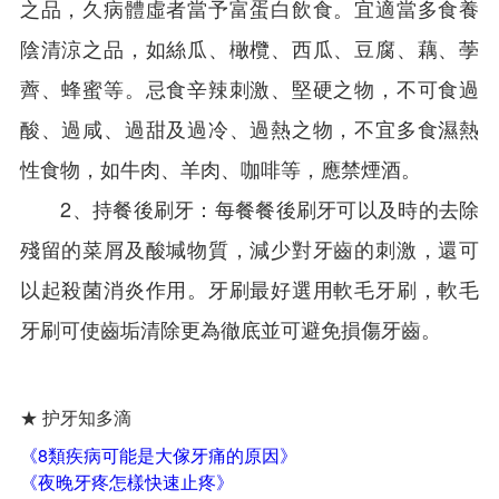
之品，久病體虛者當予富蛋白飲食。宜適當多食養
陰清涼之品，如絲瓜、橄欖、西瓜、豆腐、藕、荸
薺、蜂蜜等。忌食辛辣刺激、堅硬之物，不可食過
酸、過咸、過甜及過冷、過熱之物，不宜多食濕熱
性食物，如牛肉、羊肉、咖啡等，應禁煙酒。
2、持餐後刷牙：每餐餐後刷牙可以及時的去除
殘留的菜屑及酸堿物質，減少對牙齒的刺激，還可
以起殺菌消炎作用。牙刷最好選用軟毛牙刷，軟毛
牙刷可使齒垢清除更為徹底並可避免損傷牙齒。
★ 护牙知多滴
《8類疾病可能是大傢牙痛的原因》
《夜晚牙疼怎樣快速止疼》