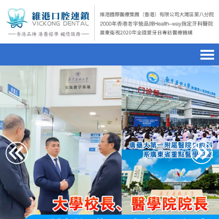
首頁
澳門電話預約
home page
醫院簡介
微信預約
hospital introduction
醫生介紹
WhatsApp預約
doctor introduction
醫療新聞
medical news
種植牙
dental implant
箍牙
orthodontics
收費標準
charge standard