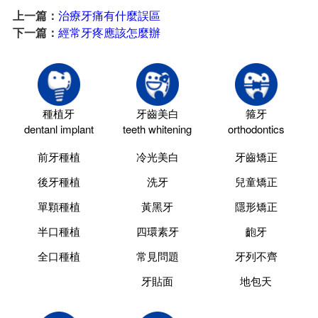
上一篇：
治療牙痛有什麼誤區
下一篇：
經常牙疼應該怎麼辦
種植牙
牙齒美白
箍牙
dentanl implant
teeth whitening
orthodontics
前牙種植
冷光美白
牙齒矯正
後牙種植
洗牙
兒童矯正
單顆種植
黃黑牙
隱形矯正
半口種植
四環素牙
齙牙
全口種植
常見問題
牙列不齊
牙貼面
地包天