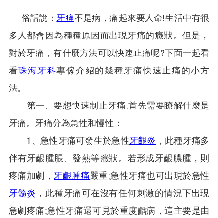
俗話說：
牙痛
不是病，痛起來要人命!生活中有很
多人都會因為種種原因而出現牙痛的癥狀。但是，
對於牙痛，有什麼方法可以快速止痛呢?下面一起看
看
珠海牙科
專傢介紹的幾種牙痛快速止痛的小方
法。
第一、要想快速制止牙痛,首先需要瞭解什麼是
牙痛。牙痛分為急性和慢性：
1、急性牙痛可發生於急性
牙齦炎
，此種牙痛多
伴有牙齦腫脹、發熱等癥狀。若形成牙齦膿腫，則
疼痛加劇，
牙齦腫痛
嚴重;急性牙痛也可出現於急性
牙髓炎
，此種牙痛可在沒有任何刺激的情況下出現
急劇疼痛;急性牙痛還可見於重度齲病，這主要是由