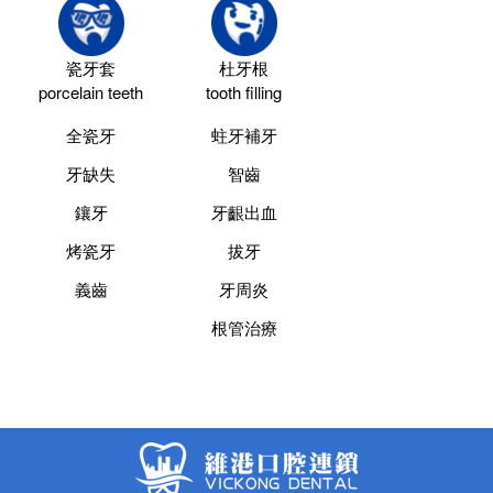
瓷牙套
杜牙根
porcelain teeth
tooth filling
全瓷牙
蛀牙補牙
牙缺失
智齒
鑲牙
牙齦出血
烤瓷牙
拔牙
義齒
牙周炎
根管治療