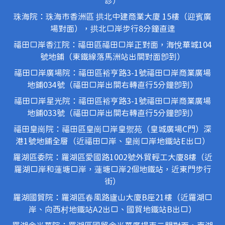
診）
珠海院：珠海市香洲區 拱北中建商業大廈 15樓（迎賓廣
場對面），拱北口岸步行8分鐘直達
福田口岸香江院：福田區福田口岸正對面，海悅華城104
號地鋪（東鐵線落馬洲站出關對面即到）
福田口岸廣場院：福田區裕亨路3-1號福田口岸商業廣場
地鋪034號（福田口岸出關右轉直行5分鐘即到）
福田口岸星光院：福田區裕亨路3-1號福田口岸商業廣場
地鋪033號（福田口岸出關右轉直行5分鐘即到）
福田皇崗院：福田區皇崗口岸皇禦苑（皇城廣場C門）深
港1號地鋪全層（近福田口岸、皇崗口岸地鐵站E出口）
羅湖區委院：羅湖區愛國路1002號外貿輕工大廈8樓（近
羅湖口岸和蓮塘口岸，蓮塘口岸2個地鐵站，近東門步行
街）
羅湖國貿院：羅湖區春風路廬山大廈B座21樓（近羅湖口
岸、向西村地鐵站A2出口、國貿地鐵站B出口）