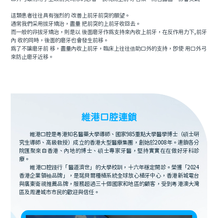
這類患者往往具有強烈的 改善上前牙前突的願望。
通常我們采用拔牙矯治，盡量 把前突的上前牙收回去。
而一般的非拔牙矯治，則是以 後面磨牙作爲支持來內收上前牙，在反作用力下,前牙
內 收的同時，後面的磨牙也會發生前移。
爲了不讓磨牙前 移，盡量內收上前牙，臨床上往往借助口外的支持，即使 用口外弓
來防止磨牙近移。
維港口腔連鎖
維港口腔是粵港知名醫藥大學導師、國家985重點大學醫學博士（碩士研
究生導師、高級教授）成立的香港大型醫療集團，創始於2008年。連鎖各分
院匯聚來自香港、內地的博士、碩士專家牙醫，堅持實實在在做好牙科診
療。
維港口腔踐行「醫道濟世」的大學校訓，十六年穩定開診。榮獲「2024
香港企業領袖品牌」，是諾貝爾種植系統全球放心植牙中心，香港新城電台
與廣東衛視推薦品牌，服務超過三十個國家和地區的顧客，受到粵港澳大灣
區及周邊城市市民的歡迎與信任。