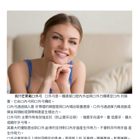
預約牙醫
contact us
爲什麽要戴口外弓
口外弓是一種連接口腔內外並將口外力傳導至口內 的裝
置，它由口內弓和口外弓構成。
口內弓通過插入磨 牙帶環的頰面管與口內矯治裝置連接，口外弓通過彈力橡皮圈或
彈簧與頭帽或頸帶相連産生矯治力。
口外弓的 主要作用有加強支抗（防止磨牙近移）、推磨牙向遠中、壓 低磨牙、擴大
或縮窄牙弓等。
其最大的優點是借助口外 顱骨的支持對口內牙齒産生作用力，不會對非作用牙齒 産
生作用力。
口外弓最常用于上颌前突畸形的患者，表現爲上前 牙唇傾，開唇露齒，影響美觀。