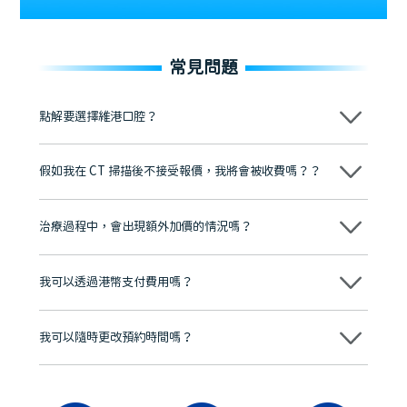
常見問題
點解要選擇維港口腔？
維港口腔踐行「醫道濟世」的大學校訓，各分院匯聚來自香港、內地的
博士碩士高資歷牙醫，十七年穩定開診。榮獲「2024香港企業領袖品
假如我在 CT 掃描後不接受報價，我將會被收費嗎？？
牌」、「2025香港企業領袖品牌」，是諾貝爾種植系統全球放心植牙中
心，香港新城電台與廣東衛視推薦品牌
不會！只要未開始實際服務之前，你不會被收取任何費用。
至今已服務超過三十個國家和地區的顧客，受到粵港澳大灣區及周邊城
市市民極高的口碑評價及信任推薦 珠海、深圳設有八大分院，香港亦設
治療過程中，會出現額外加價的情況嗎？
有咨詢及服務保障中心，有任何問題都可以隨時預約免費咨詢，讓人十
分放心
不會，治療前我們會詳細說明治療方案及對應的價錢，顧客同意並簽字
後，我們才會正式進行診療服務
我可以透過港幣支付費用嗎？
可以。維港口腔會按照當日匯率轉算收取費用，而匯率會及時告知客人
我可以隨時更改預約時間嗎？
可以，請盡早通過wechat或whatsapp聯絡我們，告知我們你原本預約
的時間及資料，並且重新預約的日期及時段