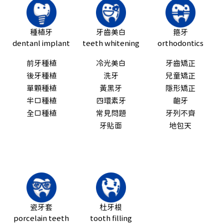
種植牙
牙齒美白
箍牙
dentanl implant
teeth whitening
orthodontics
前牙種植
冷光美白
牙齒矯正
後牙種植
洗牙
兒童矯正
單顆種植
黃黑牙
隱形矯正
半口種植
四環素牙
齙牙
全口種植
常見問題
牙列不齊
牙貼面
地包天
瓷牙套
杜牙根
porcelain teeth
tooth filling