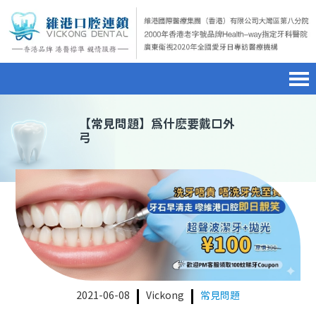
首頁
澳門電話預約
home page
【
常見問題
】爲什麽要戴口外
弓
醫院簡介
微信預約
hospital introduction
醫生介紹
WhatsApp預約
doctor introduction
醫療新聞
medical news
種植牙
dental implant
箍牙
orthodontics
2021-06-08
Vickong
常見問題
收費標準
charge standard