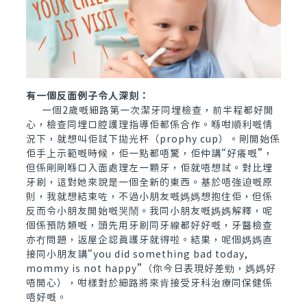
有一個反面例子令人深刻：
一個2歲嘅細路第一次潔牙同埋檢查，前半程都好開
心，檢查同埋口腔護理指導佢都係合作。喺咁順利嘅情
況下，就想叫佢試下拋光杯（prophy cup）。剛開始係
佢手上示範嘅時候，佢一點都唔驚，佢仲講“好癢嘅”，
但係剛剛喺口入面處理左一顆牙，佢就唔想試。對比埋
牙刷，這對她來說是一個全新的東西。基於唔強迫嘅原
則，我就想結束咗，不過小朋友嘅媽媽想抱住佢，但係
反而令小朋友開始嘅哭鬧。我同小朋友嘅媽媽解釋，呢
個係預防類嘅，頭先用牙刷同牙線都好好嘅，牙醫檢查
亦冇問題，返屋企認真護牙就得啦。結果，呢個媽媽直
接同小朋友講“you did something bad today,
mommy is not happy”（你今日表現好差勁，媽媽好
唔開心），咁樣對於細路將來肯接受牙科治療同保健係
唔好嘅。