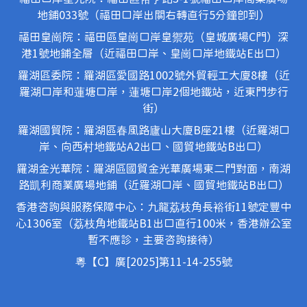
地鋪033號（福田口岸出關右轉直行5分鐘即到）
福田皇崗院：福田區皇崗口岸皇禦苑（皇城廣場C門）深
港1號地鋪全層（近福田口岸、皇崗口岸地鐵站E出口）
羅湖區委院：羅湖區愛國路1002號外貿輕工大廈8樓（近
羅湖口岸和蓮塘口岸，蓮塘口岸2個地鐵站，近東門步行
街）
羅湖國貿院：羅湖區春風路廬山大廈B座21樓（近羅湖口
岸、向西村地鐵站A2出口、國貿地鐵站B出口）
羅湖金光華院：羅湖區國貿金光華廣場東二門對面，南湖
路凱利商業廣場地鋪（近羅湖口岸、國貿地鐵站B出口）
香港咨詢與服務保障中心：九龍荔枝角長裕街11號定豐中
心1306室（荔枝角地鐵站B1出口直行100米，香港辦公室
暫不應診，主要咨詢接待）
粵【C】廣[2025]第11-14-255號