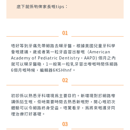
底下就係啲俾家長嘅tips：
01
唔好等到牙痛先帶細路去睇牙醫，根據美國兒童牙科學
會嘅建議。歲或者第一粒牙齒冒出黎嘅（American
Academy of Pediatric Dentistry，AAPD) 個月之內
就可以睇牙醫嘞，1一般第一粒乳牙冒出嚟嘅時間係細路
6個月嘅時候，編輯器6KSHhnf。
02
初診係以熟悉牙科環境為主要目的。新環境對於細路嚟
講係陌生嘅，佢哋需要時間去熟悉新嘅野，開心嘅初次
體驗可以令細路終身受益，唔驚看牙，為將來嘅護牙同
埋治療打好基礎。
03