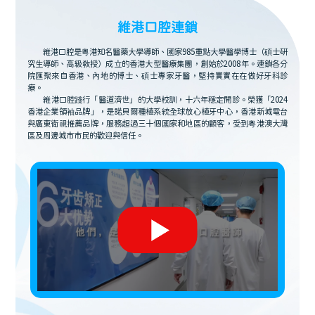
維港口腔連鎖
維港口腔是粵港知名醫藥大學導師、國家985重點大學醫學博士（碩士研
究生導師、高級教授）成立的香港大型醫療集團，創始於2008年。連鎖各分
院匯聚來自香港、內地的博士、碩士專家牙醫，堅持實實在在做好牙科診
療。
維港口腔踐行「醫道濟世」的大學校訓，十六年穩定開診。榮獲「2024
香港企業領袖品牌」，是諾貝爾種植系統全球放心植牙中心，香港新城電台
與廣東衛視推薦品牌，服務超過三十個國家和地區的顧客，受到粵港澳大灣
區及周邊城市市民的歡迎與信任。