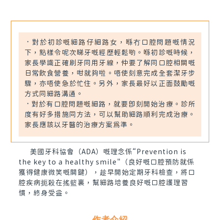
•
對於初診嘅細路仔細路女，喺冇口腔問題嘅情況
下，點樣令呢次睇牙嘅經歷輕鬆啲。喺初診嘅時候，
家長學識正確刷牙同用牙線，仲要了解同口腔相關嘅
日常飲食營養，咁就夠啦。唔使刻意完成全套潔牙步
驟，亦唔使急於忙住。另外，家長最好以正面鼓勵嘅
方式同細路溝通。
•
對於有口腔問題嘅細路，就要即刻開始治療。診所
度有好多措施同方法，可以幫助細路順利完成治療。
家長應該以牙醫的治療方案為準。
美國牙科協會（ADA）嘅理念係“Prevention is
the key to a healthy smile"（良好嘅口腔預防就係
獲得健康微笑嘅關鍵），趁早開始定期牙科檢查，將口
腔疾病扼殺在搖籃裏，幫細路培養良好嘅口腔護理習
慣，終身受益。
作者介紹