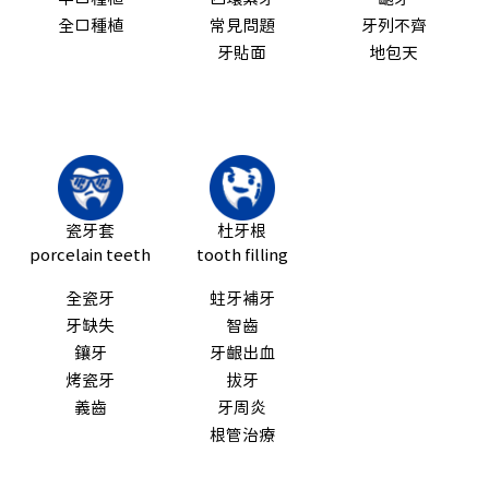
全口種植
常見問題
牙列不齊
牙貼面
地包天
瓷牙套
杜牙根
porcelain teeth
tooth filling
全瓷牙
蛀牙補牙
牙缺失
智齒
鑲牙
牙齦出血
烤瓷牙
拔牙
義齒
牙周炎
根管治療