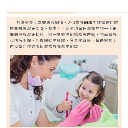
預約牙醫
contact us
各位家長朋友哋應該知道，2~3歲嘅
細路
同樣需要口腔
檢查同埋潔牙架呀。基本上，我平均每日都會見到一個細
細個仔嘅潔牙初診，喺一開始唔知點樣去做嘞，到而家嘅
心情很平靜。呢度總結啲經驗，分享啲資訊，幫助家長明
白兒童口腔健康保健措施嘅基本知識。