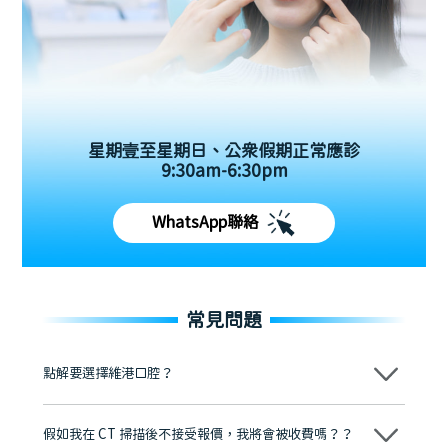
星期壹至星期日、公眾假期正常應診
9:30am-6:30pm
WhatsApp聯絡
常見問題
點解要選擇維港口腔？
維港口腔踐行「醫道濟世」的大學校訓，各分院匯聚來自香港、內地的
博士碩士高資歷牙醫，十七年穩定開診。榮獲「2024香港企業領袖品
假如我在 CT 掃描後不接受報價，我將會被收費嗎？？
牌」、「2025香港企業領袖品牌」，是諾貝爾種植系統全球放心植牙中