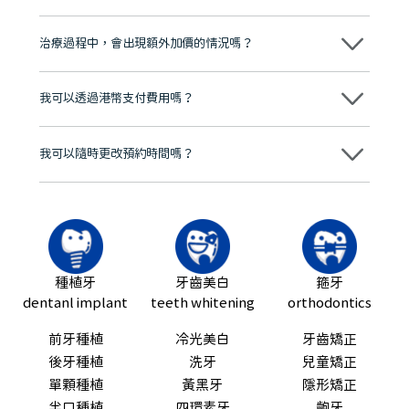
心，香港新城電台與廣東衛視推薦品牌
不會！只要未開始實際服務之前，你不會被收取任何費用。
至今已服務超過三十個國家和地區的顧客，受到粵港澳大灣區及周邊城
市市民極高的口碑評價及信任推薦 珠海、深圳設有八大分院，香港亦設
治療過程中，會出現額外加價的情況嗎？
有咨詢及服務保障中心，有任何問題都可以隨時預約免費咨詢，讓人十
分放心
不會，治療前我們會詳細說明治療方案及對應的價錢，顧客同意並簽字
後，我們才會正式進行診療服務
我可以透過港幣支付費用嗎？
可以。維港口腔會按照當日匯率轉算收取費用，而匯率會及時告知客人
我可以隨時更改預約時間嗎？
可以，請盡早通過wechat或whatsapp聯絡我們，告知我們你原本預約
的時間及資料，並且重新預約的日期及時段
種植牙
牙齒美白
箍牙
dentanl implant
teeth whitening
orthodontics
前牙種植
冷光美白
牙齒矯正
後牙種植
洗牙
兒童矯正
單顆種植
黃黑牙
隱形矯正
半口種植
四環素牙
齙牙