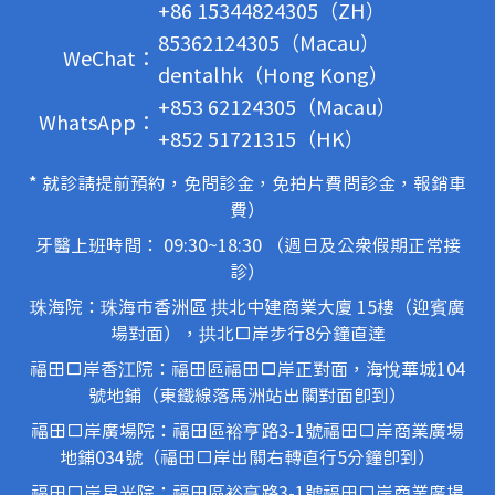
+86 15344824305（ZH）
85362124305（Macau）
WeChat：
dentalhk（Hong Kong）
+853 62124305（Macau）
WhatsApp：
+852 51721315（HK）
* 就診請提前預約，免問診金，免拍片費問診金，報銷車
費）
牙醫上班時間： 09:30~18:30 （週日及公眾假期正常接
診）
珠海院：珠海市香洲區 拱北中建商業大廈 15樓（迎賓廣
場對面），拱北口岸步行8分鐘直達
福田口岸香江院：福田區福田口岸正對面，海悅華城104
號地鋪（東鐵線落馬洲站出關對面即到）
福田口岸廣場院：福田區裕亨路3-1號福田口岸商業廣場
地鋪034號（福田口岸出關右轉直行5分鐘即到）
福田口岸星光院：福田區裕亨路3-1號福田口岸商業廣場