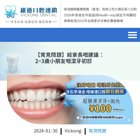
首頁
澳門電話預約
home page
【
常見問題
】給家長嘅建議：
2~3歲小朋友嘅潔牙初診
醫院簡介
微信預約
hospital introduction
醫生介紹
WhatsApp預約
doctor introduction
醫療新聞
medical news
種植牙
dental implant
箍牙
orthodontics
2024-01-30
Vickong
常見問題
收費標準
charge standard