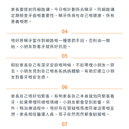
家長要提前同細路講，今日嘅計劃係去睇牙。同細路講
定期檢查牙齒嘅重要性，睇牙係為咗自己嘅健康，係有
意義嘅嘢。
04
唔好將睇牙當作對細路嘅一種懲罰手段。否則由一開
始，小朋友對看牙就係好抗拒。
05
假如家長自己有潔牙安排嘅時候，不如帶埋小朋友一齊
去。小朋友見到自己嘅爸爸媽媽體驗，有助於建立小朋
友對看牙嘅安全感。
06
家長自己唔好怕緊張。有啲家長自己本身就怕同緊張看
牙，如果帶埋同樣嘅情緒，小朋友都會受到影響。另
外，喺治療過程中，唔好存在質疑嘅態度同被迫害嘅妄
想，家長相信醫護人員，孩子自然而然都會馴服嘅。
07