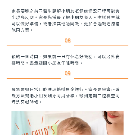
家長要喺之前同醫生講解小朋友嘅健康情況同埋可能會
出現嘅反應。家長先係最了解小朋友嘅人。咁樣醫生就
可以做好準備，或者揀其他唔同嘅、更加合適嘅治療措
施同方案。
08
預約一個時間。如果前一日冇休息好嘅話，可以另外安
排時間。盡量避開小朋友午睡時間。
09
最緊要嘅日常口腔護理係喺屋企進行。家長要學會正確
嘅方法幫助小朋友刷牙同用牙線，嚟到定期口腔檢查同
埋洗牙嘅時候。