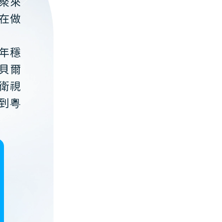
聚來
在做
年穩
貝爾
衛視
到粵