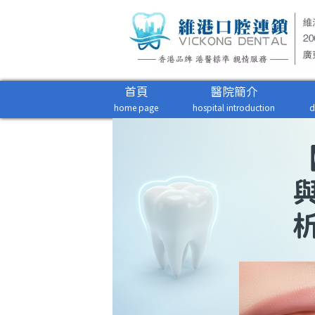
首頁
醫院簡介
home page
hospital introduction
d