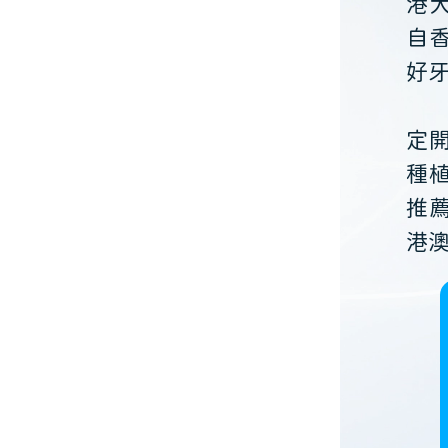
港
自
好
定
種
推
港