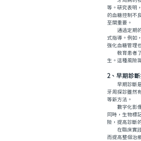
牙周病的發生
等。研究表明
的血糖控制不
至關重要。
通過定期的口
式指導。例如
強化血糖管理
教育患者了解
生。這種風險
2、早期診斷
早期診斷是預
牙周探診雖然
等新方法。
數字化影像技
同時，生物標
險，提高診斷
在臨床實踐中
而提高整個治