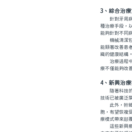
3、綜合治療
針對牙周病的
種治療手段，
能夠針對不同
機械清潔包括
能顯著改善患
織的健康結構
治療過程中應
療不僅能夠改
4、新興治療
隨著科技的不
技術已被廣泛
此外，幹細胞
胞，有望恢複
療模式帶來顛
這些新興療法