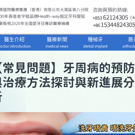
醫生介紹
醫療新聞
種植牙
箍
octor introduction
medical news
dental implant
orthodo
【
常見問題
】牙周病的預防
與治療方法探討與新進展分
析