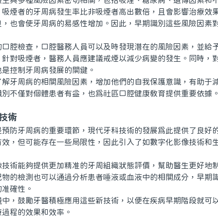
與多種風險因素密切相關，包括吸煙、糖尿病、遺傳因素和不
，吸煙者的牙周病發生率比非吸煙者高出數倍，且會影響治療效
良，也會使牙周病的易感性增加。因此，早期識別這些風險因素
腔檢查，口腔醫務人員可以及時發現潛在的風險因素，並給予
，針對吸煙者，醫務人員應建議戒煙以減少病變的發生。同時，
也是控制牙周病發展的關鍵。
牙周病的相關風險因素，增加他們的自我保護意識，有助于減
識別不僅對個體患者有益，也爲社區口腔健康教育提供重要依據
技術
防牙周病的重要環節，現代牙科技術的發展爲此提供了良好的
有效，但可能存在一些局限性，因此引入了如數字化影像技術和
術能夠提供更加精准的牙周組織狀態評價，幫助醫生更好地制
記物的檢測也可以通過分析患者唾液或血液中的相關成分，早期
的准確性。
，鼓勵牙醫積極應用這些新技術，以便在疾病早期階段就可以
療過程的效果和效率。