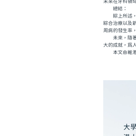
未來在牙科領
總結：
綜上所述，牙
綜合治療以及
周病的發生率
未來，隨著牙
大的成就，爲
本文由維港口
大