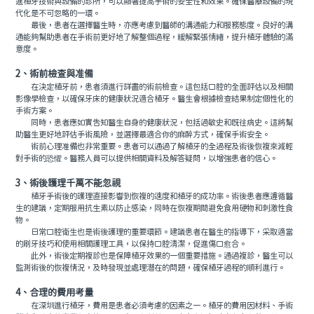
進植牙技術與設備的診所，可以顯著提高手術的安全性和效果。確保醫療設備的現
代化是不可忽略的一環。
最後，患者在選擇醫生時，亦應考慮到醫師的溝通能力和服務態度。良好的溝
通能夠幫助患者在手術前更好地了解整個過程，緩解緊張情緒，提升植牙體驗的滿
意度。
2、術前檢查與准備
在決定植牙前，患者須進行詳盡的術前檢查。這包括口腔的全面評估以及相關
影像學檢查，以確保牙床的健康狀況適合植牙。醫生會根據檢查結果制定個性化的
手術方案。
同時，患者應如實告知醫生自身的健康狀況，包括過敏史和既往病史。這將幫
助醫生更好地評估手術風險，並選擇最適合你的麻醉方式，確保手術安全。
術前心理准備也非常重要。患者可以通過了解植牙的全過程及術後恢複來減輕
對手術的恐懼。醫務人員可以提供相關資料及解答疑問，以增強患者的信心。
3、術後護理千萬不能忽視
植牙手術後的護理直接影響到恢複的速度和植牙的成功率。術後患者應遵循醫
生的建議，定期服用抗生素以防止感染，同時在恢複期間避免食用硬物和刺激性食
物。
日常口腔衛生也是術後護理的重要環節。建議患者在醫生的指導下，采取適當
的刷牙技巧和使用相關護理工具，以保持口腔清潔，促進傷口愈合。
此外，術後定期複診也是保障植牙效果的一個重要措施。通過複診，醫生可以
監測術後的恢複情況，及時發現並處理潛在的問題，確保植牙過程的順利進行。
4、合理的費用考量
在深圳進行植牙，費用是患者必須考慮的因素之一。植牙的費用因材料、手術