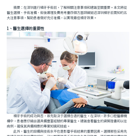
摘要：在深圳進行植牙手術前，了解相關注意事項和建議至關重要。本文將從
預約牙醫
contact us
醫生選擇、手術准備、術後護理及費用考量四個方面詳細闡述深圳植牙前需知的五
大注意事項，幫助患者做好充分准備，以實現最佳植牙效果。
1、醫生選擇的重要性
植牙手術的成功與否，首先取決于選擇合適的醫生。在深圳，許多口腔醫療機
構中，患者應仔細篩選具備豐富經驗的專業醫生。建議查看醫生的資質證書和以往
病例，確保其具備相應的專業知識和技能。
此外，醫生的設備與技術水平也是影響手術結果的重要因素。選擇那些采用先