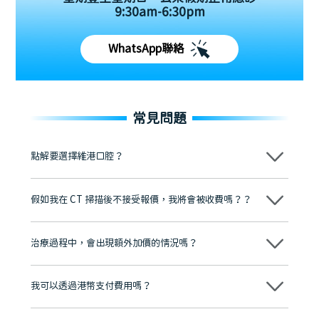
9:30am-6:30pm
WhatsApp聯絡
常見問題
點解要選擇維港口腔？
維港口腔踐行「醫道濟世」的大學校訓，各分院匯聚來自香港、內地的
博士碩士高資歷牙醫，十七年穩定開診。榮獲「2024香港企業領袖品
假如我在 CT 掃描後不接受報價，我將會被收費嗎？？
牌」、「2025香港企業領袖品牌」，是諾貝爾種植系統全球放心植牙中
心，香港新城電台與廣東衛視推薦品牌
不會！只要未開始實際服務之前，你不會被收取任何費用。
至今已服務超過三十個國家和地區的顧客，受到粵港澳大灣區及周邊城
市市民極高的口碑評價及信任推薦 珠海、深圳設有八大分院，香港亦設
治療過程中，會出現額外加價的情況嗎？
有咨詢及服務保障中心，有任何問題都可以隨時預約免費咨詢，讓人十
分放心
不會，治療前我們會詳細說明治療方案及對應的價錢，顧客同意並簽字
後，我們才會正式進行診療服務
我可以透過港幣支付費用嗎？
可以。維港口腔會按照當日匯率轉算收取費用，而匯率會及時告知客人