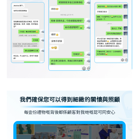
我們確保您可以得到細緻的關懷與照顧
每壹份禮物嘅背後都係顧客對我哋嘅認可同安心