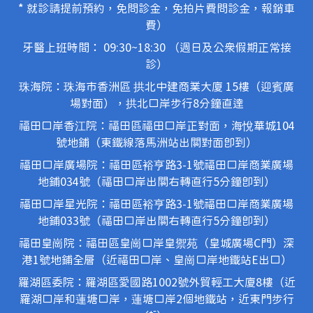
* 就診請提前預約，免問診金，免拍片費問診金，報銷車
費）
牙醫上班時間： 09:30~18:30 （週日及公眾假期正常接
診）
珠海院：珠海市香洲區 拱北中建商業大廈 15樓（迎賓廣
場對面），拱北口岸步行8分鐘直達
福田口岸香江院：福田區福田口岸正對面，海悅華城104
號地鋪（東鐵線落馬洲站出關對面即到）
福田口岸廣場院：福田區裕亨路3-1號福田口岸商業廣場
地鋪034號（福田口岸出關右轉直行5分鐘即到）
福田口岸星光院：福田區裕亨路3-1號福田口岸商業廣場
地鋪033號（福田口岸出關右轉直行5分鐘即到）
福田皇崗院：福田區皇崗口岸皇禦苑（皇城廣場C門）深
港1號地鋪全層（近福田口岸、皇崗口岸地鐵站E出口）
羅湖區委院：羅湖區愛國路1002號外貿輕工大廈8樓（近
羅湖口岸和蓮塘口岸，蓮塘口岸2個地鐵站，近東門步行