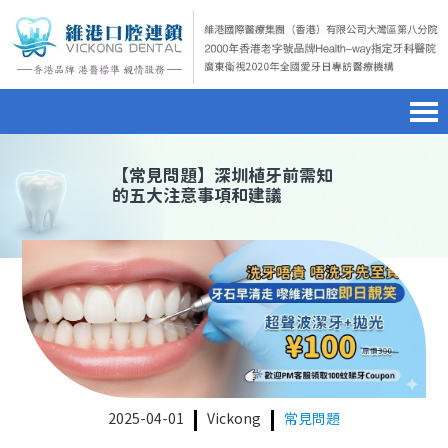
首頁
澳門電話預約
home page
【
常見問題
】深圳植牙前需知
的五大注意事項和建議
醫院簡介
微信預約
hospital introduction
醫生介紹
WhatsApp預約
doctor introduction
醫療新聞
medical news
種植牙
dental implant
箍牙
orthodontics
2025-04-01
Vickong
常見問題
收費標準
charge standard