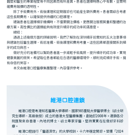
難度和醫生的專業程度等不同因素而有所差異。患者在選擇時應心中有數，並需明
確費用報價的透明性。
除了手術費用外，術後護理和定期複診也可能産生額外費用。患者需綜合考慮
這些長期費用，以確保提供持續的口腔護理。
建議患者在選擇植牙機構時，不僅要關注價格，更應關注服務質量和整體的治
療方案。高性價比的選擇能夠有效提升植牙的成功率和滿意度。
總結：
通過上述幾個方面的詳細說明，我們了解到在深圳植牙前需知的五大注意事項
與建議包括醫生選擇、術前准備、術後護理和費用考量。這些因素都直接關系到植
牙的成功與否。
做好充分的准備可以幫助患者進一步減輕手術風險，提升植牙的成功率，實現
健康美麗的微笑。希望每位患者都能在合適的醫療環境中，順利完成植牙手術，擁
有自信的笑容。
本文由維港口腔醫療集團整理，內容僅供參考。
維港口腔連鎖
維港口腔是粵港知名醫藥大學導師、國家985重點大學醫學博士（碩士研
究生導師、高級教授）成立的香港大型醫療集團，創始於2008年。連鎖各分
院匯聚來自香港、內地的博士、碩士專家牙醫，堅持實實在在做好牙科診
療。
維港口腔踐行「醫道濟世」的大學校訓，十六年穩定開診。榮獲「2024