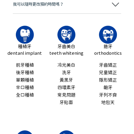
我可以隨時更改預約時間嗎？
可以，請盡早通過wechat或whatsapp聯絡我們，告知我們你原本預約
的時間及資料，並且重新預約的日期及時段
種植牙
牙齒美白
箍牙
dentanl implant
teeth whitening
orthodontics
前牙種植
冷光美白
牙齒矯正
後牙種植
洗牙
兒童矯正
單顆種植
黃黑牙
隱形矯正
半口種植
四環素牙
齙牙
全口種植
常見問題
牙列不齊
牙貼面
地包天