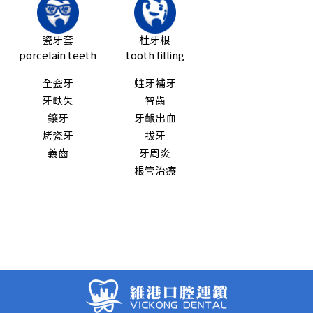
瓷牙套
杜牙根
porcelain teeth
tooth filling
全瓷牙
蛀牙補牙
牙缺失
智齒
鑲牙
牙齦出血
烤瓷牙
拔牙
義齒
牙周炎
根管治療