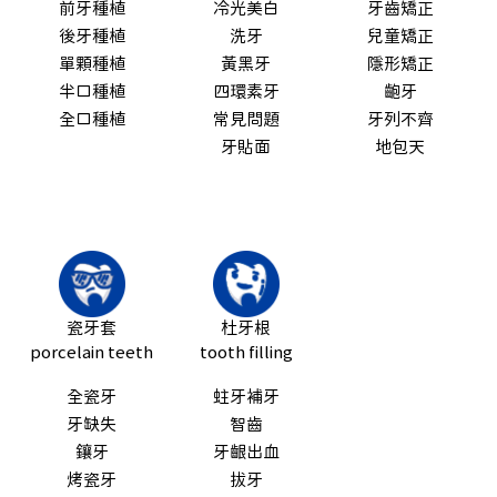
前牙種植
冷光美白
牙齒矯正
後牙種植
洗牙
兒童矯正
單顆種植
黃黑牙
隱形矯正
半口種植
四環素牙
齙牙
全口種植
常見問題
牙列不齊
牙貼面
地包天
瓷牙套
杜牙根
porcelain teeth
tooth filling
全瓷牙
蛀牙補牙
牙缺失
智齒
鑲牙
牙齦出血
烤瓷牙
拔牙