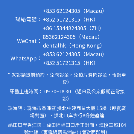
+853 62124305（Macau）
聯絡電話：
+852 51721315（HK）
+86 15344824305（ZH）
85362124305（Macau）
WeChat：
dentalhk（Hong Kong）
+853 62124305（Macau）
WhatsApp：
+852 51721315（HK）
* 就診請提前預約，免問診金，免拍片費問診金，報銷車
費）
牙醫上班時間： 09:30~18:30 （週日及公眾假期正常接
診）
珠海院：珠海市香洲區 拱北中建商業大廈 15樓（迎賓廣
場對面），拱北口岸步行8分鐘直達
福田口岸香江院：福田區福田口岸正對面，海悅華城104
號地鋪（東鐵線落馬洲站出關對面即到）