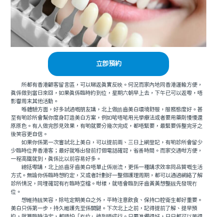
立即預約
所都有香港顧客留言區，可以睇返真實反映。何況而家內地同香港運輸方便，
真係做到當日來回，如果真係臨時約到位，星期六朝早上去，下午已可以返嚟，唔
影響周末其他活動。
喺體驗方面，好多試過嘅朋友講，北上做皓齒美白環境舒服，服務態度好。甚
至有啲診所會幫你度身訂造美白方案，例如啱唔啱用光學療法或者要用藥劑慢慢還
原原色。有人做完即見效果，有啲就要分幾次完成，都唔緊要，最緊要係整完牙之
後笑容更自信。
如果你係第一次嘗試北上美白，可以提前兩、三日上網登記，有啲診所會留少
少臨時位畀香港客；最好就喺出發前打個電話確認，省番時間。而家交通咁方便，
一程高鐵就到，真係比以前容易好多。
總括嚟講，北上皓齒牙齒美白唔單止係潮流，更係一種講求效率同品質嘅生活
方式。無論你係臨時想約定，又或者計劃好一整個護理周期，都可以通過網絡了解
診所情況，同埋確認有冇臨時空檔。咁樣，就唔會臨到牙齒黃黃想整靓先發現冇
位。
想維持靓笑容，除咗定期美白之外，平時注意飲食、保持口腔衛生都好重要。
美白只係第一步，持久維護先至係關鍵。下次北上之前，記得提前了解、提早預
約，就算臨時決定，都唔怕「冇位」搞到唔成行。只要准備得好，日日都可以笑得