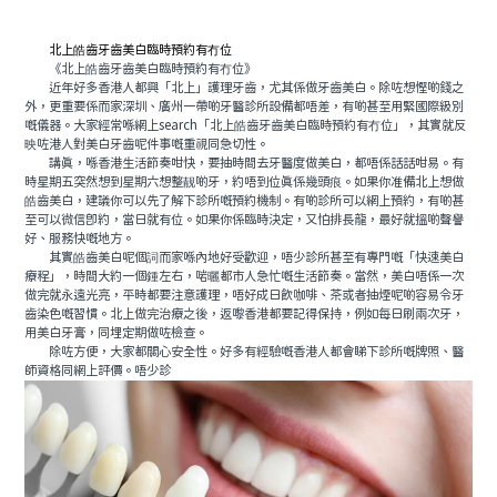
預約牙醫
contact us
北上皓齒牙齒美白臨時預約有冇位
《北上皓齒牙齒美白臨時預約有冇位》
近年好多香港人都興「北上」護理牙齒，尤其係做牙齒美白。除咗想慳啲錢之
外，更重要係而家深圳、廣州一帶啲牙醫診所設備都唔差，有啲甚至用緊國際級別
嘅儀器。大家經常喺網上search「北上皓齒牙齒美白臨時預約有冇位」，其實就反
映咗港人對美白牙齒呢件事嘅重視同急切性。
講真，喺香港生活節奏咁快，要抽時間去牙醫度做美白，都唔係話話咁易。有
時星期五突然想到星期六想整靓啲牙，約唔到位真係幾頭痕。如果你准備北上想做
皓齒美白，建議你可以先了解下診所嘅預約機制。有啲診所可以網上預約，有啲甚
至可以微信即約，當日就有位。如果你係臨時決定，又怕排長龍，最好就搵啲聲譽
好、服務快嘅地方。
其實皓齒美白呢個詞而家喺內地好受歡迎，唔少診所甚至有專門嘅「快速美白
療程」，時間大約一個鍾左右，啱曬都市人急忙嘅生活節奏。當然，美白唔係一次
做完就永遠光亮，平時都要注意護理，唔好成日飲咖啡、茶或者抽煙呢啲容易令牙
齒染色嘅習慣。北上做完治療之後，返嚟香港都要記得保持，例如每日刷兩次牙，
用美白牙膏，同埋定期做咗檢查。
除咗方便，大家都關心安全性。好多有經驗嘅香港人都會睇下診所嘅牌照、醫
師資格同網上評價。唔少診