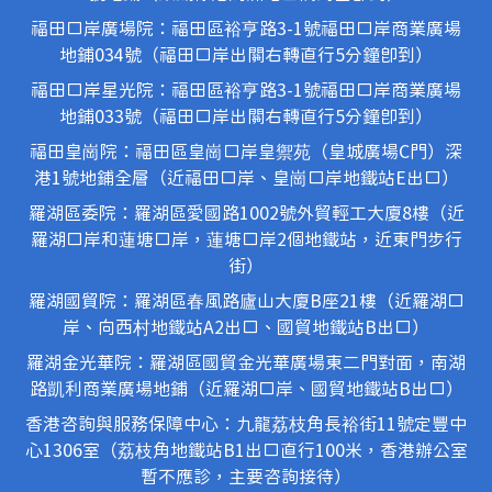
福田口岸廣場院：福田區裕亨路3-1號福田口岸商業廣場
地鋪034號（福田口岸出關右轉直行5分鐘即到）
福田口岸星光院：福田區裕亨路3-1號福田口岸商業廣場
地鋪033號（福田口岸出關右轉直行5分鐘即到）
福田皇崗院：福田區皇崗口岸皇禦苑（皇城廣場C門）深
港1號地鋪全層（近福田口岸、皇崗口岸地鐵站E出口）
羅湖區委院：羅湖區愛國路1002號外貿輕工大廈8樓（近
羅湖口岸和蓮塘口岸，蓮塘口岸2個地鐵站，近東門步行
街）
羅湖國貿院：羅湖區春風路廬山大廈B座21樓（近羅湖口
岸、向西村地鐵站A2出口、國貿地鐵站B出口）
羅湖金光華院：羅湖區國貿金光華廣場東二門對面，南湖
路凱利商業廣場地鋪（近羅湖口岸、國貿地鐵站B出口）
香港咨詢與服務保障中心：九龍荔枝角長裕街11號定豐中
心1306室（荔枝角地鐵站B1出口直行100米，香港辦公室
暫不應診，主要咨詢接待）