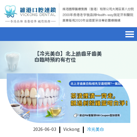
首頁
澳門電話預約
home page
【
冷光美白
】北上皓齒牙齒美
白臨時預約有冇位
醫院簡介
微信預約
hospital introduction
醫生介紹
WhatsApp預約
doctor introduction
醫療新聞
medical news
種植牙
dental implant
箍牙
orthodontics
2026-06-03
Vickong
冷光美白
收費標準
charge standard