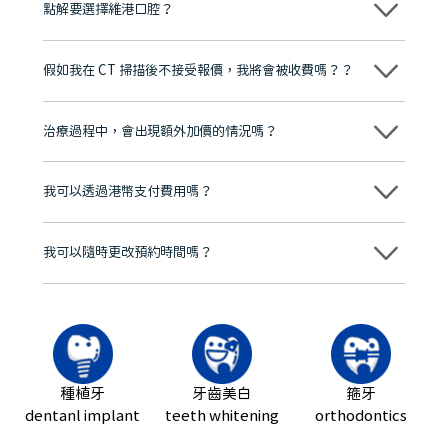
點解要選擇維港口腔？
維港口腔踐行「醫道濟世」的大學校訓，各分院匯聚來自香港、內地的
博士碩士高資歷牙醫，十七年穩定開診。榮獲「2024香港企業領袖品
假如我在 CT 掃描後不接受報價，我將會被收費嗎？？
牌」、「2025香港企業領袖品牌」，是諾貝爾種植系統全球放心植牙中
心，香港新城電台與廣東衛視推薦品牌
不會！只要未開始實際服務之前，你不會被收取任何費用。
至今已服務超過三十個國家和地區的顧客，受到粵港澳大灣區及周邊城
市市民極高的口碑評價及信任推薦 珠海、深圳設有八大分院，香港亦設
治療過程中，會出現額外加價的情況嗎？
有咨詢及服務保障中心，有任何問題都可以隨時預約免費咨詢，讓人十
分放心
不會，治療前我們會詳細說明治療方案及對應的價錢，顧客同意並簽字
後，我們才會正式進行診療服務
我可以透過港幣支付費用嗎？
可以。維港口腔會按照當日匯率轉算收取費用，而匯率會及時告知客人
我可以隨時更改預約時間嗎？
可以，請盡早通過wechat或whatsapp聯絡我們，告知我們你原本預約
的時間及資料，並且重新預約的日期及時段
種植牙
牙齒美白
箍牙
dentanl implant
teeth whitening
orthodontics