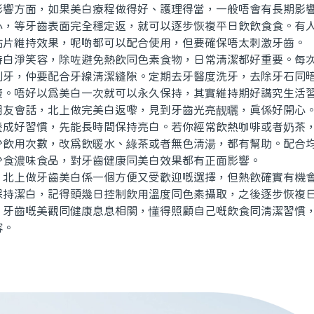
方面，如果美白療程做得好、護理得當，一般唔會有長期影響
心，等牙齒表面完全穩定返，就可以逐步恢複平日飲飲食食。有
貼片維持效果，呢啲都可以配合使用，但要確保唔太刺激牙齒。
淨笑容，除咗避免熱飲同色素食物，日常清潔都好重要。每次
刷牙，仲要配合牙線清潔縫隙。定期去牙醫度洗牙，去除牙石同
康。唔好以爲美白一次就可以永久保持，其實維持期好講究生活
會話，北上做完美白返嚟，見到牙齒光亮靓曬，真係好開心。
養成好習慣，先能長時間保持亮白。若你經常飲熱咖啡或者奶茶
少飲用次數，改爲飲暖水、綠茶或者無色清湯，都有幫助。配合
少食濃味食品，對牙齒健康同美白效果都有正面影響。
上做牙齒美白係一個方便又受歡迎嘅選擇，但熱飲確實有機會
保持潔白，記得頭幾日控制飲用溫度同色素攝取，之後逐步恢複
。牙齒嘅美觀同健康息息相關，懂得照顧自己嘅飲食同清潔習慣
容。