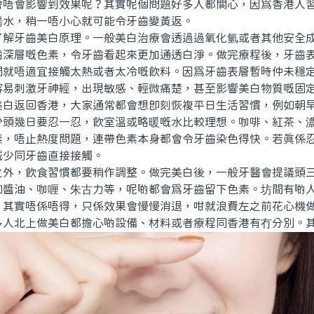
會唔會影響到效果呢？其實呢個問題好多人都關心，因爲香港人
湯水，稍一唔小心就可能令牙齒變黃返。
牙齒美白原理。一般美白治療會透過過氧化氫或者其他安全成
齒深層嘅色素，令牙齒看起來更加通透白淨。做完療程後，牙齒
間就唔適宜接觸太熱或者太冷嘅飲料。因爲牙齒表層暫時仲未穩
容易刺激牙神經，出現敏感、輕微痛楚，甚至影響美白物質嘅固
返回香港，大家通常都會想即刻恢複平日生活習慣，例如朝早
少頭幾日要忍一忍，飲室溫或略暖嘅水比較理想。咖啡、紅茶、
素，唔止熱度問題，連帶色素本身都會令牙齒染色得快。若真係
減少同牙齒直接接觸。
，飲食習慣都要稍作調整。做完美白後，一般牙醫會提議頭三
如醬油、咖喱、朱古力等，呢啲都會爲牙齒留下色素。坊間有啲
，其實唔係唔得，只係效果會慢慢消退，咁就浪費左之前花心機
北上做美白都擔心啲設備、材料或者療程同香港有冇分別。其