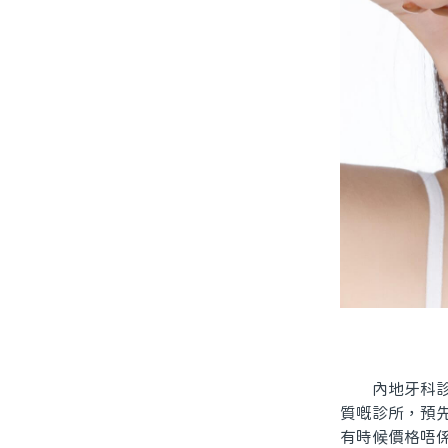
內地牙科診所
質嘅診所，預
有時候價格唔