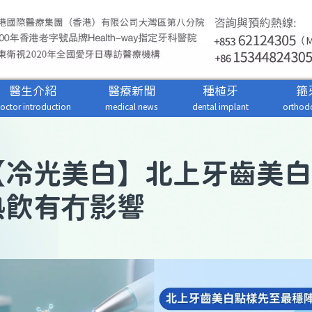
醫生介紹
醫療新聞
種植牙
箍
octor introduction
medical news
dental implant
orthodo
【
冷光美白
】北上牙齒美白
熱飲有冇影響