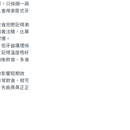
。只係頭一兩
人會用家居式牙
食完嘢記得漱
暗黃沈積，比單
習慣。
但牙齒護理係
，記得溫度唔好
均衡飲食，多食
影響短期效
日常飲食，就可
，先能真真正正