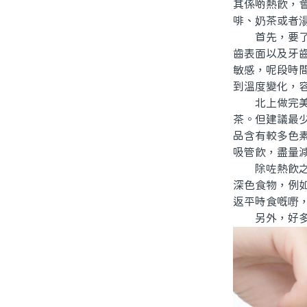
其係啲熱飲，
啡、奶茶或者
首先，要了解
齒表面以及牙
敏感，呢段時
到溫度變化，
北上做完美白
茶。但建議最
品含有較多色
吸管飲，盡量
除咗熱飲之外
深色食物，例
返平時食嘅嘢
另外，好多人