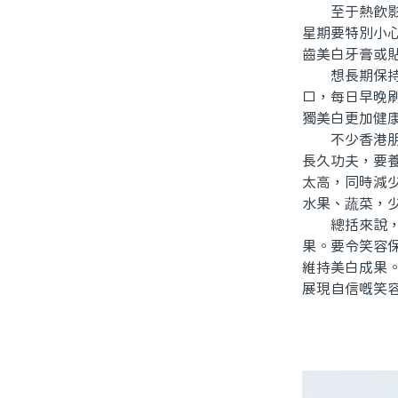
至于熱飲影響
星期要特別小
齒美白牙膏或
想長期保持白
口，每日早晚
獨美白更加健
不少香港朋友
長久功夫，要
太高，同時減
水果、蔬菜，
總括來說，北
果。要令笑容
維持美白成果
展現自信嘅笑