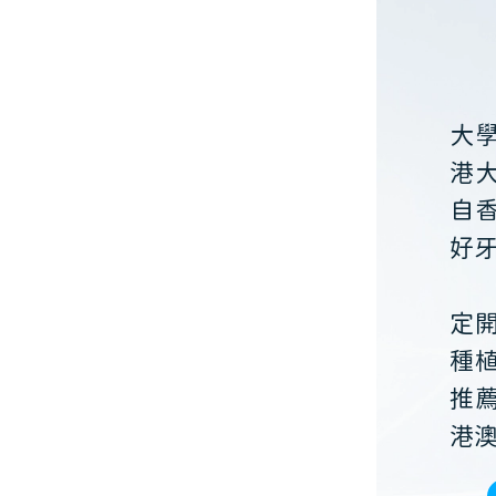
大
港
自
好
定
種
推
港