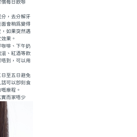
習慣每日飲咖
分，去分解牙
表面會稍爲變得
定，如果突然遇
定效果。
咖啡、下午奶
濃湯、紅酒等飲
忍唔到，可以用
日至五日避免
人話可以即刻食
做嘅療程。
實而家唔少