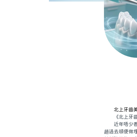
北上牙齒
《北上牙齒
近年唔少香港
趟過去順便做