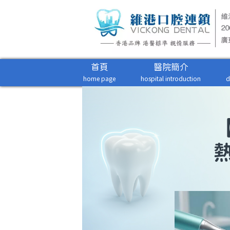
首頁
醫院簡介
home page
hospital introduction
d