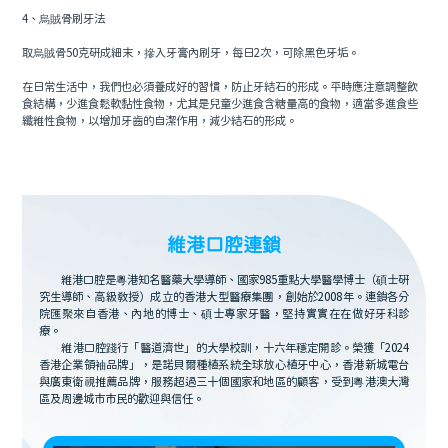
4、烏賊骨刷牙法
取烏賊骨50克研成細末，摻入牙膏內刷牙，每日2次，可除黑色牙垢。
在日常生活中，我們也必須養成好的習慣，防止牙結石的形成。平時應注意調整飲
食結構，少進食鬆軟黏性食物，尤其是兒童少進食含糖量高的食物，適當多進食些
纖維性食物，以增加牙齒的自潔作用，減少結石的形成。
維港口腔連鎖
維港口腔是粵港知名醫藥大學導師、國家985重點大學醫學博士（碩士研
究生導師、高級教授）成立的香港大型醫療集團，創始於2008年。連鎖各分
院匯聚來自香港、內地的博士、碩士專家牙醫，堅持實實在在做好牙科診
療。
維港口腔踐行「醫道濟世」的大學校訓，十六年穩定開診。榮獲「2024
香港企業領袖品牌」，是諾貝爾種植系統全球放心植牙中心，香港新城電台
與廣東衛視推薦品牌，服務超過三十個國家和地區的顧客，受到粵港澳大灣
區及周邊城市市民的歡迎與信任。