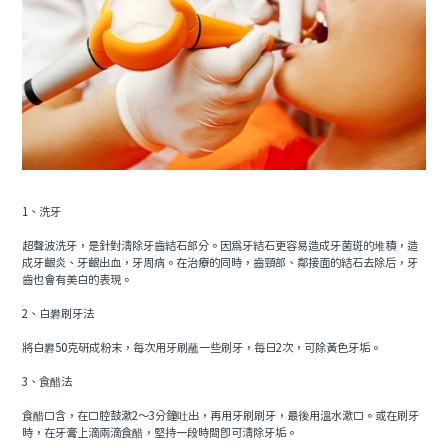
1、洗牙
超聲波洗牙，是針對清除牙齒結石部分。因為牙結石更容易造成牙菌斑的堆積，造
成牙齦炎、牙齦出血，牙周病。在治療的同時，齒頸部、鄰接面的結石去除后，牙
齒也會有美白的表現。
2、白礬刷牙法
將白礬50克研成粉末，每次用牙刷蘸一些刷牙，每日2次，可除黃色牙垢。
3、食醋法
食醋口含，在口腔鼓漱2～3分鐘吐出，再用牙刷刷牙，最後用溫水漱口。或在刷牙
時，在牙膏上滴兩滴食醋，堅持一段時間即可清除牙垢。