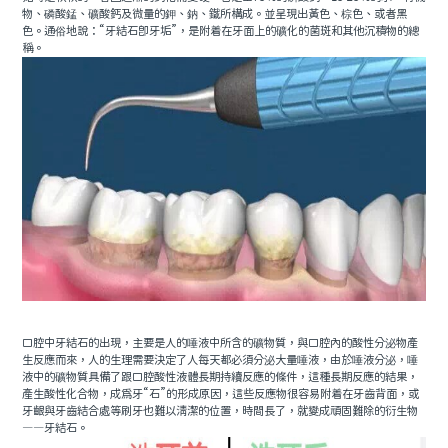
物、磷酸錳、礦酸鈣及微量的鉀、鈉、鐵所構成。並呈現出黃色、棕色、或者黑
色。通俗地說：“牙結石即牙垢”，是附着在牙面上的礦化的菌斑和其他沉積物的總
稱。
口腔中牙結石的出現，主要是人的唾液中所含的礦物質，與口腔內的酸性分泌物產
生反應而來，人的生理需要決定了人每天都必須分泌大量唾液，由於唾液分泌，唾
液中的礦物質具備了跟口腔酸性液體長期持續反應的條件，這種長期反應的結果，
產生酸性化合物，成為牙“石”的形成原因，這些反應物很容易附着在牙齒背面，或
牙齦與牙齒結合處等刷牙也難以清潔的位置，時間長了，就變成頑固難除的衍生物
——牙結石。