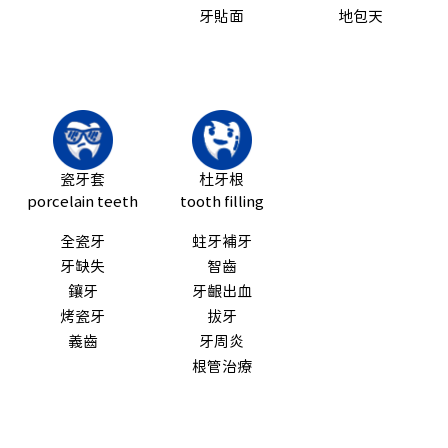
牙貼面
地包天
瓷牙套
杜牙根
porcelain teeth
tooth filling
全瓷牙
蛀牙補牙
牙缺失
智齒
鑲牙
牙齦出血
烤瓷牙
拔牙
義齒
牙周炎
根管治療