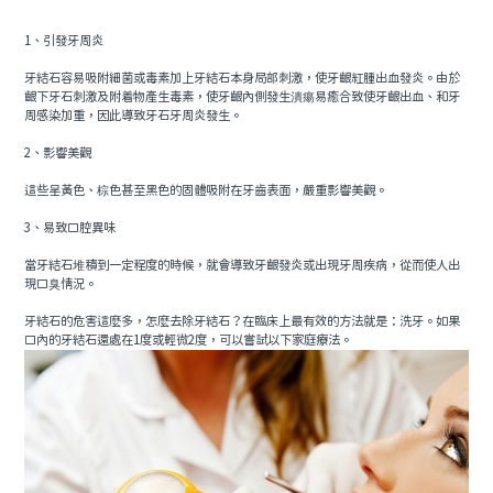
1、引發牙周炎
牙結石容易吸附細菌或毒素加上牙結石本身局部刺激，使牙齦紅腫出血發炎。由於
齦下牙石刺激及附着物產生毒素，使牙齦內側發生潰瘍易癒合致使牙齦出血、和牙
周感染加重，因此導致牙石牙周炎發生。
2、影響美觀
這些呈黃色、棕色甚至黑色的固體吸附在牙齒表面，嚴重影響美觀。
3、易致口腔異味
當牙結石堆積到一定程度的時候，就會導致牙齦發炎或出現牙周疾病，從而使人出
現口臭情況。
牙結石的危害這麼多，怎麼去除牙結石？在臨床上最有效的方法就是：洗牙。如果
口內的牙結石還處在1度或輕微2度，可以嘗試以下家庭療法。