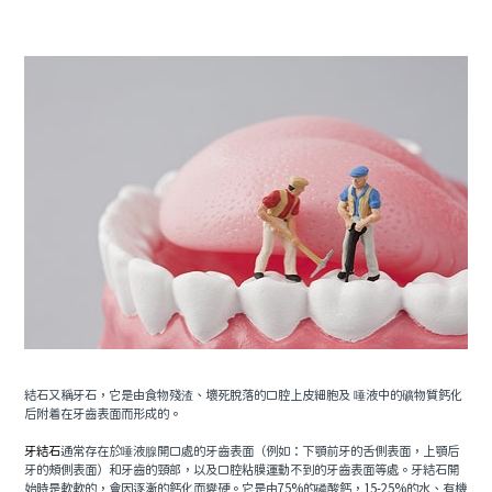
預約牙醫
contact us
結石又稱牙石，它是由食物殘渣、壞死脫落的口腔上皮細胞及 唾液中的礦物質鈣化
后附着在牙齒表面而形成的。
牙結石
通常存在於唾液腺開口處的牙齒表面（例如：下顎前牙的舌側表面，上顎后
牙的頰側表面）和牙齒的頸部，以及口腔粘膜運動不到的牙齒表面等處。牙結石開
始時是軟軟的，會因逐漸的鈣化而變硬。它是由75%的磷酸鈣，15-25%的水、有機