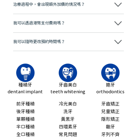
市市民極高的口碑評價及信任推薦 珠海、深圳設有八大分院，香港亦設
治療過程中，會出現額外加價的情況嗎？
有咨詢及服務保障中心，有任何問題都可以隨時預約免費咨詢，讓人十
分放心
不會，治療前我們會詳細說明治療方案及對應的價錢，顧客同意並簽字
後，我們才會正式進行診療服務
我可以透過港幣支付費用嗎？
可以。維港口腔會按照當日匯率轉算收取費用，而匯率會及時告知客人
我可以隨時更改預約時間嗎？
可以，請盡早通過wechat或whatsapp聯絡我們，告知我們你原本預約
的時間及資料，並且重新預約的日期及時段
種植牙
牙齒美白
箍牙
dentanl implant
teeth whitening
orthodontics
前牙種植
冷光美白
牙齒矯正
後牙種植
洗牙
兒童矯正
單顆種植
黃黑牙
隱形矯正
半口種植
四環素牙
齙牙
全口種植
常見問題
牙列不齊