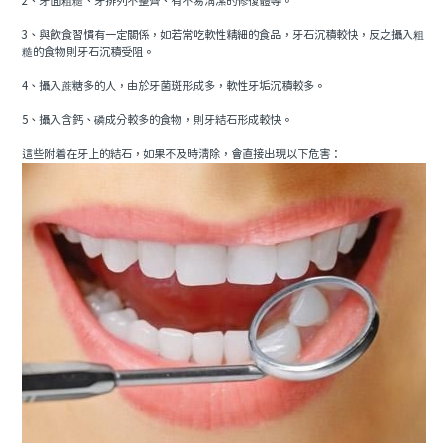
2、牙面粗糙、牙排列不整齊、有不易清潔的修復體等。
3、與飲食習慣有一定關係，如若常吃軟性精細的食品，牙石沉積較快，反之攝入粗
糙的食物則牙石沉積受阻。
4、攝入蔗糖多的人，由於牙菌斑形成多，軟性牙垢沉積較多。
5、攝入含鈣、磷成分較多的食物，則牙結石形成較快。
這些附着在牙上的結石，如果不及時清除，會直接出現以下危害：