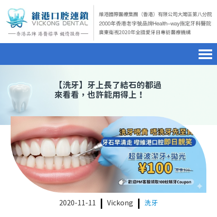
首頁
澳門電話預約
home page
【
洗牙
】牙上長了結石的都過
來看看，也許能用得上！
醫院簡介
微信預約
hospital introduction
醫生介紹
WhatsApp預約
doctor introduction
醫療新聞
medical news
種植牙
dental implant
箍牙
orthodontics
2020-11-11
Vickong
洗牙
收費標準
charge standard