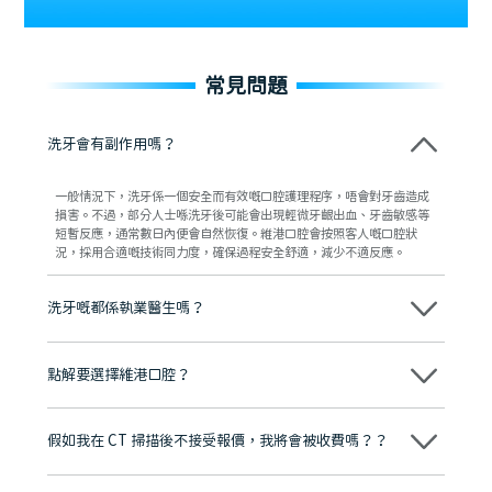
常見問題
洗牙會有副作用嗎？
一般情況下，洗牙係一個安全而有效嘅口腔護理程序，唔會對牙齒造成
損害。不過，部分人士喺洗牙後可能會出現輕微牙齦出血、牙齒敏感等
短暫反應，通常數日內便會自然恢復。維港口腔會按照客人嘅口腔狀
況，採用合適嘅技術同力度，確保過程安全舒適，減少不適反應。
洗牙嘅都係執業醫生嗎？
係，維港口腔所有進行洗牙服務嘅人員，均係經專業培訓並持有執業資
格嘅牙科醫生。每位醫生喺臨床上都有豐富經驗，能根據客人嘅牙齒狀
點解要選擇維港口腔？
況制定合適嘅清潔方案，確保整個洗牙過程安全、衛生同專業，讓客人
可以放心接受治療。
維港口腔踐行「醫道濟世」的大學校訓，各分院匯聚來自香港、內地的
博士碩士高資歷牙醫，十七年穩定開診。榮獲「2024香港企業領袖品
假如我在 CT 掃描後不接受報價，我將會被收費嗎？？
牌」、「2025香港企業領袖品牌」，是諾貝爾種植系統全球放心植牙中
心，香港新城電台與廣東衛視推薦品牌
不會！只要未開始實際服務之前，你不會被收取任何費用。
至今已服務超過三十個國家和地區的顧客，受到粵港澳大灣區及周邊城