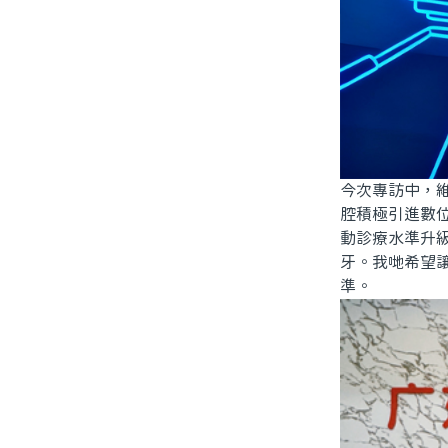
今次專訪中，
腔積極引進數
動診療水準升
牙。我哋希望
準。