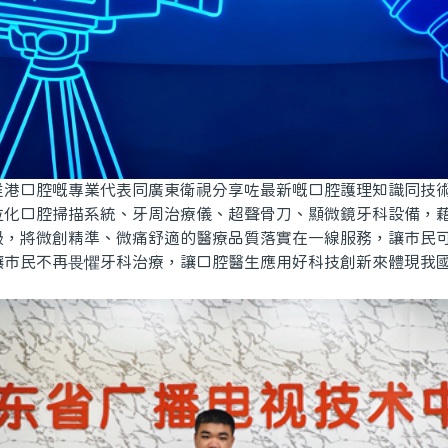
維港口腔嘅專業代表同廣東衛視分享咗最新嘅口腔護理知識同技
位化口腔掃描系統、牙周治療儀、超聲骨刀、顯微鏡牙科設備，
級，將微創精準、微痛舒適的醫療品質落實在一線服務，讓市民
讓市民不再畏懼牙科治療，讓口腔醫生應用好科技創新來體現我