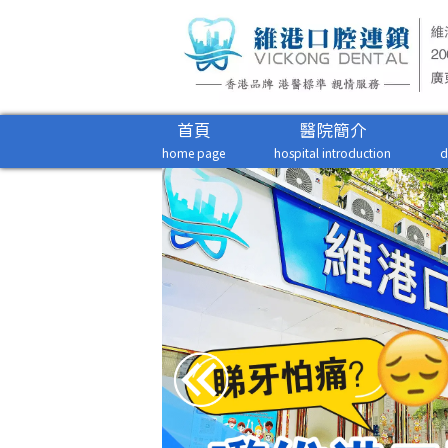
首頁
醫院簡介
home page
hospital introduction
d