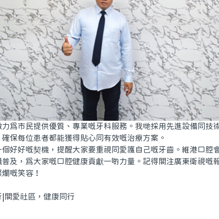
緻力為市民提供優質、專業嘅牙科服務。我哋採用先進設備同技
，確保每位患者都能獲得貼心同有效嘅治療方案。
一個好好嘅契機，提醒大家要重視同愛護自己嘅牙齒。維港口腔
識普及，為大家嘅口腔健康貢獻一啲力量。記得關注廣東衛視嘅
燦爛嘅笑容！
|關愛社區，健康同行