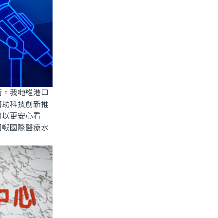
術。我哋維港口
藉助科技創新推
可以更安心看
國嘅國際醫療水