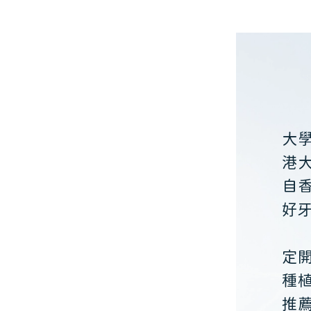
大
港
自
好
定
種
推