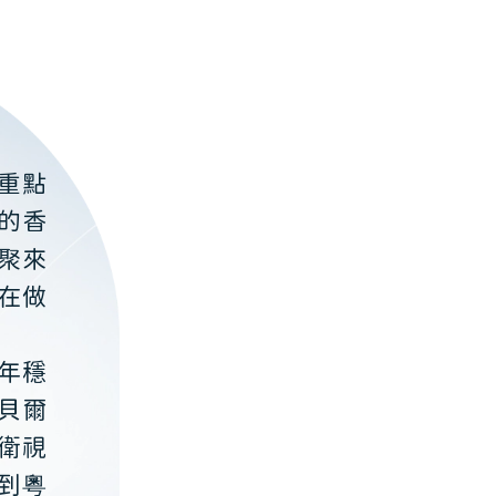
重點
的香
聚來
在做
年穩
貝爾
衛視
到粵