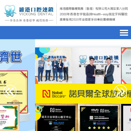
首頁
澳門電話預約
home page
醫院簡介
微信預約
hospital introduction
醫生介紹
WhatsApp預約
doctor introduction
醫療新聞
medical news
種植牙
dental implant
箍牙
orthodontics
收費標準
charge standard