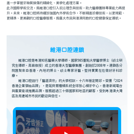
進一步掌握牙釉質損傷的精細化、美學化處理方案。
此次國際學術交流，為維港口腔引入前沿理念與技術，助力醫療團隊專業能力再提
升。未來，維港口腔將持續加強國內外學術合作，不斷精進診療技術，以更規範、
更精準、更美觀的口腔醫療服務，為廣大市民與港澳同胞的口腔健康保駕護航。
維港口腔連鎖
維港口腔是粵港知名醫藥大學導師、國家985重點大學醫學博士（碩士研
究生導師、高級教授）成立的香港大型醫療集團，創始於2008年。連鎖各分
院匯聚來自香港、內地的博士、碩士專家牙醫，堅持實實在在做好牙科診
療。
維港口腔踐行「醫道濟世」的大學校訓，十六年穩定開診。榮獲「2024
香港企業領袖品牌」，是諾貝爾種植系統全球放心植牙中心，香港新城電台
與廣東衛視推薦品牌，服務超過三十個國家和地區的顧客，受到粵港澳大灣
區及周邊城市市民的歡迎與信任。