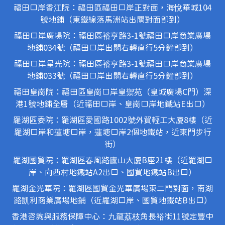
福田口岸香江院：福田區福田口岸正對面，海悅華城104
號地鋪（東鐵線落馬洲站出關對面即到）
福田口岸廣場院：福田區裕亨路3-1號福田口岸商業廣場
地鋪034號（福田口岸出關右轉直行5分鐘即到）
福田口岸星光院：福田區裕亨路3-1號福田口岸商業廣場
地鋪033號（福田口岸出關右轉直行5分鐘即到）
福田皇崗院：福田區皇崗口岸皇禦苑（皇城廣場C門）深
港1號地鋪全層（近福田口岸、皇崗口岸地鐵站E出口）
羅湖區委院：羅湖區愛國路1002號外貿輕工大廈8樓（近
羅湖口岸和蓮塘口岸，蓮塘口岸2個地鐵站，近東門步行
街）
羅湖國貿院：羅湖區春風路廬山大廈B座21樓（近羅湖口
岸、向西村地鐵站A2出口、國貿地鐵站B出口）
羅湖金光華院：羅湖區國貿金光華廣場東二門對面，南湖
路凱利商業廣場地鋪（近羅湖口岸、國貿地鐵站B出口）
香港咨詢與服務保障中心：九龍荔枝角長裕街11號定豐中