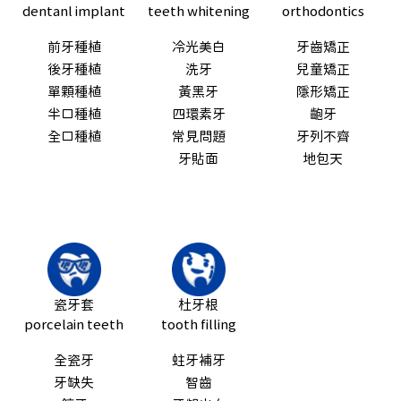
dentanl implant
teeth whitening
orthodontics
前牙種植
冷光美白
牙齒矯正
後牙種植
洗牙
兒童矯正
單顆種植
黃黑牙
隱形矯正
半口種植
四環素牙
齙牙
全口種植
常見問題
牙列不齊
牙貼面
地包天
瓷牙套
杜牙根
porcelain teeth
tooth filling
全瓷牙
蛀牙補牙
牙缺失
智齒