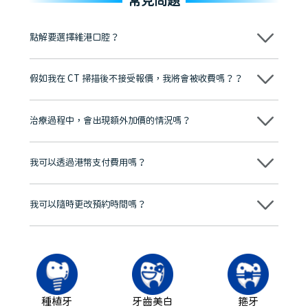
常見問題
點解要選擇維港口腔？
維港口腔踐行「醫道濟世」的大學校訓，各分院匯聚來自香港、內地的
博士碩士高資歷牙醫，十七年穩定開診。榮獲「2024香港企業領袖品
假如我在 CT 掃描後不接受報價，我將會被收費嗎？？
牌」、「2025香港企業領袖品牌」，是諾貝爾種植系統全球放心植牙中
心，香港新城電台與廣東衛視推薦品牌
不會！只要未開始實際服務之前，你不會被收取任何費用。
至今已服務超過三十個國家和地區的顧客，受到粵港澳大灣區及周邊城
市市民極高的口碑評價及信任推薦 珠海、深圳設有八大分院，香港亦設
治療過程中，會出現額外加價的情況嗎？
有咨詢及服務保障中心，有任何問題都可以隨時預約免費咨詢，讓人十
分放心
不會，治療前我們會詳細說明治療方案及對應的價錢，顧客同意並簽字
後，我們才會正式進行診療服務
我可以透過港幣支付費用嗎？
可以。維港口腔會按照當日匯率轉算收取費用，而匯率會及時告知客人
我可以隨時更改預約時間嗎？
可以，請盡早通過wechat或whatsapp聯絡我們，告知我們你原本預約
的時間及資料，並且重新預約的日期及時段
種植牙
牙齒美白
箍牙