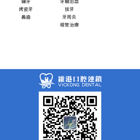
鑲牙
牙齦出血
烤瓷牙
拔牙
義齒
牙周炎
根管治療