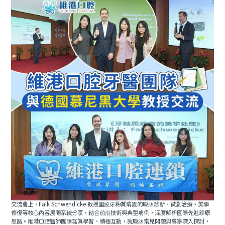
交流會上，Falk Schwendicke 教授圍繞牙釉質病變的臨牀診斷、微創治療、美學
修復等核心內容展開系統分享，結合前沿技術與典型病例，深度解析國際先進診療
思路。維港口腔醫師團隊認真學習、積極互動，就臨牀常見問題與專家深入探討，