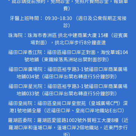
* 就診請提前預約，免問診金，免拍片費問診金，報銷車
費）
牙醫上班時間： 09:30~18:30 （週日及公眾假期正常接
診）
珠海院：珠海市香洲區 拱北中建商業大廈 15樓（迎賓廣
場對面），拱北口岸步行8分鐘直達
福田口岸香江院：福田區福田口岸正對面，海悅華城104
號地鋪（東鐵線落馬洲站出關對面即到）
福田口岸廣場院：福田區裕亨路3-1號福田口岸商業廣場
地鋪034號（福田口岸出關右轉直行5分鐘即到）
福田口岸星光院：福田區裕亨路3-1號福田口岸商業廣場
地鋪033號（福田口岸出關右轉直行5分鐘即到）
福田皇崗院：福田區皇崗口岸皇禦苑（皇城廣場C門）深
港1號地鋪全層（近福田口岸、皇崗口岸地鐵站E出口）
羅湖區委院：羅湖區愛國路1002號外貿輕工大廈8樓（近
羅湖口岸和蓮塘口岸，蓮塘口岸2個地鐵站，近東門步行
街）