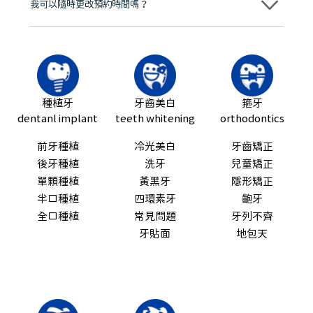
我可以隨時更改預約時間嗎？
可以，請盡早通過wechat或whatsapp聯絡我們，告知我們你原本預約
的時間及資料，並且重新預約的日期及時段
種植牙
牙齒美白
箍牙
dentanl implant
teeth whitening
orthodontics
前牙種植
冷光美白
牙齒矯正
後牙種植
洗牙
兒童矯正
單顆種植
黃黑牙
隱形矯正
半口種植
四環素牙
齙牙
全口種植
常見問題
牙列不齊
牙貼面
地包天