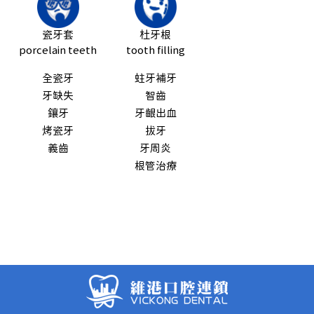
瓷牙套
杜牙根
porcelain teeth
tooth filling
全瓷牙
蛀牙補牙
牙缺失
智齒
鑲牙
牙齦出血
烤瓷牙
拔牙
義齒
牙周炎
根管治療