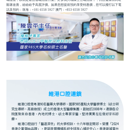
顯著改善，紛紛給予高度評價。如果您想提前預約享受特惠價，您可以撥打以下電
話及預約：珠海：
+181 6558 5927 澳門：+853 6558 5927
維港口腔連鎖
維港口腔是粵港知名醫藥大學導師、國家985重點大學醫學博士（碩士研
究生導師、高級教授）成立的香港大型醫療集團，創始於2008年。連鎖各分
院匯聚來自香港、內地的博士、碩士專家牙醫，堅持實實在在做好牙科診
療。
維港口腔踐行「醫道濟世」的大學校訓，十六年穩定開診。榮獲「2024
香港企業領袖品牌」，是諾貝爾種植系統全球放心植牙中心，香港新城電台