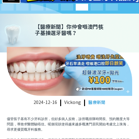
預約牙醫
contact us
【
醫療新聞
】你仲會喺澳門筷
子基揀選牙醫嗎？
2024-12-16
Vickong
醫療新聞
儘管筷子基有不少牙科診所，但好多病人反映，診所嘅排隊時間長、預約難度大等
問題，導致求醫體驗唔佳。呢個現狀使得越來越多嘅澳門居民開始考慮北上珠海，
尋求更優質嘅牙科服務。