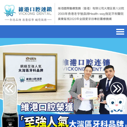
首頁
澳門電話預約
home page
醫院簡介
微信預約
hospital introduction
醫生介紹
WhatsApp預約
doctor introduction
醫療新聞
medical news
種植牙
dental implant
箍牙
orthodontics
收費標準
charge standard