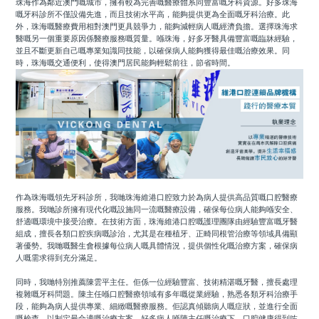
珠海作為鄰近澳門嘅城市，擁有較為完善嘅醫療體系同豐富嘅牙科資源。好多珠海
嘅牙科診所不僅設備先進，而且技術水平高，能夠提供更為全面嘅牙科治療。此
外，珠海嘅醫療費用相對澳門更具競爭力，能夠減輕病人嘅經濟負擔。選擇珠海求
醫嘅另一個重要原因係醫療服務嘅質量。喺珠海，好多牙醫具備豐富嘅臨牀經驗，
並且不斷更新自己嘅專業知識同技能，以確保病人能夠獲得最佳嘅治療效果。同
時，珠海嘅交通便利，使得澳門居民能夠輕鬆前往，節省時間。
作為珠海嘅領先牙科診所，我哋珠海維港口腔致力於為病人提供高品質嘅口腔醫療
服務。我哋診所擁有現代化嘅設施同一流嘅醫療設備，確保每位病人能夠喺安全、
舒適嘅環境中接受治療。在技術方面，珠海維港口腔嘅護理團隊由經驗豐富嘅牙醫
組成，擅長各類口腔疾病嘅診治，尤其是在種植牙、正畸同根管治療等領域具備顯
著優勢。我哋嘅醫生會根據每位病人嘅具體情況，提供個性化嘅治療方案，確保病
人嘅需求得到充分滿足。
同時，我哋特別推薦陳雲平主任。佢係一位經驗豐富、技術精湛嘅牙醫，擅長處理
複雜嘅牙科問題。陳主任喺口腔醫療領域有多年嘅從業經驗，熟悉各類牙科治療手
段，能夠為病人提供專業、細緻嘅醫療服務。佢認真傾聽病人嘅症狀，並進行全面
嘅檢查，以制定最合適嘅治療方案。好多病人喺陳主任嘅治療下，口腔健康得到咗