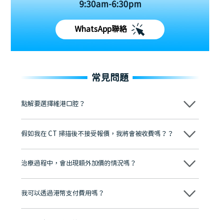
9:30am-6:30pm
WhatsApp聯絡
常見問題
點解要選擇維港口腔？
維港口腔踐行「醫道濟世」的大學校訓，各分院匯聚來自香港、內地的
博士碩士高資歷牙醫，十七年穩定開診。榮獲「2024香港企業領袖品
假如我在 CT 掃描後不接受報價，我將會被收費嗎？？
牌」、「2025香港企業領袖品牌」，是諾貝爾種植系統全球放心植牙中
心，香港新城電台與廣東衛視推薦品牌
不會！只要未開始實際服務之前，你不會被收取任何費用。
至今已服務超過三十個國家和地區的顧客，受到粵港澳大灣區及周邊城
市市民極高的口碑評價及信任推薦 珠海、深圳設有八大分院，香港亦設
治療過程中，會出現額外加價的情況嗎？
有咨詢及服務保障中心，有任何問題都可以隨時預約免費咨詢，讓人十
分放心
不會，治療前我們會詳細說明治療方案及對應的價錢，顧客同意並簽字
後，我們才會正式進行診療服務
我可以透過港幣支付費用嗎？
可以。維港口腔會按照當日匯率轉算收取費用，而匯率會及時告知客人