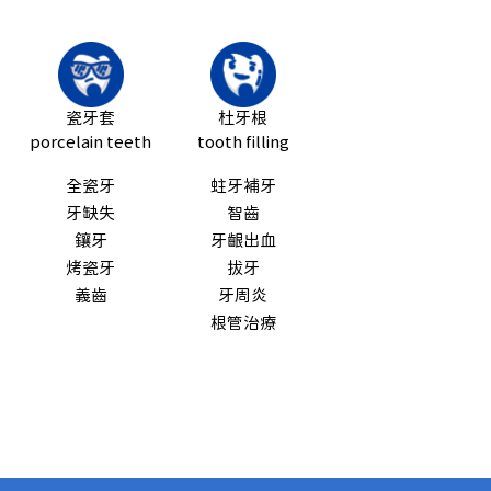
瓷牙套
杜牙根
porcelain teeth
tooth filling
全瓷牙
蛀牙補牙
牙缺失
智齒
鑲牙
牙齦出血
烤瓷牙
拔牙
義齒
牙周炎
根管治療