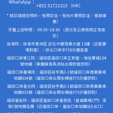
WhatsApp：
+852 51721315（HK）
* 就診請提前預約，免問診金，免拍片費問診金，報銷車
費）
牙醫上班時間： 09:30~18:30 （週日及公眾假期正常接
診）
珠海院：珠海市香洲區 拱北中建商業大廈 15樓（迎賓廣
場對面），拱北口岸步行8分鐘直達
福田口岸香江院：福田區福田口岸正對面，海悅華城104
號地鋪（東鐵線落馬洲站出關對面即到）
福田口岸廣場院：福田區裕亨路3-1號福田口岸商業廣場
地鋪034號（福田口岸出關右轉直行5分鐘即到）
福田口岸星光院：福田區裕亨路3-1號福田口岸商業廣場
地鋪033號（福田口岸出關右轉直行5分鐘即到）
福田皇崗院：福田區皇崗口岸皇禦苑（皇城廣場C門）深
港1號地鋪全層（近福田口岸、皇崗口岸地鐵站E出口）