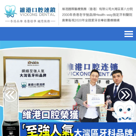
首頁
澳門電話預約
home page
醫院簡介
微信預約
hospital introduction
醫生介紹
WhatsApp預約
doctor introduction
醫療新聞
medical news
種植牙
dental implant
箍牙
orthodontics
收費標準
charge standard