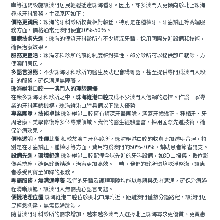
岸等通關設施讓澳門居民輕鬆抵達珠海看牙。因此，許多澳門人更傾向於北上珠海
尋求牙科服務，主要原因如下：
價格更親民
：珠海的牙科診所收費相對較低，特別是在種植牙、牙齒矯正等高端服
務方面，價格通常比澳門便宜30%-50%。
醫療技術先進
：珠海的優質牙科診所有不少資深牙醫，採用國際先進設備和技術，
確保治療效果。
服務更靈活
：珠海牙科診所的預約制度相對彈性，部分診所可以提供即日就診，方
便澳門居民。
多語言服務
：不少珠海牙科診所的醫生及助理會講粵語，甚至提供專門為澳門人設
計的服務，確保溝通無障礙。
珠海維港口腔——澳門人的理想選擇
在眾多珠海牙科診所之中，
珠海維港口腔
成為不少澳門人信賴的選擇。作為一家專
業的牙科連鎖機構，珠海維港口腔具備以下幾大優勢：
專業團隊，技術卓越
珠海維港口腔擁有資深牙醫團隊，涵蓋牙齒矯正、種植牙、牙
周治療、美學修復等多個專業領域。我們的醫生經驗豐富，採用國際先進技術，確
保治療效果。
價格透明，性價比高
相較於澳門牙科診所，珠海維港口腔的收費更加透明合理，特
別是在牙齒矯正、種植牙等方面，費用約為澳門的50%-70%，幫助患者節省開支。
設備先進，環境舒適
珠海維港口腔配備全球先進的牙科設備，如3D口掃儀、數位影
像系統等，確保診斷精確，治療更加高效。同時，我們的診所環境乾淨整潔，讓患
者感受到賓至如歸的服務。
粵語服務，無溝通障礙
我們的牙醫及護理團隊均能以粵語與患者溝通，確保治療過
程清晰順暢，讓澳門人無需擔心語言問題。
便捷地理位置
珠海維港口腔位於拱北口岸附近，距離澳門僅數分鐘路程，讓澳門居
民輕鬆抵達，無需長途跋涉。
隨著澳門牙科診所的需求增加，越來越多澳門人選擇北上珠海尋求更優質、更實惠