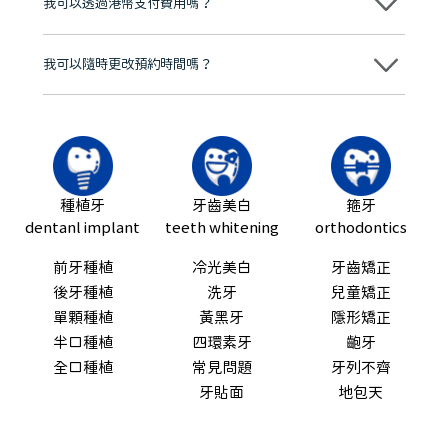
我可以透過港幣支付費用嗎？
可以。維港口腔會按照當日匯率轉算收取費用，而匯率會及時告知客人
我可以隨時更改預約時間嗎？
可以，請盡早通過wechat或whatsapp聯絡我們，告知我們你原本預約
的時間及資料，並且重新預約的日期及時段
種植牙
牙齒美白
箍牙
dentanl implant
teeth whitening
orthodontics
前牙種植
冷光美白
牙齒矯正
後牙種植
洗牙
兒童矯正
單顆種植
黃黑牙
隱形矯正
半口種植
四環素牙
齙牙
全口種植
常見問題
牙列不齊
牙貼面
地包天