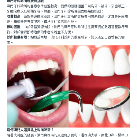
澳門牙科診所現狀與挑戰
澳門牙科診所的醫療水準普遍較高，提供的服務涵蓋日常洗牙、補牙、牙齒矯正、
牙齦治療以及種植牙等。然而，澳門牙科診所普遍面臨幾個挑戰：
收費較高
：由於營運成本高昂，澳門牙科診所的診療費用普遍較高，尤其是牙齒矯
正、種植牙等專業服務，價格往往遠高於內地。
預約困難
：由於牙醫資源有限，熱門的澳門牙科診所往往需要提前數週甚至數月預
約，對於需要即時治療的患者來說並不方便。
診所數量有限
：相較於內地，澳門牙科診所的數量較少，難以滿足日益增長的需
求。
為何澳門人選擇北上珠海睇牙？
隨著大灣區的發展，澳門與珠海的交通愈加便利，港珠澳大橋、拱北口岸、橫琴口