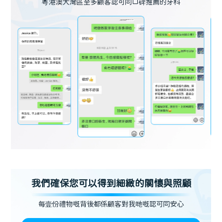
粵港澳大灣區至多顧客認可同口碑推薦的牙科
我們確保您可以得到細緻的關懷與照顧
每壹份禮物嘅背後都係顧客對我哋嘅認可同安心