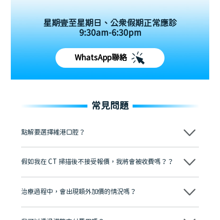
星期壹至星期日、公眾假期正常應診
9:30am-6:30pm
WhatsApp聯絡
常見問題
點解要選擇維港口腔？
維港口腔踐行「醫道濟世」的大學校訓，各分院匯聚來自香港、內地的
博士碩士高資歷牙醫，十七年穩定開診。榮獲「2024香港企業領袖品
假如我在 CT 掃描後不接受報價，我將會被收費嗎？？
牌」、「2025香港企業領袖品牌」，是諾貝爾種植系統全球放心植牙中
心，香港新城電台與廣東衛視推薦品牌
不會！只要未開始實際服務之前，你不會被收取任何費用。
至今已服務超過三十個國家和地區的顧客，受到粵港澳大灣區及周邊城
市市民極高的口碑評價及信任推薦 珠海、深圳設有八大分院，香港亦設
治療過程中，會出現額外加價的情況嗎？
有咨詢及服務保障中心，有任何問題都可以隨時預約免費咨詢，讓人十
分放心
不會，治療前我們會詳細說明治療方案及對應的價錢，顧客同意並簽字
後，我們才會正式進行診療服務