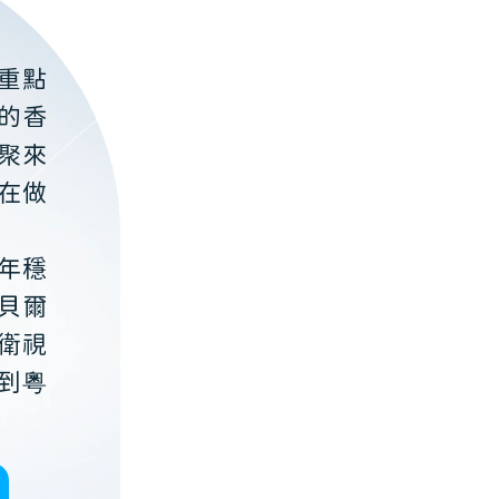
重點
的香
聚來
在做
年穩
貝爾
衛視
到粵