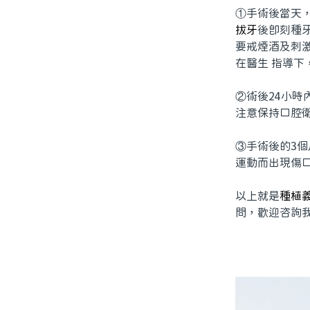
①手術後當天
拔牙
後即刻種牙
要戒煙酒及刺
在醫生 指導
②術後24小
注意保持口腔
③手術後的3
運動而出現傷
以上就是
種植
問，歡迎咨詢