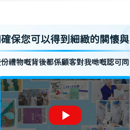
們確保您可以得到細緻的關懷與
壹份禮物嘅背後都係顧客對我哋嘅認可同