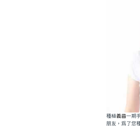
種植
義齒
一期
朋友，爲了您種