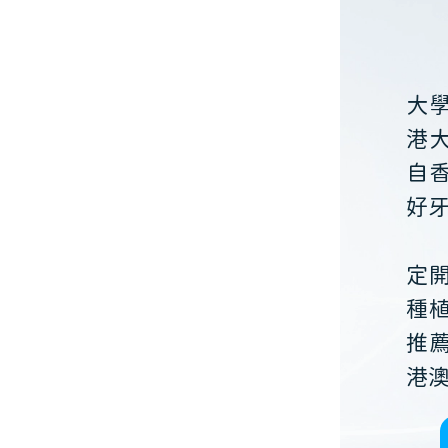
大
港
自
好
定
種
推
港