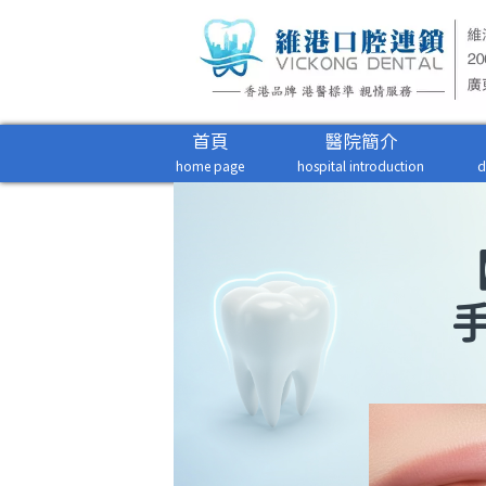
首頁
醫院簡介
home page
hospital introduction
d