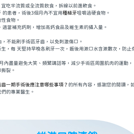
，宜吃半流質或全流質飲食，拆線以前進軟食。
 的患者，術後3個月內不宜用
種植牙
咀嚼過硬食物。
激性食物。
下，適當補充鈣劑，增加高鈣食品及維生素的攝入量。
時內，不能刷手術區牙齒，以免刺激傷口。
衛生，每 天堅持早晚各刷牙一次，飯後用漱口水含漱數次，防止
個月內盡量避免大笑、頻繁講話等，減少手術區周圍肌肉的運動，
口撕裂。
義齒一期手術後應注意哪些事項？
的所有內容，感謝您的閱讀，
我們的專業醫生。