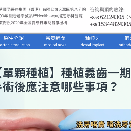
醫生介紹
醫療新聞
種植牙
箍
octor introduction
medical news
dental implant
orthodo
【
單顆種植
】種植義齒一期
手術後應注意哪些事項？