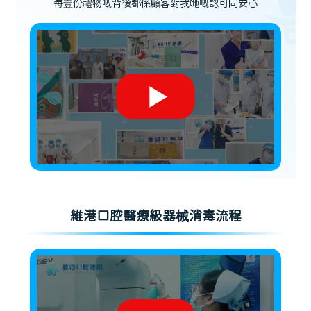
每壹份禮物嘅背後都係顧客對我哋嘅認可同安心
維港口腔醫療級器械消毒流程