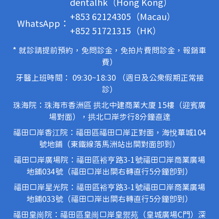
dentalhk（Hong Kong）
+853 62124305（Macau）
WhatsApp：
+852 51721315（HK）
* 就診請提前預約，免問診金，免拍片費問診金，報銷車
費）
牙醫上班時間： 09:30~18:30 （週日及公眾假期正常接
診）
珠海院：珠海市香洲區 拱北中建商業大廈 15樓（迎賓廣
場對面），拱北口岸步行8分鐘直達
福田口岸香江院：福田區福田口岸正對面，海悅華城104
號地鋪（東鐵線落馬洲站出關對面即到）
福田口岸廣場院：福田區裕亨路3-1號福田口岸商業廣場
地鋪034號（福田口岸出關右轉直行5分鐘即到）
福田口岸星光院：福田區裕亨路3-1號福田口岸商業廣場
地鋪033號（福田口岸出關右轉直行5分鐘即到）
福田皇崗院：福田區皇崗口岸皇禦苑（皇城廣場C門）深