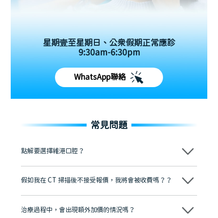
星期壹至星期日、公眾假期正常應診
9:30am-6:30pm
WhatsApp聯絡
常見問題
點解要選擇維港口腔？
維港口腔踐行「醫道濟世」的大學校訓，各分院匯聚來自香港、內地的
博士碩士高資歷牙醫，十七年穩定開診。榮獲「2024香港企業領袖品
假如我在 CT 掃描後不接受報價，我將會被收費嗎？？
牌」、「2025香港企業領袖品牌」，是諾貝爾種植系統全球放心植牙中
心，香港新城電台與廣東衛視推薦品牌
不會！只要未開始實際服務之前，你不會被收取任何費用。
至今已服務超過三十個國家和地區的顧客，受到粵港澳大灣區及周邊城
市市民極高的口碑評價及信任推薦 珠海、深圳設有八大分院，香港亦設
治療過程中，會出現額外加價的情況嗎？
有咨詢及服務保障中心，有任何問題都可以隨時預約免費咨詢，讓人十