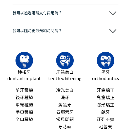
分放心
不會，治療前我們會詳細說明治療方案及對應的價錢，顧客同意並簽字
後，我們才會正式進行診療服務
我可以透過港幣支付費用嗎？
可以。維港口腔會按照當日匯率轉算收取費用，而匯率會及時告知客人
我可以隨時更改預約時間嗎？
可以，請盡早通過wechat或whatsapp聯絡我們，告知我們你原本預約
的時間及資料，並且重新預約的日期及時段
種植牙
牙齒美白
箍牙
dentanl implant
teeth whitening
orthodontics
前牙種植
冷光美白
牙齒矯正
後牙種植
洗牙
兒童矯正
單顆種植
黃黑牙
隱形矯正
半口種植
四環素牙
齙牙
全口種植
常見問題
牙列不齊
牙貼面
地包天