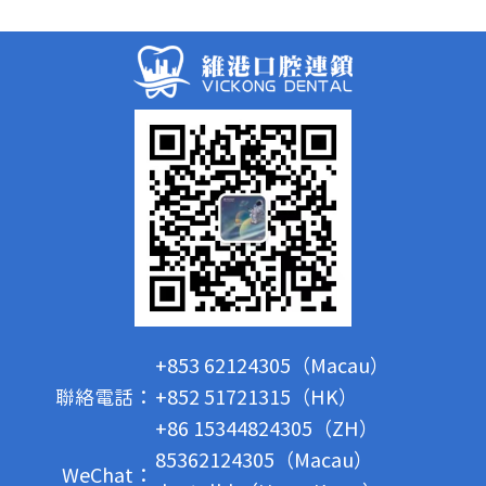
+853 62124305（Macau）
聯絡電話：
+852 51721315（HK）
+86 15344824305（ZH）
85362124305（Macau）
WeChat：