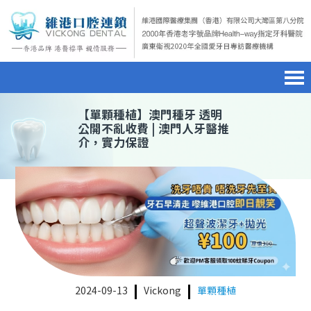
首頁
澳門電話預約
home page
【
單顆種植
】澳門種牙 透明
公開不亂收費 | 澳門人牙醫推
介，實力保證
醫院簡介
微信預約
hospital introduction
醫生介紹
WhatsApp預約
doctor introduction
醫療新聞
medical news
種植牙
dental implant
箍牙
orthodontics
2024-09-13
Vickong
單顆種植
收費標準
charge standard