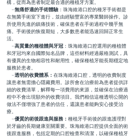
構，從而為患者制定最合適的種植牙方案。
··
無痛舒適的手術體驗
：
珠海
維港口腔的種牙手術
都是
在無菌
手術室
下進行，並由經驗豐富的專業醫師操作。診
所使用先進的鎮痛技術，確保患者在手術過程中幾乎無
痛。手術後的恢復期短，大多數患者能迅速回歸正常生
活。
··
高質量的種植體與牙冠
：
珠海
維港口腔選用的種植體
和牙冠均來自國際知名品牌，這些材料經過嚴格測試，具
有優異的生物相容性和耐用性，確保種植牙能長期穩定地
服務於患者。
··
透明的收費體系
：
在珠海維港口腔，透明的收費制度
讓患者無需擔心隱藏費用。診所會在治療前為患者提供詳
細的收費清單，解釋每一項費用的來源，並確保在治療過
程中不會出現額外的收費項目。
我們相信
這種透明公開的
做法不僅增強了患者的信任，還讓患者能夠安心接受治
療。
··
優質的術後跟進與服務
：
種植牙手術後的跟進護理對
於牙齒的長期健康至關重要。
珠海
維港口腔提供全面的術
後跟進服務，包括定期的口腔檢查和清潔，以確保種植牙