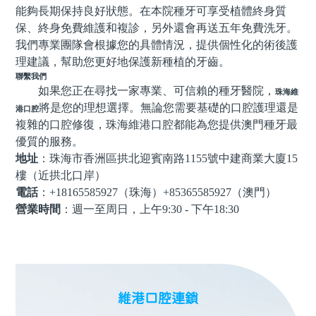
能夠長期保持良好狀態。
在本院種牙可享受植體終身質
保、終身免費維護和複診，另外還會再送五年免費洗牙。
我們
專業團隊會根據
您
的具體情況，提供個性化的術後護
理建議，幫助
您
更好地保護新種植的牙齒。
聯繫我們
如果您正在尋找一家專業、可信賴的
種牙醫院
，
珠海維
將是您的理想選擇。無論您需要基礎的口腔護理還是
港口腔
複雜的口腔修復，
珠海
維港口腔都能為您提供
澳門種牙
最
優質的服務。
地址
：珠海市香洲區拱北迎賓南路1155號中建商業大廈15
樓（近拱北口岸）
電話
：+18165585927（珠海）+85365585927（澳門）
營業時間
：週一至周日，上午9:
3
0 -
下午18
:
3
0
維港口腔連鎖