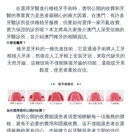
在選擇牙醫進行種植牙手術時，透明公開的收費和牙
預約牙醫
contact us
醫的專業實力是患者最關心的兩大因素。在澳門，有許多
牙醫診所提供種植牙服務，但要如何選擇一家不亂收費、
實力保證的診所呢？本文將為大家推介澳門
人
深受信賴的
牙醫診所，並介紹
澳門
種牙的相關資訊。
什麼是
種牙
？
種牙是牙科的一種先進技術，它是通過手術將人工牙
根植入牙床，然後在人工牙根上安裝牙冠，來取代缺失的
天然牙齒。這種技術不僅能恢復牙齒的功能，還能提升美
觀度，使患者重拾自信。
為何選擇透明公開的收費？
透明公開的收費能讓患者清楚地瞭解每一項服務的價
格，避免不必要的費用和隱藏收費。這不僅能讓患者在選
擇服務時更有信心，也能建立起牙醫與患者之間的信任