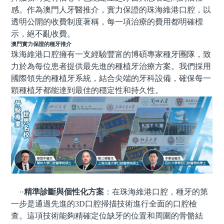
感。
作為
澳門人牙醫推介，實力保證
的珠海維港口腔，
以
透明公開的收費制度著稱，每一項治療的費用都明確標
示，絕不亂收費。
澳門
實力保證的
種牙
推介
珠海維港口腔擁有一支經驗豐富的
博碩
專家
種牙
團隊，致
力於為每位患者提供最先進的種植牙治療方案。
我們
採用
國際領先的種植牙系統，結合尖端的牙科設備，確保每一
顆種植牙都能達到最佳的穩定性和持久性。
··
精準診斷與個性化方案
：在
珠海
維港口腔，種牙的第
一步是通過先進的3D口腔掃描技術進行全面的口腔檢
查。這項技術能夠精確定位缺牙的位置和周圍的骨骼結