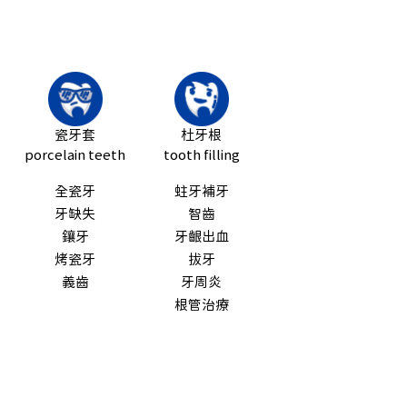
瓷牙套
杜牙根
porcelain teeth
tooth filling
全瓷牙
蛀牙補牙
牙缺失
智齒
鑲牙
牙齦出血
烤瓷牙
拔牙
義齒
牙周炎
根管治療