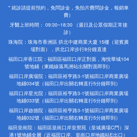
* 就診請提前預約，免問診金，免拍片費問診金，報銷車
費）
牙醫上班時間： 09:30~18:30 （週日及公眾假期正常接
診）
珠海院：珠海市香洲區 拱北中建商業大廈 15樓（迎賓廣
場對面），拱北口岸步行8分鐘直達
福田口岸香江院：福田區福田口岸正對面，海悅華城104
號地鋪（東鐵線落馬洲站出關對面即到）
福田口岸廣場院：福田區裕亨路3-1號福田口岸商業廣場
地鋪034號（福田口岸出關右轉直行5分鐘即到）
福田口岸星光院：福田區裕亨路3-1號福田口岸商業廣場
地鋪033號（福田口岸出關右轉直行5分鐘即到）
福田口岸啟德院：福田區裕亨路3-1號福田口岸商業廣場
地鋪032號（福田口岸出關右轉直行5分鐘即到）
福田皇崗院：福田區皇崗口岸皇禦苑（皇城廣場C門）深
港1號地鋪全層（近福田口岸、皇崗口岸地鐵站E出口）