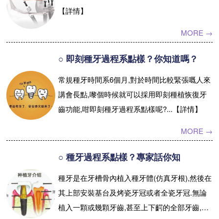
【詳情】
預約牙醫
contact us
MORE →
○ 即刻種牙過程系點樣？你知道嗎？
常規種牙時間系6個月,對於時間比較緊張嘅人來
講會長點,嚟個時候就可以採用即刻種植恢復牙
齒功能,咁即刻種牙過程系點樣呢?...【詳情】
MORE →
○ 種牙過程系點樣？專家話你知
種牙是在牙槽骨內植入種牙體(仿真牙根),然後在
其上部安裝基台及烤瓷牙冠或者全瓷牙冠.無論
植入一顆或幾顆牙齒,甚至上下齶的全部牙齒,植