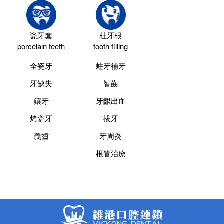
瓷牙套
杜牙根
porcelain teeth
tooth filling
全瓷牙
蛀牙補牙
牙缺失
智齒
鑲牙
牙齦出血
烤瓷牙
拔牙
義齒
牙周炎
根管治療