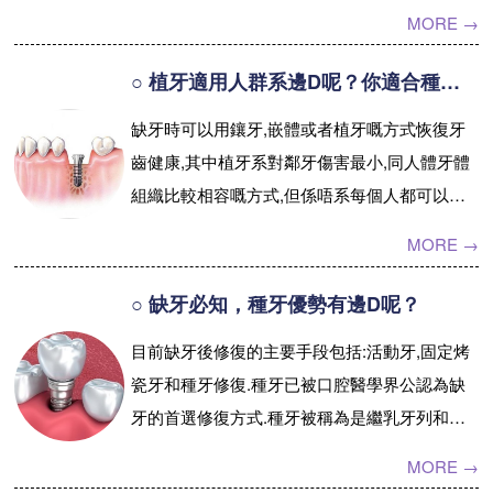
牙過程基本上都是一樣的.咁,種牙過程系點樣...
MORE →
【詳情】
○ 植牙適用人群系邊D呢？你適合種牙嗎?
缺牙時可以用鑲牙,嵌體或者植牙嘅方式恢復牙
齒健康,其中植牙系對鄰牙傷害最小,同人體牙體
組織比較相容嘅方式,但係唔系每個人都可以植
牙,咁植牙適用人群有邊D呢?...【詳情】
MORE →
○ 缺牙必知，種牙優勢有邊D呢？
目前缺牙後修復的主要手段包括:活動牙,固定烤
瓷牙和種牙修復.種牙已被口腔醫學界公認為缺
牙的首選修復方式.種牙被稱為是繼乳牙列和恆
牙列之後的 「第三副牙齒」.咁,種牙優勢有邊...
MORE →
【詳情】