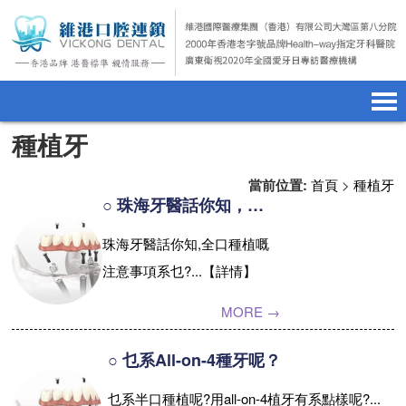
種植牙
首頁
澳門電話預約
home page
當前位置:
首頁
>
種植牙
醫院簡介
微信預約
hospital introduction
○ 珠海牙醫話你知，全口種植嘅注意事項系乜？
醫生介紹
WhatsApp預約
doctor introduction
珠海牙醫話你知,全口種植嘅
注意事項系乜?...【詳情】
醫療新聞
medical news
MORE →
種植牙
dental implant
箍牙
orthodontics
○ 乜系All-on-4種牙呢？
乜系半口種植呢?用all-on-4植牙有系點樣呢?...
收費標準
charge standard