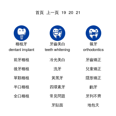
首頁
上一頁
19
20
21
種植牙
牙齒美白
箍牙
dentanl implant
teeth whitening
orthodontics
前牙種植
冷光美白
牙齒矯正
後牙種植
洗牙
兒童矯正
單顆種植
黃黑牙
隱形矯正
半口種植
四環素牙
齙牙
全口種植
常見問題
牙列不齊
牙貼面
地包天