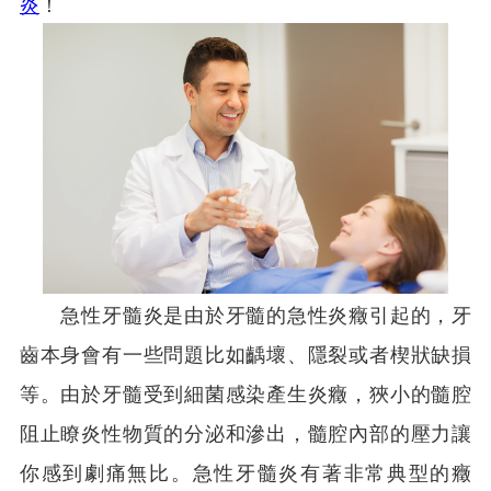
炎
！
急性牙髓炎是由於牙髓的急性炎癥引起的，牙
齒本身會有一些問題比如齲壞、隱裂或者楔狀缺損
等。由於牙髓受到細菌感染產生炎癥，狹小的髓腔
阻止瞭炎性物質的分泌和滲出，髓腔內部的壓力讓
你感到劇痛無比。急性牙髓炎有著非常典型的癥