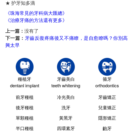
★ 护牙知多滴
《珠海常見的牙科病大匯總》
《治療牙痛的方法還有更多》
上一篇：
没有了
下一篇：
牙齒反復疼痛後又不痛瞭，是自愈瞭嗎？你別高
興太早
種植牙
牙齒美白
箍牙
dentanl implant
teeth whitening
orthodontics
前牙種植
冷光美白
牙齒矯正
後牙種植
洗牙
兒童矯正
單顆種植
黃黑牙
隱形矯正
半口種植
四環素牙
齙牙