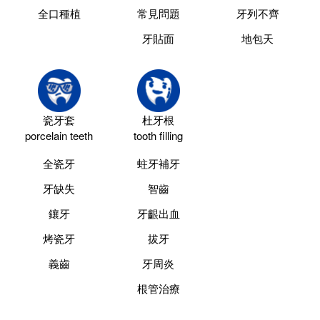
全口種植
常見問題
牙列不齊
牙貼面
地包天
瓷牙套
杜牙根
porcelain teeth
tooth filling
全瓷牙
蛀牙補牙
牙缺失
智齒
鑲牙
牙齦出血
烤瓷牙
拔牙
義齒
牙周炎
根管治療