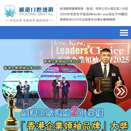
首頁
澳門電話預約
home page
醫院簡介
微信預約
hospital introduction
醫生介紹
WhatsApp預約
doctor introduction
醫療新聞
medical news
種植牙
dental implant
箍牙
orthodontics
收費標準
charge standard