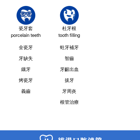
瓷牙套
杜牙根
porcelain teeth
tooth filling
全瓷牙
蛀牙補牙
牙缺失
智齒
鑲牙
牙齦出血
烤瓷牙
拔牙
義齒
牙周炎
根管治療