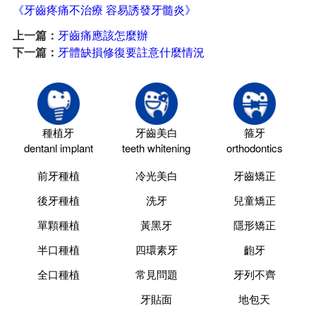
《牙齒疼痛不治療 容易誘發牙髓炎》
上一篇：
牙齒痛應該怎麼辦
下一篇：
牙體缺損修復要註意什麼情況
種植牙
牙齒美白
箍牙
dentanl implant
teeth whitening
orthodontics
前牙種植
冷光美白
牙齒矯正
後牙種植
洗牙
兒童矯正
單顆種植
黃黑牙
隱形矯正
半口種植
四環素牙
齙牙
全口種植
常見問題
牙列不齊
牙貼面
地包天