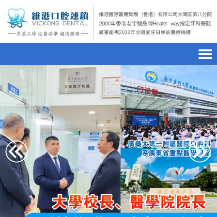
首頁
澳門電話預約
home page
醫院簡介
微信預約
hospital introduction
醫生介紹
WhatsApp預約
doctor introduction
醫療新聞
medical news
種植牙
dental implant
箍牙
orthodontics
收費標準
charge standard