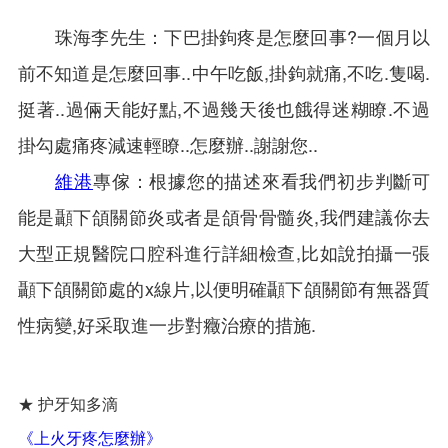
珠海李先生：下巴掛鉤疼是怎麼回事?一個月以
前不知道是怎麼回事..中午吃飯,掛鉤就痛,不吃.隻喝.
挺著..過倆天能好點,不過幾天後也餓得迷糊瞭.不過
掛勾處痛疼減速輕瞭..怎麼辦..謝謝您..
維港
專傢：根據您的描述來看我們初步判斷可
能是顳下頜關節炎或者是頜骨骨髓炎,我們建議你去
大型正規醫院口腔科進行詳細檢查,比如說拍攝一張
顳下頜關節處的x線片,以便明確顳下頜關節有無器質
性病變,好采取進一步對癥治療的措施.
★ 护牙知多滴
《上火牙疼怎麼辦》