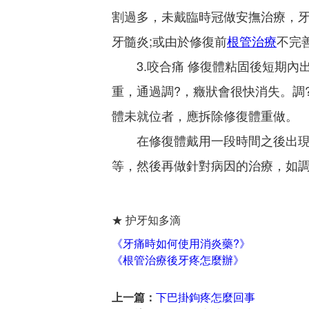
割過多，未戴臨時冠做安撫治療，
牙髓炎;或由於修復前
根管治療
不完
3.咬合痛 修復體粘固後短期內
重，通過調?，癥狀會很快消失。調
體未就位者，應拆除修復體重做。
在修復體戴用一段時間之後出現咬
等，然後再做針對病因的治療，如調
★ 护牙知多滴
《牙痛時如何使用消炎藥?》
《根管治療後牙疼怎麼辦》
上一篇：
下巴掛鉤疼怎麼回事