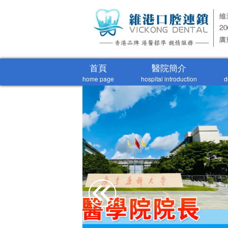
首頁
醫院簡介
home page
hospital introduction
d