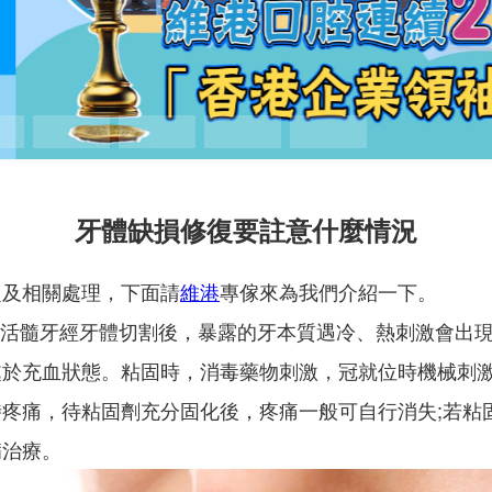
牙體缺損修復要註意什麼情況
題及相關處理，下面請
維港
專傢來為我們介紹一下。
加活髓牙經牙體切割後，暴露的牙本質遇冷、熱刺激會出
處於充血狀態。粘固時，消毒藥物刺激，冠就位時機械刺
疼痛，待粘固劑充分固化後，疼痛一般可自行消失;若粘
病治療。