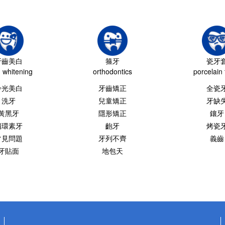
牙齒美白
箍牙
瓷牙
h whitening
orthodontics
porcelain 
冷光美白
牙齒矯正
全瓷
洗牙
兒童矯正
牙缺
黃黑牙
隱形矯正
鑲牙
四環素牙
齙牙
烤瓷
常見問題
牙列不齊
義齒
牙貼面
地包天