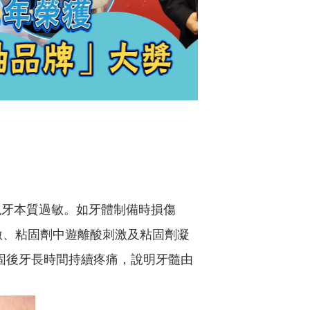
現牙本質過敏。如牙體制備時損傷
激、粘固劑中遊離酸刺激及粘固劑凝
固後牙長時間持續疼痛，說明牙髓由