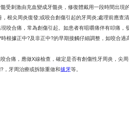
牙髓受刺激由充血變成牙髓炎，修復體戴用一段時間出現
善，根尖周炎復發;或咬合創傷引起的牙周炎;處理前應查
出現咬合痛，常為創傷引起。如患者有咀嚼痛伴有叩痛，
?時根據正中?及非正中?的早期接觸仔細調整，如咬合過
合痛，應做X線檢查，確定是否有創傷性牙周炎，尖周
?，牙周治療或拆除重做和
拔牙
等。