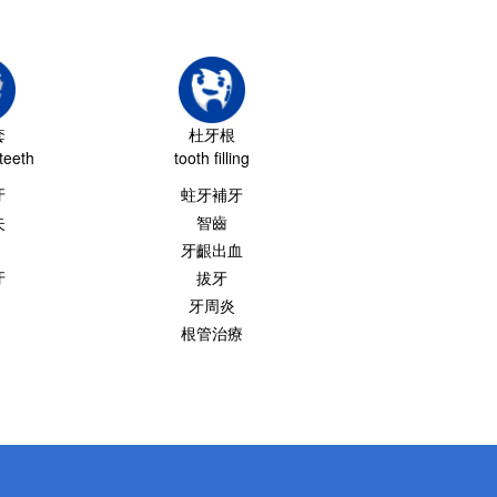
套
杜牙根
teeth
tooth filling
牙
蛀牙補牙
失
智齒
牙齦出血
牙
拔牙
牙周炎
根管治療