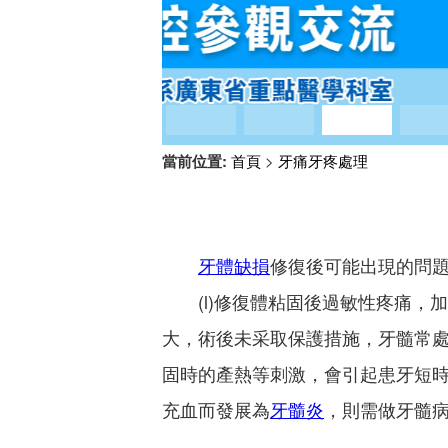
當前位置:
首頁
>
牙痛牙疼處理
牙體缺損
修復後可能出現的問
(l)修復體粘固後過敏性疼痛，
大，術後未采取保護措施，牙髓常
固時的產熱等刺激，會引起患牙短時
充血而發展為
牙髓炎
，則需做牙髓