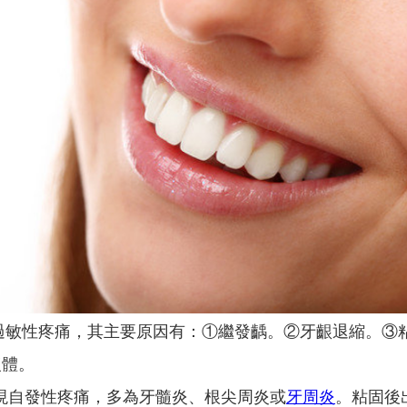
過敏性疼痛，其主要原因有：①繼發齲。②牙齦退縮。③
復體。
現自發性疼痛，多為牙髓炎、根尖周炎或
牙周炎
。粘固後