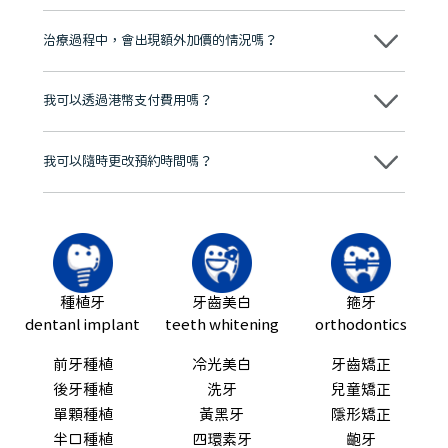
不會！只要未開始實際服務之前，你不會被收取任何費用。
至今已服務超過三十個國家和地區的顧客，受到粵港澳大灣區及周邊城
市市民極高的口碑評價及信任推薦 珠海、深圳設有八大分院，香港亦設
治療過程中，會出現額外加價的情況嗎？
有咨詢及服務保障中心，有任何問題都可以隨時預約免費咨詢，讓人十
分放心
不會，治療前我們會詳細說明治療方案及對應的價錢，顧客同意並簽字
後，我們才會正式進行診療服務
我可以透過港幣支付費用嗎？
可以。維港口腔會按照當日匯率轉算收取費用，而匯率會及時告知客人
我可以隨時更改預約時間嗎？
可以，請盡早通過wechat或whatsapp聯絡我們，告知我們你原本預約
的時間及資料，並且重新預約的日期及時段
種植牙
牙齒美白
箍牙
dentanl implant
teeth whitening
orthodontics
前牙種植
冷光美白
牙齒矯正
後牙種植
洗牙
兒童矯正
單顆種植
黃黑牙
隱形矯正
半口種植
四環素牙
齙牙