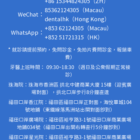
+86 15344824305（ZH）
85362124305（Macau）
WeChat：
dentalhk（Hong Kong）
+853 62124305（Macau）
WhatsApp：
+852 51721315（HK）
* 就診請提前預約，免問診金，免拍片費問診金，報銷車
費）
牙醫上班時間： 09:30~18:30 （週日及公眾假期正常接
診）
珠海院：珠海市香洲區 拱北中建商業大廈 15樓（迎賓廣
場對面），拱北口岸步行8分鐘直達
福田口岸香江院：福田區福田口岸正對面，海悅華城104
號地鋪（東鐵線落馬洲站出關對面即到）
福田口岸廣場院：福田區裕亨路3-1號福田口岸商業廣場
地鋪034號（福田口岸出關右轉直行5分鐘即到）
福田口岸星光院：福田區裕亨路3-1號福田口岸商業廣場