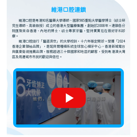
維港口腔連鎖
維港口腔是粵港知名醫藥大學導師、國家985重點大學醫學博士（碩士研
究生導師、高級教授）成立的香港大型醫療集團，創始於2008年。連鎖各分
院匯聚來自香港、內地的博士、碩士專家牙醫，堅持實實在在做好牙科診
療。
維港口腔踐行「醫道濟世」的大學校訓，十六年穩定開診。榮獲「2024
香港企業領袖品牌」，是諾貝爾種植系統全球放心植牙中心，香港新城電台
與廣東衛視推薦品牌，服務超過三十個國家和地區的顧客，受到粵港澳大灣
區及周邊城市市民的歡迎與信任。