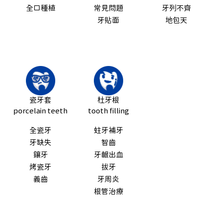
全口種植
常見問題
牙列不齊
牙貼面
地包天
瓷牙套
杜牙根
porcelain teeth
tooth filling
全瓷牙
蛀牙補牙
牙缺失
智齒
鑲牙
牙齦出血
烤瓷牙
拔牙
義齒
牙周炎
根管治療