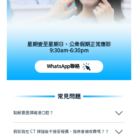
星期壹至星期日、公眾假期正常應診
9:30am-6:30pm
WhatsApp聯絡
常見問題
點解要選擇維港口腔？
維港口腔踐行「醫道濟世」的大學校訓，各分院匯聚來自香港、內地的
博士碩士高資歷牙醫，十七年穩定開診。榮獲「2024香港企業領袖品
假如我在 CT 掃描後不接受報價，我將會被收費嗎？？
牌」、「2025香港企業領袖品牌」，是諾貝爾種植系統全球放心植牙中
心，香港新城電台與廣東衛視推薦品牌