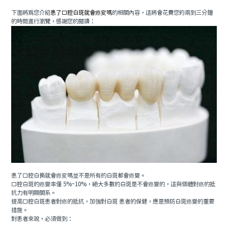
下面將為您介紹
患了口腔白斑就會癌変嗎
的相關內容，這將會花費您約兩到三分鐘
預約牙醫
contact us
的時間進行瀏覽，感謝您的閱讀：
患了口腔白撕就會癌変嗎並不是所有的白斑都會癌變。
口腔白斑的癌變率僅 5%~10%，絕大多數的白斑是不會癌變的，這與個體對癌的抵
抗力有明顯關系。
提高口腔白斑患者對癌的抵抗，加強對白斑 患者的保健，應是預防白斑癌變的重要
措施。
對患者來說，必須做到：