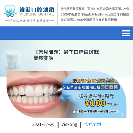
首頁
澳門電話預約
home page
【
常見問題
】患了口腔白斑就
會癌変嗎
醫院簡介
微信預約
hospital introduction
醫生介紹
WhatsApp預約
doctor introduction
醫療新聞
medical news
種植牙
dental implant
箍牙
orthodontics
2021-07-26
Vickong
常見問題
收費標準
charge standard