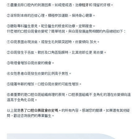
①盡量去除口腔內的刺激因素，如戒煙戒酒、治療
蛀牙
和 殘留的牙根。
②消除對本病的恐懼心理，積極參加運動，保持身心健康。
③聽取專科醫生意見，配合醫生的檢查和治療，定期複查。
什麽樣的口腔白斑會癌變呢？簡單地說，與白斑發展趨勢相關的內容總結如下：
①白斑表面出現潰瘍，或發生毛刺裝突起時，癌變傾向 加大。
②白斑發生于舌腹、軟腭及口角區黏膜時，比其他部位更 易癌變。
③吸煙會增加白斑癌變的機會。
④女性患者白斑發生癌變的比例高于男性。
⑤隨著年齡的增加，口腔白斑癌變的可能性增加。
⑥最重要的是口腔白斑組織病理的表現，口腔表面組織不 全角化的潛在癌變傾向遠
遠高于全角化白斑。
以上就是
患了口腔白撕就會癌変嗎。
的所有內容，感謝您的閱讀，如果還有其他疑
問，歡迎咨詢我們的專業醫生。