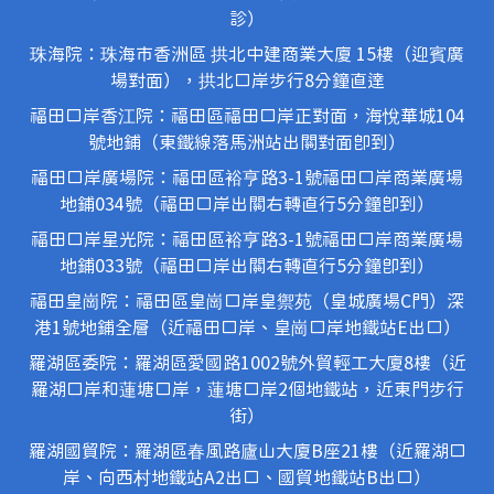
診）
珠海院：珠海市香洲區 拱北中建商業大廈 15樓（迎賓廣
場對面），拱北口岸步行8分鐘直達
福田口岸香江院：福田區福田口岸正對面，海悅華城104
號地鋪（東鐵線落馬洲站出關對面即到）
福田口岸廣場院：福田區裕亨路3-1號福田口岸商業廣場
地鋪034號（福田口岸出關右轉直行5分鐘即到）
福田口岸星光院：福田區裕亨路3-1號福田口岸商業廣場
地鋪033號（福田口岸出關右轉直行5分鐘即到）
福田皇崗院：福田區皇崗口岸皇禦苑（皇城廣場C門）深
港1號地鋪全層（近福田口岸、皇崗口岸地鐵站E出口）
羅湖區委院：羅湖區愛國路1002號外貿輕工大廈8樓（近
羅湖口岸和蓮塘口岸，蓮塘口岸2個地鐵站，近東門步行
街）
羅湖國貿院：羅湖區春風路廬山大廈B座21樓（近羅湖口
岸、向西村地鐵站A2出口、國貿地鐵站B出口）