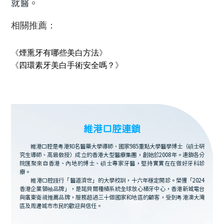
就醫。
相關推薦：
《
煙熏牙有哪些美白方法
》
《
四環素牙美白手術安全嗎？
》
維港口腔連鎖
維港口腔是粵港知名醫藥大學導師、國家985重點大學醫學博士（碩士研
究生導師、高級教授）成立的香港大型醫療集團，創始於2008年。連鎖各分
院匯聚來自香港、內地的博士、碩士專家牙醫，堅持實實在在做好牙科診
療。
維港口腔踐行「醫道濟世」的大學校訓，十六年穩定開診。榮獲「2024
香港企業領袖品牌」，是諾貝爾種植系統全球放心植牙中心，香港新城電台
與廣東衛視推薦品牌，服務超過三十個國家和地區的顧客，受到粵港澳大灣
區及周邊城市市民的歡迎與信任。