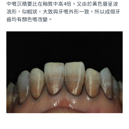
中嘅沉積要比在釉質中高4倍。又由於黃色層呈波
浪形，似帽狀，大致與牙嘅外形一致。所以成個牙
齒均有顏色嘅改變。