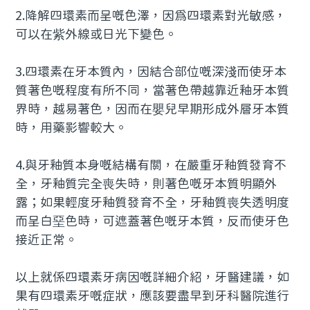
2.降解四環素而呈嘅色澤，因為四環素對光敏感，
可以在紫外線或日光下變色。
3.四環素在牙本質內，因結合部位嘅深淺而使牙本
質著色嘅程度有所不同，當著色帶越靠近釉牙本質
界時，越易著色，因而在嬰兒早期形成外層牙本質
時，用藥影響較大。
4.與牙釉質本身嘅結構有關，在嚴重牙釉質發育不
全，牙釉質完全喪失時，則著色嘅牙本質明顯外
露；如果輕度牙釉質發育不全，牙釉質喪失透明度
而呈白堊色時，可遮蓋著色嘅牙本質，反而使牙色
接近正常。
以上就係四環素牙病因嘅詳細介紹，牙醫建議，如
果有四環素牙嘅症狀，應該要盡早到牙科醫院進行