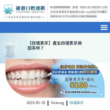
首頁
澳門電話預約
home page
【
四環素牙
】產生四環素牙病
因系咩？
醫院簡介
微信預約
hospital introduction
醫生介紹
WhatsApp預約
doctor introduction
醫療新聞
medical news
種植牙
dental implant
箍牙
orthodontics
2019-05-19
Vickong
四環素牙
收費標準
charge standard