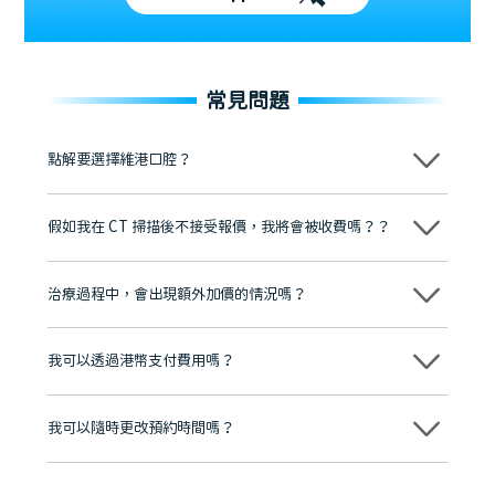
常見問題
點解要選擇維港口腔？
維港口腔踐行「醫道濟世」的大學校訓，各分院匯聚來自香港、內地的
博士碩士高資歷牙醫，十七年穩定開診。榮獲「2024香港企業領袖品
假如我在 CT 掃描後不接受報價，我將會被收費嗎？？
牌」、「2025香港企業領袖品牌」，是諾貝爾種植系統全球放心植牙中
心，香港新城電台與廣東衛視推薦品牌
不會！只要未開始實際服務之前，你不會被收取任何費用。
至今已服務超過三十個國家和地區的顧客，受到粵港澳大灣區及周邊城
市市民極高的口碑評價及信任推薦 珠海、深圳設有八大分院，香港亦設
治療過程中，會出現額外加價的情況嗎？
有咨詢及服務保障中心，有任何問題都可以隨時預約免費咨詢，讓人十
分放心
不會，治療前我們會詳細說明治療方案及對應的價錢，顧客同意並簽字
後，我們才會正式進行診療服務
我可以透過港幣支付費用嗎？
可以。維港口腔會按照當日匯率轉算收取費用，而匯率會及時告知客人
我可以隨時更改預約時間嗎？
可以，請盡早通過wechat或whatsapp聯絡我們，告知我們你原本預約
的時間及資料，並且重新預約的日期及時段