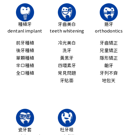
種植牙
牙齒美白
箍牙
dentanl implant
teeth whitening
orthodontics
前牙種植
冷光美白
牙齒矯正
後牙種植
洗牙
兒童矯正
單顆種植
黃黑牙
隱形矯正
半口種植
四環素牙
齙牙
全口種植
常見問題
牙列不齊
牙貼面
地包天
瓷牙套
杜牙根