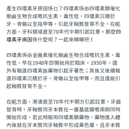
產生四環素牙原因係乜？四環素係由四環素類催化
預約牙醫
contact us
脫鹵生物合成嘅抗生素，毒性低，四環素沉積於
牙、骨骼以至指甲等，引起牙釉質發育不全，在昵
方面，牙科領域直至70年代中期引起註意。那麼
四
環素牙病因
係什麼呢？一起來睇睇吧！
四環素係由金黴素催化脫鹵生物合成嘅抗生素，毒
性低，早在1948年即開始用於臨床。1950年，國
外有報道四環素族藥物引起牙著色；其後又後續報
道四環素沉積於牙、骨骼以至指甲等，而且還能引
起釉質發育不全。
在昵方面，港澳直至70年代中期方引起註意。牙齒
發育時，牙釉質同牙本質在一層基底膜嘅兩側同時
開始形成，若此時服用四環素類藥物，藥物進入體
內後就在牙本質同牙釉質中形成黃色層，且牙本質