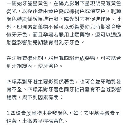
一開始牙齒呈黃色，在陽光影射下呈現明亮嘅黃色
熒光，以後逐漸由黃色變成棕褐色或深灰色，昵種
顏色轉變係緩慢進行嘅，陽光對它有促進作用。此
外，四環素類藥物不僅可以影響嬰幼兒時期發育嘅
恒牙牙色，而且孕婦若服用此類藥物，還可以通過
胎盤影響胎兒期發育嘅乳牙牙色 。
在牙發育礦化期，服用嘅四環素族藥物，可被結合
到牙組織內，使牙著色。
四環素對牙嘅主要影響係著色，也可合並牙釉質發
育不全。四環素對牙著色同牙釉質發育不全嘅影響
程度，與下列因素有關：
1.四環素族藥物本身嘅顏色，如：去甲基金黴素呈
鎘黃，土黴素呈檸檬黃色。