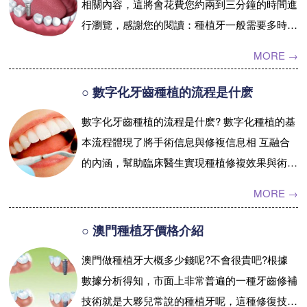
相關內容，這將會花費您約兩到三分鐘的時間進
行瀏覽，感謝您的閱讀：種植牙一般需要多時間
能完成一般的種植體，上颌種植後需要6個月，
MORE →
下颌種植後需要3個月，進行種植體與骨頭的生
長結合。現在市面上還有一種快速的種植體，它
○ 數字化牙齒種植的流程是什麽
的表面進行了一定的處理，可以幫助種植體更快
數字化牙齒種植的流程是什麽? 數字化種植的基
的與骨頭發生生長，這類種植體一般2個月就可
本流程體現了將手術信息與修複信息相 互融合
以鑲牙了。鑲牙過程一般需要2次，第一次來醫
的內涵，幫助臨床醫生實現種植修複效果與術前
院咬牙印，爲制作假牙做...【詳情】
預期 的高度一致（圖7-2）：1.數據釆集:采集患
MORE →
者的...【詳情】
○ 澳門種植牙價格介紹
澳門做種植牙大概多少錢呢?不會很貴吧?根據
數據分析得知，市面上非常普遍的一種牙齒修補
技術就是大夥兒常說的種植牙呢，這種修復技術