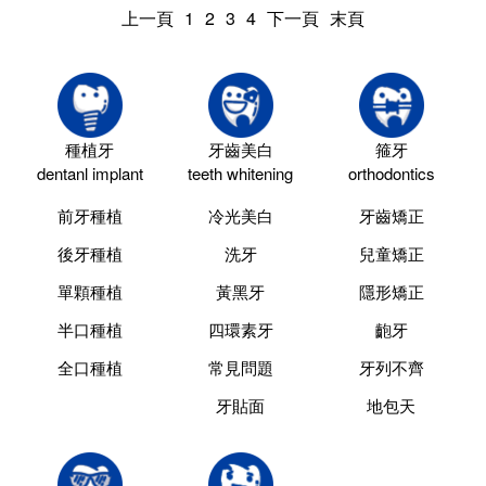
上一頁
1
2
3
4
下一頁
末頁
種植牙
牙齒美白
箍牙
dentanl implant
teeth whitening
orthodontics
前牙種植
冷光美白
牙齒矯正
後牙種植
洗牙
兒童矯正
單顆種植
黃黑牙
隱形矯正
半口種植
四環素牙
齙牙
全口種植
常見問題
牙列不齊
牙貼面
地包天