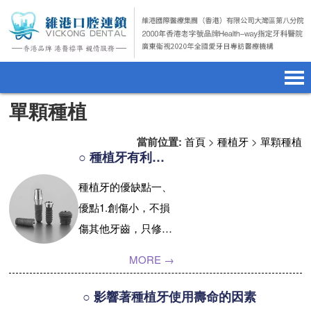
單顆種植
首頁
澳門電話預約
home page
當前位置:
首頁
>
種植牙
>
單顆種植
醫院簡介
微信預約
hospital introduction
○ 種植牙有利弊 並非人人適合
醫生介紹
WhatsApp預約
doctor introduction
種植牙的優缺點一、
優點1.創傷小，不損
醫療新聞
medical news
傷其他牙齒，只修複
種植牙
dental implant
缺失的牙齒。2.咀嚼
MORE →
恢複能力最高，95%
箍牙
orthodontics
以上。二、缺點1.與
○ 影響著種植牙使用壽命的因素
收費標準
charge standard