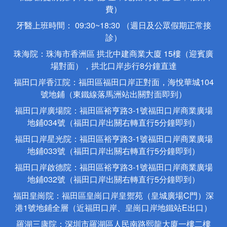
費）
牙醫上班時間： 09:30~18:30 （週日及公眾假期正常接
診）
珠海院：珠海市香洲區 拱北中建商業大廈 15樓（迎賓廣
場對面），拱北口岸步行8分鐘直達
福田口岸香江院：福田區福田口岸正對面，海悅華城104
號地鋪（東鐵線落馬洲站出關對面即到）
福田口岸廣場院：福田區裕亨路3-1號福田口岸商業廣場
地鋪034號（福田口岸出關右轉直行5分鐘即到）
福田口岸星光院：福田區裕亨路3-1號福田口岸商業廣場
地鋪033號（福田口岸出關右轉直行5分鐘即到）
福田口岸啟德院：福田區裕亨路3-1號福田口岸商業廣場
地鋪032號（福田口岸出關右轉直行5分鐘即到）
福田皇崗院：福田區皇崗口岸皇禦苑（皇城廣場C門）深
港1號地鋪全層（近福田口岸、皇崗口岸地鐵站E出口）
羅湖三康院：深圳市羅湖區人民南路熙龍大廈一樓二樓