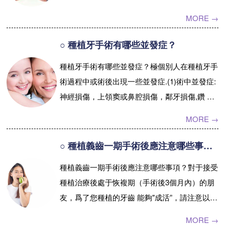
受到很多牙齒有問題的求者追捧。但是讓有很...
MORE →
【詳情】
○ 種植牙手術有哪些並發症？
種植牙手術有哪些並發症？極個別人在種植牙手
術過程中或術後出現一些並發症.(1)術中並發症:
神經損傷，上領窦或鼻腔損傷，鄰牙損傷,鑽 折
斷，種植體植入位置不佳。...【詳情】
MORE →
○ 種植義齒一期手術後應注意哪些事項？
種植義齒一期手術後應注意哪些事項？對于接受
種植治療後處于恢複期（手術後3個月內）的朋
友，爲了您種植的牙齒 能夠"成活”，請注意以下
問題。①手術後當天，宜吃半流質或全流質飲
MORE →