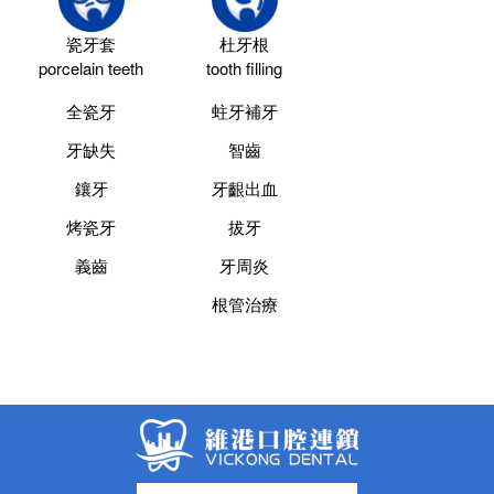
瓷牙套
杜牙根
porcelain teeth
tooth filling
全瓷牙
蛀牙補牙
牙缺失
智齒
鑲牙
牙齦出血
烤瓷牙
拔牙
義齒
牙周炎
根管治療