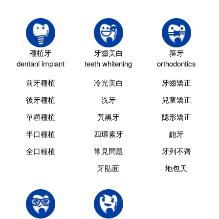
種植牙
牙齒美白
箍牙
dentanl implant
teeth whitening
orthodontics
前牙種植
冷光美白
牙齒矯正
後牙種植
洗牙
兒童矯正
單顆種植
黃黑牙
隱形矯正
半口種植
四環素牙
齙牙
全口種植
常見問題
牙列不齊
牙貼面
地包天