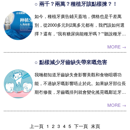
○ 兩千？兩萬？種植牙該點樣揀？！
如今，種植牙廣告鋪天蓋地，價格也是千差萬
別，從2000多元到2萬多元都有，我們該如何選
擇？還有，“我有糖尿病能種牙嗎？”“聽說種牙後
就不能做核磁共振了，那我要是得了某種病必須
MORE →
做核磁共振，是否一定要摘掉...【詳情】
○ 點樣減少牙齒缺失帶來嘅危害
我哋都知道牙齒缺失會影響美觀和食物咀嚼功
能，不過缺牙嘅影響唔止於此。如果缺牙部位長
期冇修復，牙齒嘅排列就會變化搖晃嘅鄰近牙齒
會逐一脫落；令到我哋會偏向一邊咀嚼臉部嘅形
MORE →
態都會有所改變； ...【詳情】
上一頁
1
2
3
4
5
下一頁
末頁