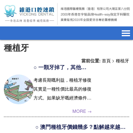
種植牙
首頁
澳門電話預約
home page
當前位置:
首頁
>
種植牙
醫院簡介
微信預約
hospital introduction
○ 一顆牙掉了，其他牙都係做咩？
醫生介紹
WhatsApp預約
doctor introduction
考慮長期嘅利益，種植牙修復
其實是一種性價比最高的修復
醫療新聞
medical news
方式。如果缺牙嘅經濟條件適
種植牙
dental implant
合，建議揀人造牙根修復，唔
MORE →
洗再煩心活動性假牙嘅清潔同
箍牙
orthodontics
維護，仲唔需要磨鄰牙嗰啲，
○ 澳門種植牙價錢幾多？點解越來越多澳門街坊到珠海種牙
收費標準
charge standard