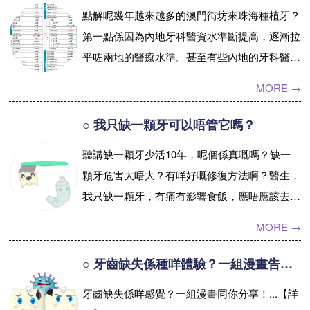
更可以獲得同真牙一樣好嘅咀
點解呢幾年越來越多的澳門街坊來珠海種植牙？
嚼功能同美觀程度。...【詳
預約牙醫
contact us
第一點係因為內地牙科醫資水準斷提高，逐漸拉
情】
平咗兩地的醫療水準。甚至有些內地的牙科醫療
單位水準仲高過澳門本地的牙科單位，這一點去
MORE →
過內地睇牙的街坊應該是認同嘅。第...【詳情】
○ 我只缺一顆牙可以唔管它嗎？
聽講缺一顆牙少活10年，呢個係真嘅嗎？缺一
顆牙危害大唔大？有咩好嘅修復方法啊？醫生，
我只缺一顆牙，冇痛冇影響食飯，應唔應該去鑲
牙啊？...【詳情】
MORE →
○ 牙齒缺失係種咩體驗？一組漫畫告訴你！
牙齒缺失係咩感覺？一組漫畫同你分享！...【詳