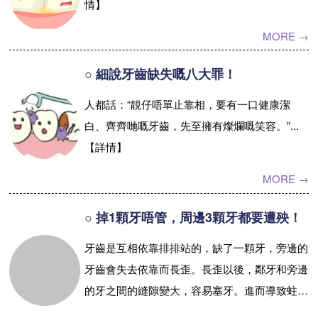
情】
MORE →
○ 細說牙齒缺失嘅八大罪！
人都話：“靚仔唔單止靠相，要有一口健康潔
白、齊齊哋嘅牙齒，先至擁有燦爛嘅笑容。”...
【詳情】
MORE →
○ 掉1顆牙唔管，周邊3顆牙都要遭殃！
牙齒是互相依靠排排站的，缺了一顆牙，旁邊的
牙齒會失去依靠而長歪。長歪以後，鄰牙和旁邊
的牙之間的縫隙變大，容易塞牙。進而導致蛀
牙、牙周病、牙槽骨吸收，慢慢旁邊的牙齒也會