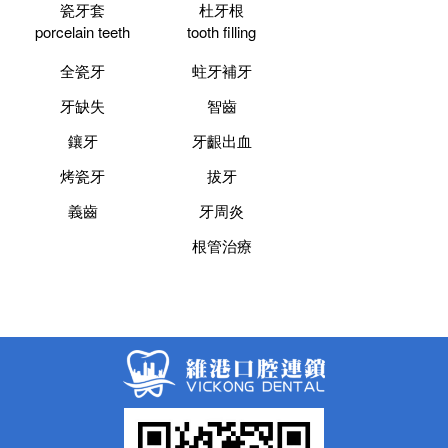
瓷牙套
杜牙根
porcelain teeth
tooth filling
全瓷牙
蛀牙補牙
牙缺失
智齒
鑲牙
牙齦出血
烤瓷牙
拔牙
義齒
牙周炎
根管治療