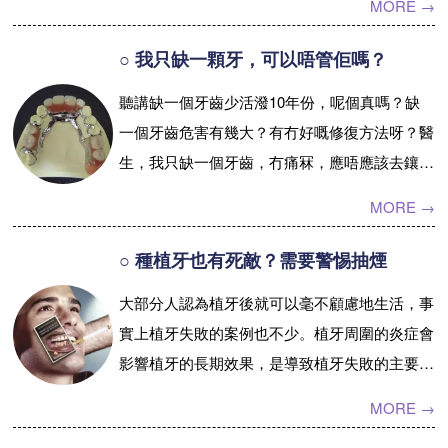
MORE →
鬆動、脫落。...【詳情】
○ 我只缺一顆牙，可以唔管佢嗎？
聽講缺一個牙齒少活潑10年份，呢個真嗎？缺
一個牙齒危害有幾大？有冇好嘅修復方法呀？醫
生，我只缺一個牙齒，冇痛冧，應唔應該去鑲嗰
個牙齒？...【詳情】
MORE →
○ 種植牙也有死敵？需要警惕抽煙
大部分人認為植牙後就可以毫不顧慮地生活，事
實上植牙失敗的案例也不少。植牙周圍的炎症會
影響植牙的長期效果，是導致植牙失敗的主要原
因之一。...【詳情】
MORE →